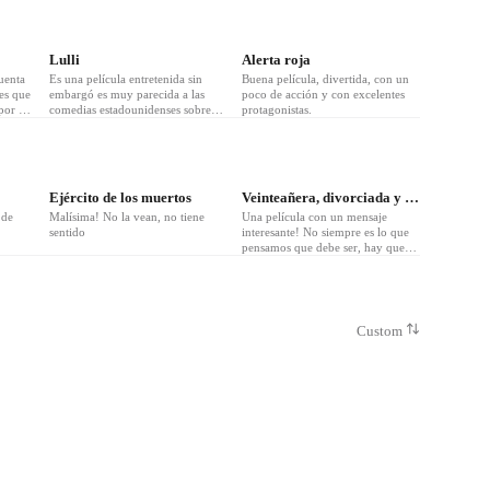
❤
4
❤
1
Lulli
Alerta roja
uenta
Es una película entretenida sin
Buena película, divertida, con un
tes que
embargó es muy parecida a las
poco de acción y con excelentes
por vía
comedias estadounidenses sobre
protagonistas.
poderes por accidente etc… Está
buena para pasar el rato
Ejército de los muertos
Veinteañera, divorciada y fantástica
 de
Malísima! No la vean, no tiene
Una película con un mensaje
sentido
interesante! No siempre es lo que
pensamos que debe ser, hay que
vivir más intensamente para tomar
la decisión de con quien queremos
pasar el resto de nuestras vidas
Custom