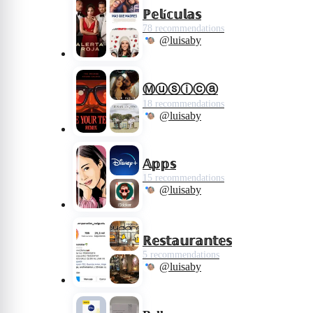
ℙ𝕖𝕝í𝕔𝕦𝕝𝕒𝕤
78 recommendations
@luisaby
Ⓜⓤⓢⓘⓒⓐ
18 recommendations
@luisaby
𝔸𝕡𝕡𝕤
15 recommendations
@luisaby
ℝ𝕖𝕤𝕥𝕒𝕦𝕣𝕒𝕟𝕥𝕖𝕤
5 recommendations
@luisaby