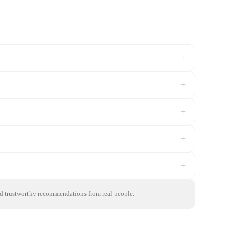
+
+
+
+
+
ind trustworthy recommendations from real people.