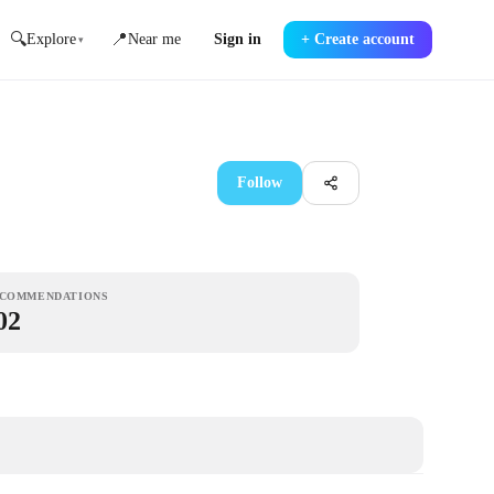
🔍
📍
Explore
Near me
Sign in
+
Create account
▾
Follow
COMMENDATIONS
02