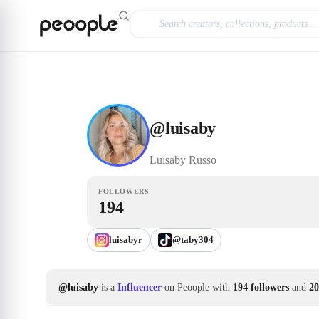
Skip to main content
Influencer
@luisaby
@
luisaby
Luisaby
Russo
FOLLOWERS
194
luisabyr
@taby304
@luisaby
is a
Influencer
on Peoople with
194 followers
and
20