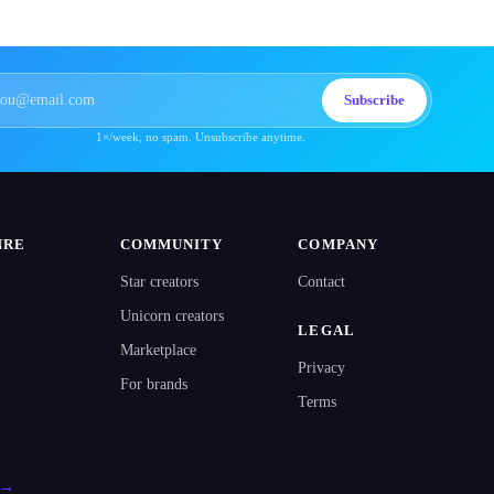
Subscribe
1×/week, no spam. Unsubscribe anytime.
NRE
COMMUNITY
COMPANY
Star creators
Contact
Unicorn creators
LEGAL
Marketplace
Privacy
For brands
Terms
l →