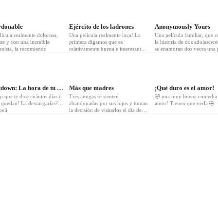
5
❤
5
❤
4
rdonable
Ejército de los ladrones
Anonymously Yours
lícula realmente dolorosa,
Una película realmente loca! La
Una película familiar, que c
te y con una increíble
primera digamos que es
la historia de dos adolescen
onista, la recomiendo
relativamente buena e interesante,
se enamoran dos veces una 
la segunda un desastre no la
digital y otra face to face, es
recomendaría
simpática
1
❤
1
Countdown: La hora de tu muerte
Más que madres
¡Qué duro es el amor!
 que te dice cuántos días o
Tres amigas se sienten
🤣 una muy buena comedia
e quedan! La descargarías?…
abandonadas por sus hijos y toman
amor! Tienen que verla 🤣
peli
la decisión de visitarlos el día de
las madres, sin saber lo que les
espera… Es muy buena y divertida