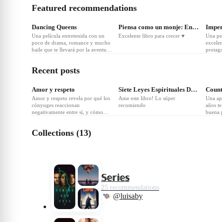
Featured recommendations
❤
20
❤
9
❤
Dancing Queens
Piensa como un monje: Entrena tu mente para la paz interior y
Impe
Una película entretenida con un
Excelente libro para crecer ♥️
Una pe
poco de drama, romance y mucho
excelen
baile que te llevará por la aventura
protag
de cómo una chica se convierte
drag Queen
Recent posts
❤
Amor y respeto
Siete Leyes Espirituales Del Exito, Las
Amor y respeto revela por qué los
Ame este libro! Lo súper
Una app
cónyuges reaccionan
recomiendo
años t
negativamente entre sí, y cómo
buena 
pueden tratar este conflicto rápida,
fácil y bíblicamente. Es un libro
Collections (13)
realmente hermoso
𝕊𝕖𝕣𝕚𝕖𝕤
25 recommendations
@luisaby