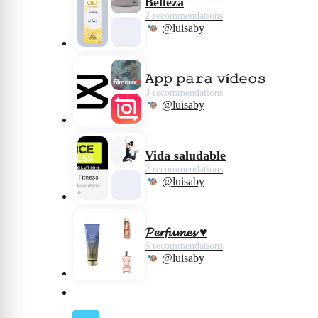
Belleza
2 recommendations
@luisaby
𝙰𝚙𝚙 𝚙𝚊𝚛𝚊 𝚟í𝚍𝚎𝚘𝚜
3 recommendations
@luisaby
Vida saludable
2 recommendations
@luisaby
𝓟𝓮𝓻𝓯𝓾𝓶𝓮𝓼 ♥️
6 recommendations
@luisaby