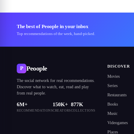
The best of Peoople in your inbox
Top recommendations of the week, hand-picked.
DISCOVER
Peoople
P
Movies
The social network for real recommendations.
Series
Discover what to watch, eat, read and play
from real people.
Restaurants
6M+
150K+
877K
Books
RECOMMENDATIONS
CREATORS
COLLECTIONS
Music
Videogames
Places