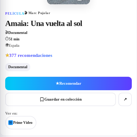
🎬
Marc Pujolar
PELÍCULA
Amaia: Una vuelta al sol
🎬
Documental
⏱
51 min
🌍
España
377
recomendaciones
★
Documental
★
Recomendar
Guardar en colección
↗
Ver en:
Prime Video