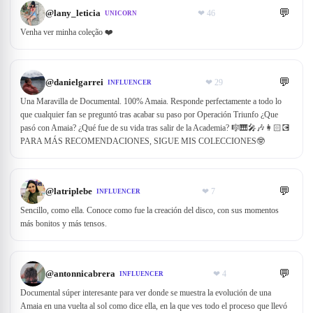
💬
@
lany_leticia
❤
46
UNICORN
Venha ver minha coleção ❤️
💬
@
danielgarrei
❤
29
INFLUENCER
Una Maravilla de Documental. 100% Amaia. Responde perfectamente a todo lo
que cualquier fan se preguntó tras acabar su paso por Operación Triunfo ¿Que
pasó con Amaia? ¿Qué fue de su vida tras salir de la Academia? 🎼🎹🎤🎶👩🏻‍💽
PARA MÁS RECOMENDACIONES, SIGUE MIS COLECCIONES🤓
💬
@
latriplebe
❤
7
INFLUENCER
Sencillo, como ella. Conoce como fue la creación del disco, con sus momentos
más bonitos y más tensos.
💬
@
antonnicabrera
❤
4
INFLUENCER
Documental súper interesante para ver donde se muestra la evolución de una
Amaia en una vuelta al sol como dice ella, en la que ves todo el proceso que llevó