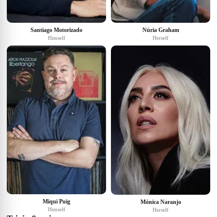
Santiago Motorizado
Núria Graham
Himself
Herself
Miqui Puig
Mónica Naranjo
Himself
Herself