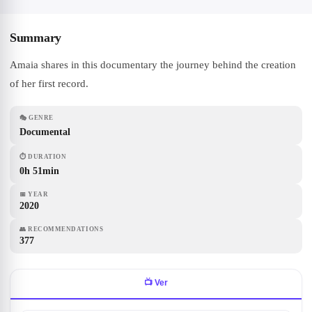
Summary
Amaia shares in this documentary the journey behind the creation
of her first record.
🎭
GENRE
Documental
⏱
DURATION
0h 51min
📅
YEAR
2020
👥
RECOMMENDATIONS
377
📺
Ver