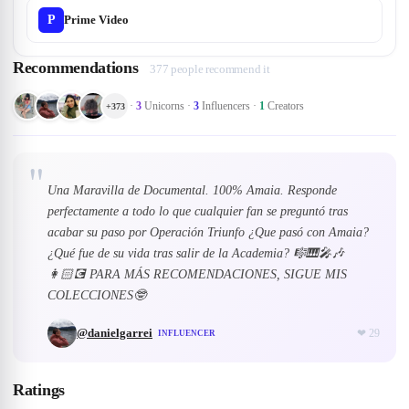
P
Prime Video
Recommendations
377 people recommend it
·
3
Unicorns
·
3
Influencers
·
1
Creators
+
373
"
Una Maravilla de Documental. 100% Amaia. Responde
perfectamente a todo lo que cualquier fan se preguntó tras
acabar su paso por Operación Triunfo ¿Que pasó con Amaia?
¿Qué fue de su vida tras salir de la Academia? 🎼🎹🎤🎶
👩🏻‍💽 PARA MÁS RECOMENDACIONES, SIGUE MIS
COLECCIONES🤓
@
danielgarrei
❤
29
INFLUENCER
Ratings