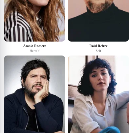
Amaia Romero
Raül Refree
Herself
Self