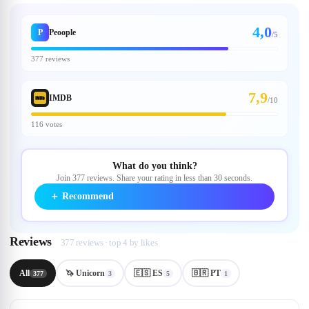
4,0
P
Peoople
/5
377 reviews
7,9
IMDB
/
10
116 votes
What do you think?
Join 377 reviews. Share your rating in less than 30 seconds.
＋
Recommend
Reviews
377 reviews · top 4 by likes
All
🦄 Unicorn
🇪🇸 ES
🇧🇷 PT
377
3
5
1