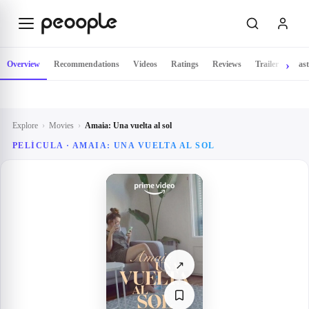
Skip to main content
Overview
Recommendations
Videos
Ratings
Reviews
Trailer
Cast
Explore
›
Movies
›
Amaia: Una vuelta al sol
PELÍCULA ·
AMAIA: UNA VUELTA AL SOL
↗