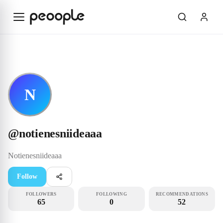
Skip to main content
Rookie
@notienesniideaaa
N
@
notienesniideaaa
Notienesniideaaa
Follow
FOLLOWERS
FOLLOWING
RECOMMENDATIONS
65
0
52