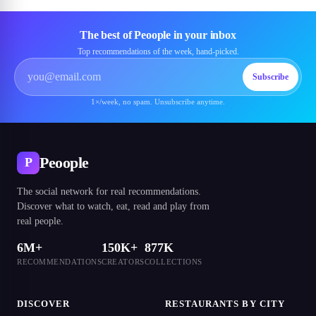
The best of Peoople in your inbox
Top recommendations of the week, hand-picked.
Subscribe
1×/week, no spam. Unsubscribe anytime.
Peoople
P
The social network for real recommendations.
Discover what to watch, eat, read and play from
real people.
6M+
150K+
877K
RECOMMENDATIONS
CREATORS
COLLECTIONS
DISCOVER
RESTAURANTS BY CITY