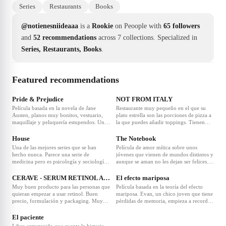
Series
Restaurants
Books
@notienesniideaaa
is a
Rookie
on Peoople with
65 followers
and
52 recommendations
across 7 collections.
Specialized in
Series, Restaurants, Books
.
Featured recommendations
❤
8
❤
8
Pride & Prejudice
NOT FROM ITALY
Película basada en la novela de Jane
Restaurante muy pequeño en el que su
Austen, planos muy bonitos, vestuario,
plato estrella son las porciones de pizza a
maquillaje y peluquería estupendos. Una
la que puedes añadir toppings. Tienen
❤
5
❤
5
buena adaptación del libro y muy buena
varios tipos de pizza y puedes añadirle los
actuación. Muy recomendada si te gusta
extras que quieras. Esta rico, pero para mi
House
The Notebook
este tipo de películas.
gusto no merece la pena calidad-precio-
Una de las mejores series que se han
Película de amor mítica sobre unos
ambiente, ya que son mesas muy
hecho nunca. Parece una serie de
jóvenes que vienen de mundos distintos y
pequeñas e incómodas.
medicina pero es psicología y sociología
aunque se aman no les dejan ser felices.
❤
4
❤
4
pura. Unos personajes increíblemente
La historia es contada por él cuando ya es
bien construidos, con una evolución
mayor y vive en una residencia porque
CERAVE - SERUM RETINOL ANTI-MARCAS
El efecto mariposa
perfecta y unas actuaciones magistrales,
ella tiene Alzheimer. Todos los días le
Muy buen producto para las personas que
Película basada en la teoría del efecto
sobre todo de Hugh Laurie.
cuenta su historia de amor y a veces, le
quieran empezar a usar retinol. Buen
mariposa. Evan, un chico joven que tiene
Recomendadísima.
reconoce.
precio, formulación y packaging. Muy
pérdidas de memoria, empieza a recordar
❤
3
recomendado.
leyendo sus diarios de cuando era
pequeño. Intentado arreglar errores del
El paciente
pasado, crea múltiples universos que