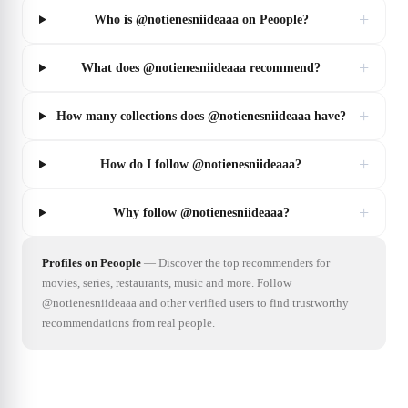
+
Who is @notienesniideaaa on Peoople?
+
What does @notienesniideaaa recommend?
+
How many collections does @notienesniideaaa have?
+
How do I follow @notienesniideaaa?
+
Why follow @notienesniideaaa?
Profiles on Peoople
—
Discover the top recommenders for
movies, series, restaurants, music and more. Follow
@notienesniideaaa and other verified users to find trustworthy
recommendations from real people.