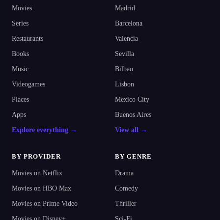
Movies
Madrid
Series
Barcelona
Restaurants
Valencia
Books
Sevilla
Music
Bilbao
Videogames
Lisbon
Places
Mexico City
Apps
Buenos Aires
Explore everything →
View all →
BY PROVIDER
BY GENRE
Movies on Netflix
Drama
Movies on HBO Max
Comedy
Movies on Prime Video
Thriller
Movies on Disney+
Sci-Fi