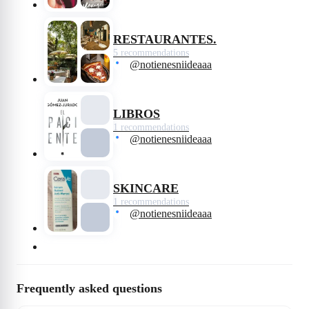
RESTAURANTES.
5 recommendations
@notienesniideaaa
LIBROS
1 recommendations
@notienesniideaaa
SKINCARE
1 recommendations
@notienesniideaaa
Frequently asked questions