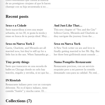
Libro entretenido que cuenta la historia
cambian al modificar alguno de sus actos.
de un prestigioso cirujano al que le hacen
Psicología y filosofía.
chantaje con su hija secuestrada si no
ayuda a matar al presidente del país. Su
cuñada, del FBI, hará todo lo posible para
Recent posts
rescatarla sin que su cuñado tenga que
matar al presidente haciendo que parezca
un accidente.
Sexo e a Cidade
And Just Like That…
Serie maravillosa si eres una mujer
This new chapter of “Sex and the City”
urbanita, en tus 30, te gusta la moda y
follows Carrie, Miranda and Charlotte as
estan en busca de tu pareja ideal. Muy
they navigate the journey from the
divertida habla sobre 4 amigas que viven
complicated reality of life and friendship
en Nueva York, muy distintas, que
in their 30s to the even more complicated
Sexo en Nueva York 2
Sexo en Nueva York
buscan el amor y las dificultades que
reality of life and friendship in their 50s.
Carrie, Charlotte, and Miranda are all
A New York writer on sex and love is
presenta encontrarlo.
married now, but they're still up for a
finally getting married to her Mr. Big. But
little fun in the sun. When Samantha gets
her three best girlfriends must console her
the chance to visit one of the most
after one of them inadvertently leads Mr.
extravagant vacation destinations on the
Big to jilt her.
Tiny pretty things
Numa Pompilio Restaurante
planet and offers to bring them all along,
Serie que transcurre en una escuela de
Restaurante precioso, con un servicio
they surmise that a women-only retreat
ballet en Chicago donde no solo hay
exquisito pero a mi parecer la comida
may be the perfect excuse to eschew their
traición, engaño y envidia, si no que hay
demasiado cara para su calidad. No está
responsibilities and remember what life
un asesino entre ellos. Está bien si te gusta
mal, y pagas por el servicio y el lugar que
was like before they decided to settle
la danza porque hay muchas escenas de
es precioso, pero no tengas tantas
IN Ristolab
down.
baile y coreografias bonitas. Entretenida
expectativas con la comida.
Restaurante italiano pero con un concepto
pero sin más, parece que el final se queda
diferente. No es el típico italiano, tiene
a medias.
comida “fusión” y mucha carne. El
servicio muy sin más, el sitio igual y la
comida, en mi opinión muy normal.
Collections (7)
Calidad-precio creo que no merece la
pena.. bastante caro para lo que ofrece,