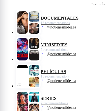
no repetiré.
Custom
DOCUMENTALES
12 recommendations
@notienesniideaaa
MINISERIES
7 recommendations
@notienesniideaaa
PELÍCULAS
15 recommendations
@notienesniideaaa
SERIES
7 recommendations
@notienesniideaaa