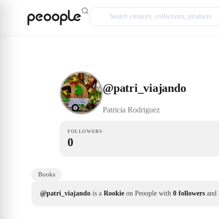
Skip to main content
Rookie
@patri_viajando
@
patri_viajando
Patricia
Rodriguez
FOLLOWERS
0
Books
@patri_viajando
is a
Rookie
on Peoople with
0 followers
and