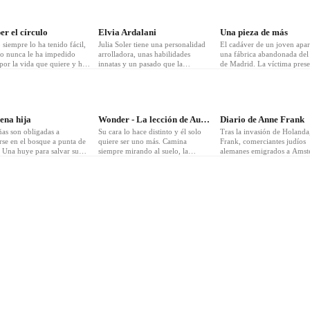
r el círculo
Elvia Ardalani
Una pieza de más
 siempre lo ha tenido fácil,
Julia Soler tiene una personalidad
El cadáver de un joven apar
so nunca le ha impedido
arrolladora, unas habilidades
una fábrica abandonada del
por la vida que quiere y ha
innatas y un pasado que la
de Madrid. La víctima prese
ido un largo camino para
persigue. Junto al comisario Diego
una cicatriz en el abdomen
donde está ahora. Su vida
Jiménez, a la inspectora Maite
si ya se le hubiera realizado
za a cambiar el día que
Berrocal y a la Guardia Civil,
autopsia antes.
incaid, un extraordinario
colabora en una investigación para
rujano, se fija en ella. Ryle
esclarecer una serie de asesinatos
ena hija
Wonder - La lección de August
Diario de Anne Frank
tivo, terco, tal vez incluso
que se están produciendo en un
ñas son obligadas a
ámbito rur
Su cara lo hace distinto y él solo
Tras la invasión de Holanda,
rse en el bosque a punta de
quiere ser uno más. Camina
Frank, comerciantes judíos
. Una huye para salvar su
siempre mirando al suelo, la
alemanes emigrados a Ams
 otra se queda atrás. Hace
cabeza gacha y el flequillo
en 1933, se ocultaron de la
ocho años, un crimen
tratando en vano de esconder su
Gestapo en una buhardilla a
o sacudió la feliz vida
rostro, pero, aun así, es objeto de
edificio donde el padre de 
ar de Charlotte y Samantha
miradas furtivas, susurros
tenía sus oficinas. Ocho per
 Su madre resultó muerta.
ahogados y codazos de asombro.
permanecieron recluidas de
re, un conocido abogado
August sale poco, su
junio de 1942 hasta agosto 
or de Pikev
vidatranscurre entre las acogedora
1944, fecha en que f