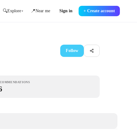
🔍
📍
Explore
Near me
Sign in
+
Create account
▾
Follow
COMMENDATIONS
6