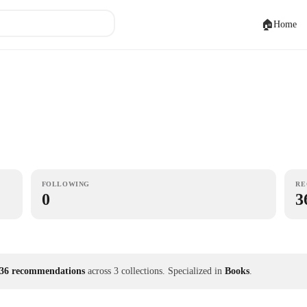
🏠
Home
FOLLOWING
RE
0
3
36 recommendations
across 3 collections.
Specialized in
Books
.