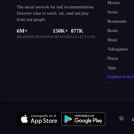
Movies
The social network for real recommendations.
Series
Discover what to watch, eat, read and play
from real people.
Restaurants
6M+
150K+
877K
Books
RECOMMENDATIONS
CREATORS
COLLECTIONS
Music
Videogames
Places
Apps
Explore every
→