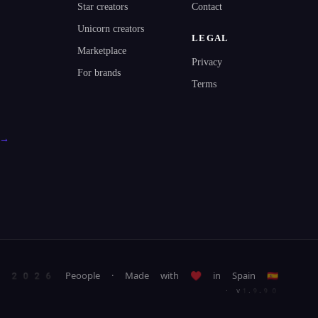
Star creators
Contact
Unicorn creators
LEGAL
Marketplace
Privacy
For brands
Terms
l →
2026 Peoople · Made with ♥ in Spain 🇪🇸
· v1.9.90