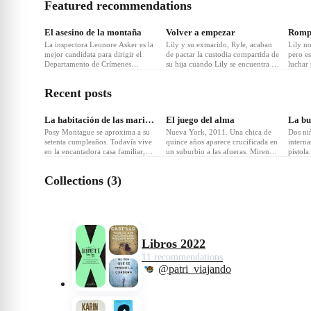
Featured recommendations
El asesino de la montaña
Volver a empezar
Rompe
La inspectora Leonore Asker es la
Lily y su exmarido, Ryle, acaban
Lily no
mejor candidata para dirigir el
de pactar la custodia compartida de
pero e
Departamento de Crímenes
su hija cuando Lily se encuentra de
luchar 
Violentos. Pero, cuando la hija de
nuevo con su primer amor, Atlas.
recorr
una familia adinerada de Suecia
Después de casi dos años sin verse,
llegar 
Recent posts
desaparece, sus superiores la
está entusiasmada porque, por una
comien
apartan del caso y la hacen
vez, el tiempo está de su lado, e
Ryle K
responsable de la Unidad de Casos
inmediatamente dice que sí cuando
neuroci
La habitación de las mariposas
El juego del alma
La bu
Perdidos, un departamento
Atlas le pide una cita.
es aser
olvidado de dudosa reput
Posy Montague se aproxima a su
Nueva York, 2011. Una chica de
Dos ni
setenta cumpleaños. Todavía vive
quince años aparece crucificada en
interna
en la encantadora casa familiar,
un suburbio a las afueras. Miren
pistola
Admiral House, entre los
Triggs, periodista de investigación
vida. La
magníficos paisajes de Suffolk en
del Manhattan Press, recibe de
veinti
Collections (3)
los que transcurrió su idílica
manera inesperada un extraño
horrend
infancia cazando mariposas con su
sobre. En su interior, la polaroid
famili
padre y donde crio a sus propios
de otra adolescente amordazada y
Quinn.
hijos. Pero Posy sabe que debe
maniatada, con una sola anotación:
Su pad
tomar una angus
«G
defens
Libros 2022
11 recommendations
@patri_viajando