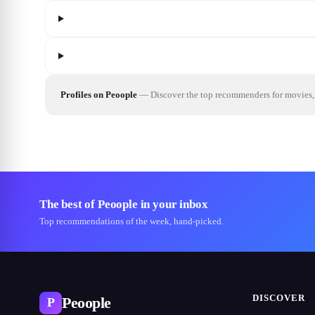
Profiles on Peoople
—
Discover the top recommenders for movies, 
The best of Peoople in your inbox
Top recommendations of the week, hand-picked.
DISCOVER
Peoople
P