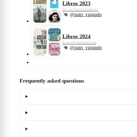
Libros 2023
16 recommendations
@patri_viajando
Libros 2024
9 recommendations
@patri_viajando
Frequently asked questions