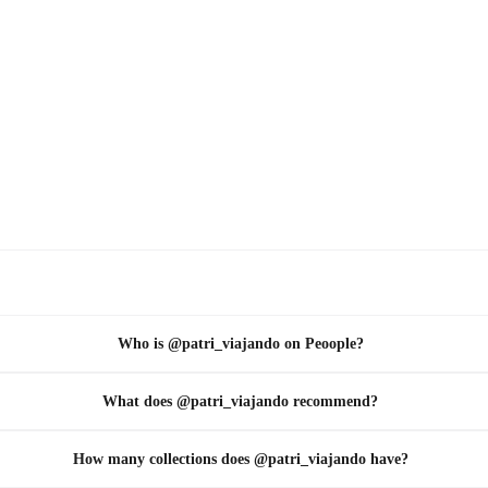
Who is @patri_viajando on Peoople?
What does @patri_viajando recommend?
How many collections does @patri_viajando have?