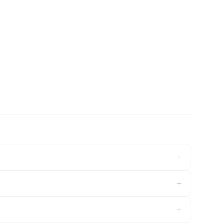
+
+
+