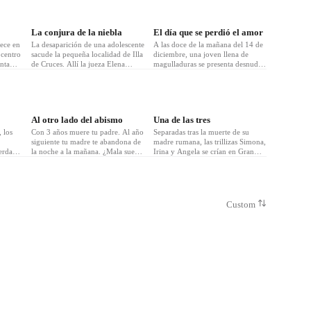
La conjura de la niebla
El día que se perdió el amor
ece en
La desaparición de una adolescente
A las doce de la mañana del 14 de
 centro
sacude la pequeña localidad de Illa
diciembre, una joven llena de
nta
de Cruces. Allí la jueza Elena
magulladuras se presenta desnuda
, como
Casáis se hará cargo de la
en las instalaciones del FBI de
 una
instrucción del caso pese a ignorar
Nueva York con varias notas
que ese suceso está conectado con
amarillentas en la mano. El
la desaparición de la hermana de
inspector Bowring, jefe de la
su madre, su tía Melisa. Un mis
Unidad de Criminología, intentará
Al otro lado del abismo
Una de las tres
descubrir qué oculta la joven y su
 los
Con 3 años muere tu padre. Al año
conexión con otr
Separadas tras la muerte de su
siguiente tu madre te abandona de
madre rumana, las trillizas Simona,
terdam
la noche a la mañana. ¿Mala suerte
Irina y Angela se crían en Gran
o cosa del destino? ¿Hay gente que
Bretaña e Irlanda, sin saber de su
nexa al
nace con mal pie?, ¿eso crees? A
existencia mutua, pero con la
Anne
los 34 te encuentras a punto de
intensa sensación de que hay un
sonas
saltar de un octavo piso, con los
vacío en sus vidas, una percepción
sde
ojos llenos de lágrimas y
que se desvanece entre sus dedos
Custom
de
temblando de miedo.
sin que logren darle sentido. Por es