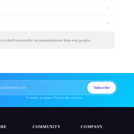
+
+
rs to find trustworthy recommendations from real people.
Subscribe
1×/week, no spam. Unsubscribe anytime.
NRE
COMMUNITY
COMPANY