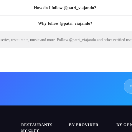
How do I follow @patri_viajando?
Why follow @patri_viajando?
series, restaurants, music and more. Follow @patri_viajando and other verified use
RESTAURANTS
BY PROVIDER
BY GE
BY CITY