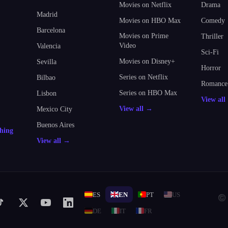
Movies on Netflix
Drama
Madrid
Movies on HBO Max
Comedy
Barcelona
Movies on Prime
Thriller
Video
Valencia
Sci-Fi
Movies on Disney+
Sevilla
Horror
Series on Netflix
Bilbao
Romance
Series on HBO Max
Lisbon
View al
View all →
Mexico City
Buenos Aires
thing
View all →
ES
EN
PT
US
© 
DE
IT
FR