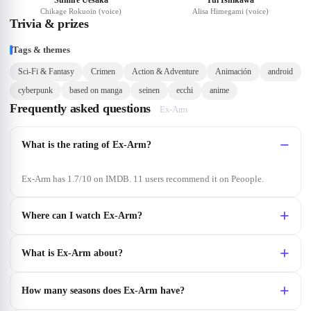
Sumire Uesaka
Yui Ishikawa
Chikage Rokuoin (voice)
Alisa Himegami (voice)
Trivia & prizes
Tags & themes
Sci-Fi & Fantasy
Crimen
Action & Adventure
Animación
android
cyberpunk
based on manga
seinen
ecchi
anime
Frequently asked questions
Ex-Arm
What is the rating of Ex-Arm?
Ex-Arm has 1.7/10 on IMDB. 11 users recommend it on Peoople.
Where can I watch Ex-Arm?
What is Ex-Arm about?
How many seasons does Ex-Arm have?