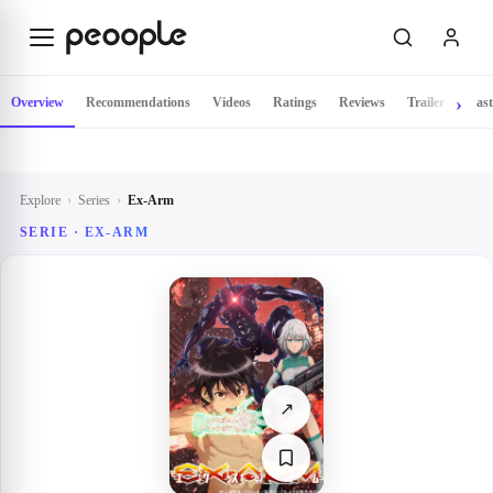
Skip to main content
Overview
Recommendations
Videos
Ratings
Reviews
Trailer
Cast
Explore
›
Series
›
Ex-Arm
SERIE ·
EX-ARM
↗