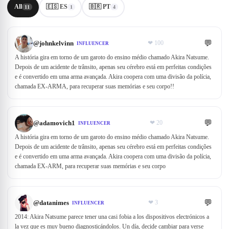
All
🇪🇸 ES
🇧🇷 PT
11
1
4
💬
@
johnkelvinn
❤
100
INFLUENCER
A história gira em torno de um garoto do ensino médio chamado Akira Natsume.
Depois de um acidente de trânsito, apenas seu cérebro está em perfeitas condições
e é convertido em uma arma avançada. Akira coopera com uma divisão da polícia,
chamada EX-ARMA, para recuperar suas memórias e seu corpo!!
💬
@
adamovich1
❤
20
INFLUENCER
A história gira em torno de um garoto do ensino médio chamado Akira Natsume.
Depois de um acidente de trânsito, apenas seu cérebro está em perfeitas condições
e é convertido em uma arma avançada. Akira coopera com uma divisão da polícia,
chamada EX-ARM, para recuperar suas memórias e seu corpo
💬
@
datanimes
❤
3
INFLUENCER
2014: Akira Natsume parece tener una casi fobia a los dispositivos electrónicos a
la vez que es muy bueno diagnosticándolos. Un día, decide cambiar para verse