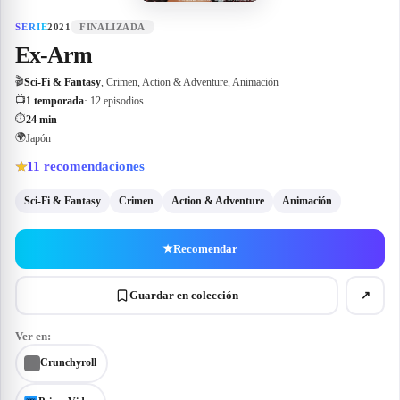
SERIE
2021
FINALIZADA
Ex-Arm
🎬
Sci-Fi & Fantasy
, Crimen, Action & Adventure, Animación
📺
1 temporada
· 12 episodios
⏱
24 min
🌍
Japón
11
recomendaciones
★
Sci-Fi & Fantasy
Crimen
Action & Adventure
Animación
★
Recomendar
Guardar en colección
↗
Ver en:
Crunchyroll