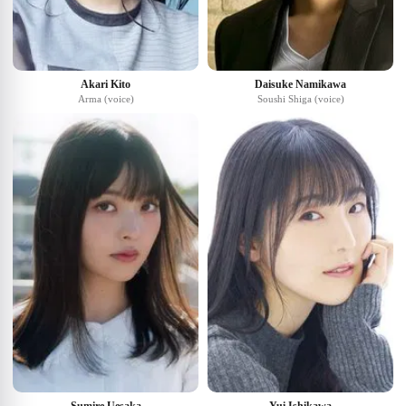
Akari Kito
Daisuke Namikawa
Arma (voice)
Soushi Shiga (voice)