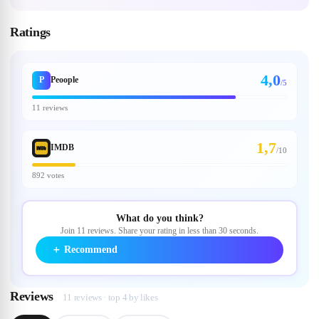
Ratings
4,0
P
Peoople
/5
11 reviews
1,7
IMDB
/
10
892 votes
What do you think?
Join 11 reviews. Share your rating in less than 30 seconds.
＋
Recommend
Reviews
11 reviews · top 4 by likes