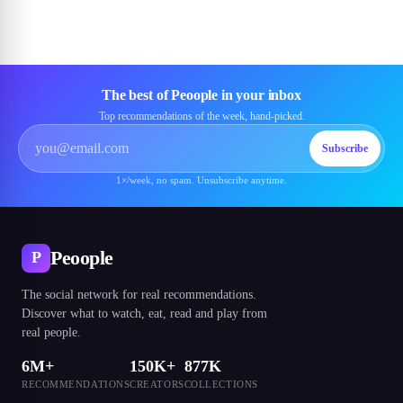
The best of Peoople in your inbox
Top recommendations of the week, hand-picked.
Subscribe
1×/week, no spam. Unsubscribe anytime.
Peoople
P
The social network for real recommendations.
Discover what to watch, eat, read and play from
real people.
6M+
150K+
877K
RECOMMENDATIONS
CREATORS
COLLECTIONS