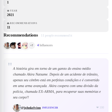
1
📅
YEAR
2021
👥
RECOMMENDATIONS
11
Recommendations
11 people recommend it
·
4
Influencers
+
7
"
A história gira em torno de um garoto do ensino médio
chamado Akira Natsume. Depois de um acidente de trânsito,
apenas seu cérebro está em perfeitas condições e é convertido
em uma arma avançada. Akira coopera com uma divisão da
polícia, chamada EX-ARMA, para recuperar suas memórias e
seu corpo!!
@
johnkelvinn
❤
100
INFLUENCER