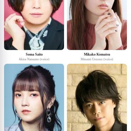
Soma Saito
Mikako Komatsu
Akira Natsume (voice)
Minami Uezono (voice)