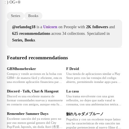
: ) OG+®
Series
Books
@orlandog18
is a
Unicorn
on Peoople with
2K followers
and
625 recommendations
across 34 collections.
Specialized in
Series, Books
.
Featured recommendations
❤
7
❤
7
GBMhomebroker
F Droid
Compra y vende acciones en la bolsa con
Una tienda de aplicaciones similar a Play
GBM+ de manera fácil y eficiente, esta es
Store pero con las ventajss del codigo
una excelente aplicación financiera para
abierto, permitiendo instalar apps para
❤
5
❤
5
aquellas personas que tienen la curiosidad
todo tipo de propósitos de manera
por invertir pero los tabus y las
gratuita, segura, sin ningun tipo de
Discord - Talk, Chat & Hangout
La casa
especulaciones que abordan el tema los
publicidad y sin pedirte permisos
Discord es una excelente manera de
Una trama envolvente con una gran
frenan a hacerlo, ampliamente
innecesarios que comprometen tu
formar comunidades nuevas y mantenerte
reflexión, no dejes que nada vanal te
recomendada.
privacidad, ampliamente recomendada.
en contacto con amigos, aunque esta fue
consuma, con una ambientacion tetrica
❤
3
❤
2
orientada de un inicio al mundo del
que logra reflejar el vacio y soledad que
gaming esta de ha abierto a nuevos
sentian los protagonistas en cada una de
Remember Summer Days
触れちゃダメブルーノ
mercados, siendo ahora una potente
las historias, sin duda es una excelente
Excelente canción del ya extinto pero no
Pegadiza y con un excelente toque latino
herramienta para la comunicación global
obra maestra actual de la animación stop
por eso menos genial genero del City
son las características de esta canción tan
rivalizando con grandes como WhatsApp.
motion, recomendada.
Pop/Funk Japonés, sin duda Anri (杏里)
popular perteneciente al nuevo filme de
❤
2