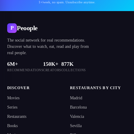
1×/week, no spam. Unsubscribe anytime.
Peoople
P
The social network for real recommendations.
Discover what to watch, eat, read and play from
real people.
6M+
150K+
877K
RECOMMENDATIONS
CREATORS
COLLECTIONS
DISCOVER
RESTAURANTS BY CITY
Movies
Madrid
Series
Barcelona
Restaurants
Valencia
Books
Sevilla