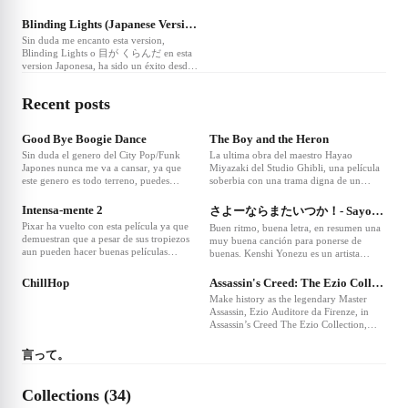
es una de las artistas mas importantes de
Disney "Encanto" a mi opinión personal
este genero, una canción mas que
la versión Japonesa es de las pocas
Blinding Lights (Japanese Version)
recomendada para escuchar sobretodo en
versiones que compite con la version en
Sin duda me encanto esta version,
el atardecer para una mayor
Español, recomendada.
Blinding Lights o 目が くらんだ en esta
ambientación.
version Japonesa, ha sido un éxito desde
su estreno debido a lo pegadizo de su
ritmo y su estilo ochentero, ahora con
Recent posts
esta adaptación hecha por la talentosa
cantante Raiynch la volverá a pocisionar
como una de las favoritas, 10/10
Good Bye Boogie Dance
The Boy and the Heron
Sin duda el genero del City Pop/Funk
La ultima obra del maestro Hayao
Japones nunca me va a cansar, ya que
Miyazaki del Studio Ghibli, una película
este genero es todo terreno, puedes
soberbia con una trama digna de un
escucharlo tanto para bailar, animarte y
análisis bastante extenso para explicar
llenarte de energía pero tambien puedes
sobre todos sus símbolismos y
Intensa-mente 2
さよーならまたいつか！- Sayonara
escucharlo en esos tranquilo atardeceres
significado, con una animación que es
Pixar ha vuelto con esta película ya que
Buen ritmo, buena letra, en resumen una
con sensaciones nostálgicas y relajantes.
todo un espectáculo visual que te dejara
demuestran que a pesar de sus tropiezos
muy buena canción para ponerse de
Anri una excelente artista
maravillado de principio a fin 10/10.
aun pueden hacer buenas películas
buenas. Kenshi Yonezu es un artista
❤
7
❤
7
capaces de impactar de buena manera al
japonés muy completo, con un buen
espectador. Esta secuela de intensamente
rango vocal y un gran talento y
ChillHop
Assassin's Creed: The Ezio Collection
hace una análisis psicológico sobre como
creatividad para escribir sus letras, sin
Make history as the legendary Master
funciona la mente de un adolescente de
duda recomiendo escuchar toda su
Assassin, Ezio Auditore da Firenze, in
manera divertida.
discografia ya que vale mucho la pena.
Assassin’s Creed The Ezio Collection,
❤
7
which includes the acclaimed single-
player campaigns and single-player add-
言って。
on content (no multiplayer content) from
Assassin’s Creed II, Assassin’s Creed
Brotherhood, and Assassin’s Creed
Collections (34)
Revelations with enhanced graphics for