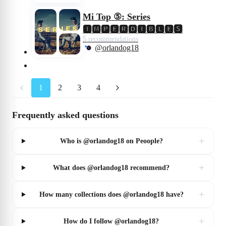
Mi Top ⑤: Series
🅸🅼🅿🅴🆁🅳🅸🅱🅻🅴🆂
5 recommendations
@orlandog18
1
2
3
4
Frequently asked questions
+
Who is @orlandog18 on Peoople?
+
What does @orlandog18 recommend?
+
How many collections does @orlandog18 have?
+
How do I follow @orlandog18?