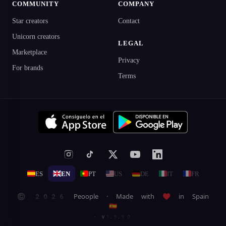
COMMUNITY
COMPANY
Star creators
Contact
Unicorn creators
LEGAL
Marketplace
Privacy
For brands
Terms
ES
EN
PT
US
DE
IT
FR
© 2026 Peoople · Made with ♥ in Spain
🇪🇸
· v1.9.90