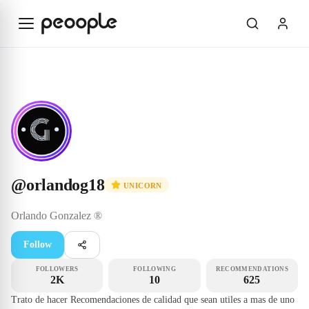
Skip to main content
Unicorn
@orlandog18
@
orlandog18
UNICORN
Orlando
Gonzalez ®️
Follow
FOLLOWERS
FOLLOWING
RECOMMENDATIONS
2K
10
625
Trato de hacer Recomendaciones de calidad que sean utiles a mas de uno