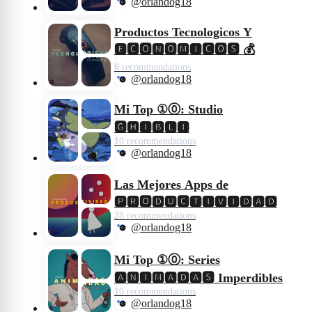
@orlandog18
Productos Tecnologicos Y
🅴🅲🅾🅽🅾🅼🅸🅲🅾🆂 💰
6 recommendations
@orlandog18
Mi Top ①⓪: Studio
🅶🅷🅸🅱🅻🅸
10 recommendations
@orlandog18
Las Mejores Apps de
🅿🆁🅾🅳🆄🅲🆃🅸🆅🅸🅳🅰🅳
28 recommendations
@orlandog18
Mi Top ①⓪: Series
🅰🅽🅸🅼🅰🅳🅰🆂 Imperdibles
10 recommendations
@orlandog18