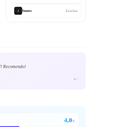
♪
Itunes
Escuchar
!!! Recomendo!
❤
1
4,0
/5