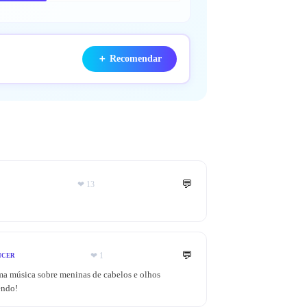
＋
Recomendar
💬
❤
13
💬
❤
1
NCER
a música sobre meninas de cabelos e olhos
endo!