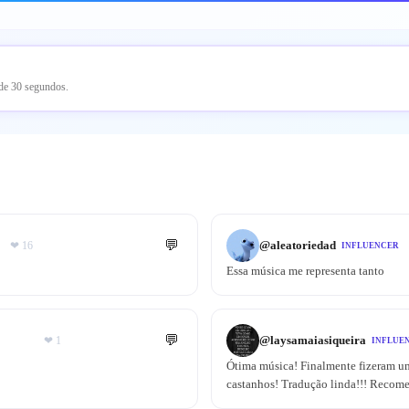
 de 30 segundos.
💬
@
aleatoriedad
❤
16
INFLUENCER
Essa música me representa tanto
💬
@
laysamaiasiqueira
❤
1
INFLUE
Ótima música! Finalmente fizeram um
castanhos! Tradução linda!!! Recom