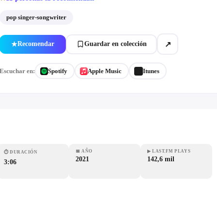
pop singer-songwriter
↗
Recomendar
Guardar en colección
★
Escuchar en:
Spotify
Apple Music
Itunes
📅
AÑO
▶
LAST.FM PLAYS
⏱
DURACIÓN
2021
142,6 mil
3:06