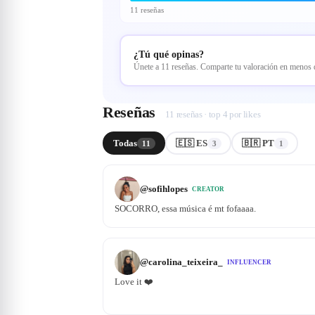
11 reseñas
¿Tú qué opinas?
Únete a 11 reseñas. Comparte tu valoración en menos
Reseñas
11 reseñas · top 4 por likes
Todas
🇪🇸 ES
🇧🇷 PT
11
3
1
@
sofihlopes
CREATOR
SOCORRO, essa música é mt fofaaaa.
@
carolina_teixeira_
INFLUENCER
Love it ❤️