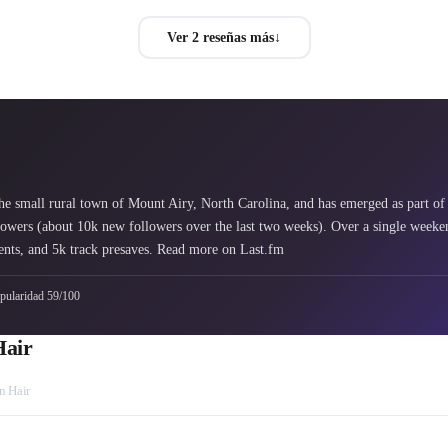
Ver 2 reseñas más
↓
e small rural town of Mount Airy, North Carolina, and has emerged as part of 
owers (about 10k new followers over the last two weeks). Over a single weeken
ents, and 5k track presaves. Read more on Last.fm
pularidad 59/100
Hair
n Hair