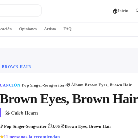
🏠

Inicio
icación
Opiniones
Artista
FAQ
, BROWN HAIR
💿 Álbum
Brown Eyes, Brown Hair
CANCIÓN
·
Pop Singer-Songwriter
·
Brown Eyes, Brown Hai
Caleb Hearn
🎤
⏱
💿
🎵
Pop Singer-Songwriter
|
3:06
|
Brown Eyes, Brown Hair
11
personas la recomiendan
★