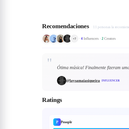
Recomendaciones
11 personas la recomie
·
4
Influencers
·
2
Creators
+
7
"
Ótima música! Finalmente fizeram uma
@
laysamaiasiqueira
INFLUENCER
Ratings
P
Peoople