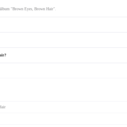
 álbum "Brown Eyes, Brown Hair".
air?
Hair
1