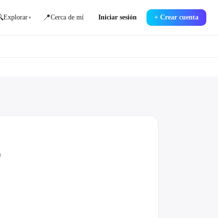

📍
Explorar
Cerca de mí
Iniciar sesión
+
Crear cuenta
▾
r