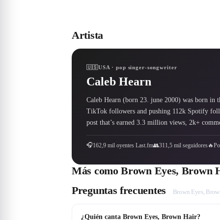
Artista
🇺🇸
USA · pop singer-songwriter
Caleb Hearn
Caleb Hearn (born 23. june 2000) was born in th
TikTok followers and pushing 112k Spotify foll
post that’s earned 3.3 million views, 2k+ comm
🎧
162,9 mil oyentes Last.fm
👥
311,5 mil seguidores
🔥
Po
Más como
Brown Eyes, Brown 
Preguntas frecuentes
Brown Eyes, Brow
¿Quién canta Brown Eyes, Brown Hair?