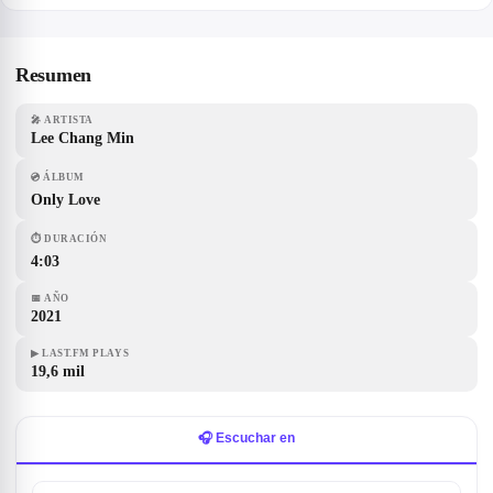
Resumen
🎤
ARTISTA
Lee Chang Min
💿
ÁLBUM
Only Love
⏱
DURACIÓN
4:03
📅
AÑO
2021
▶
LAST.FM PLAYS
19,6 mil
🎧 Escuchar en