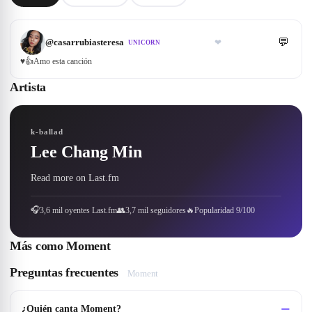
💬
@
casarrubiasteresa
❤
UNICORN
♥️👍Amo esta canción
Artista
k-ballad
Lee Chang Min
Read more on Last.fm
🎧
3,6 mil oyentes Last.fm
👥
3,7 mil seguidores
🔥
Popularidad 9/100
Más como
Moment
Preguntas frecuentes
Moment
¿Quién canta Moment?