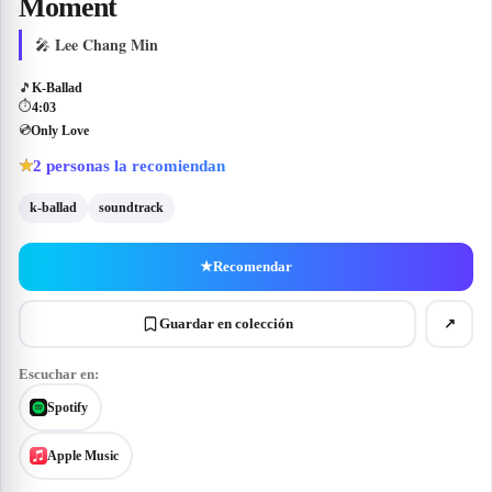
Moment
Lee Chang Min
🎤
🎵
K-Ballad
⏱
4:03
💿
Only Love
2
personas la recomiendan
★
k-ballad
soundtrack
★
Recomendar
Guardar en colección
↗
Escuchar en:
Spotify
Apple Music