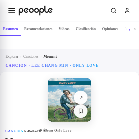
Saltar al contenido principal
Resumen
Recomendaciones
Vídeos
Clasificación
Opiniones
Artista
Explorar
›
Canciones
›
Moment
CANCIÓN · LEE CHANG MIN · ONLY LOVE
↗
💿 Álbum
Only Love
CANCIÓN
K-Ballad