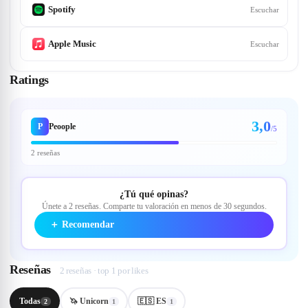
Spotify
Escuchar
Apple Music
Escuchar
Ratings
3,0
P
Peoople
/5
2 reseñas
¿Tú qué opinas?
Únete a 2 reseñas. Comparte tu valoración en menos de 30 segundos.
＋
Recomendar
Reseñas
2 reseñas · top 1 por likes
Todas
🦄 Unicorn
🇪🇸 ES
2
1
1