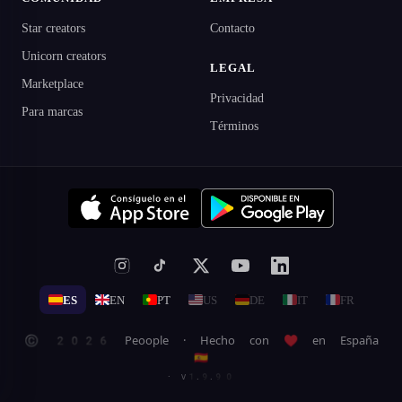
Star creators
Contacto
Unicorn creators
LEGAL
Marketplace
Privacidad
Para marcas
Términos
ES
EN
PT
US
DE
IT
FR
© 2026 Peoople · Hecho con ♥ en España
🇪🇸
· v1.9.90