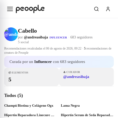
Saltar al contenido principal
Cabello
por
@andreasibaja
·
683 seguidores
INFLUENCER
5
social
Recomendaciones recalculadas el
06 de agosto de 2026, 09:22
·
5
recomendaciones de
creators de Peoople
Curada por un
Influencer
con 683 seguidores
👤
CURADOR
📦
ELEMENTOS
@andreasibaja
5
Todos (5)
Champú Biotina y Colágeno Ogx
Lama Negra
Hipertin Reparadora Linecure Mascarilla Capilar
Hipertin Serum de Seda Reparador Capilar