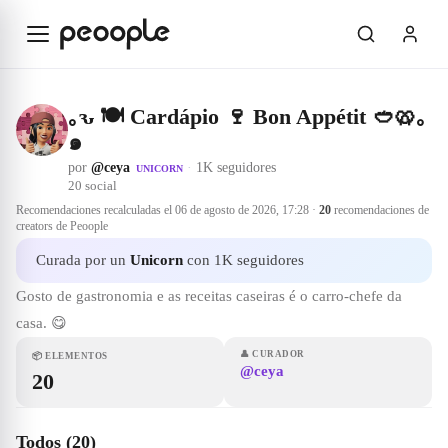
Saltar al contenido principal
｡ԅ 🍽️ Cardápio 🍷 Bon Appétit 🥙🥨｡
๑
por
@ceya
·
1K seguidores
UNICORN
20
social
Recomendaciones recalculadas el
06 de agosto de 2026, 17:28
·
20
recomendaciones de
creators de Peoople
Curada por un
Unicorn
con 1K seguidores
Gosto de gastronomia e as receitas caseiras é o carro-chefe da
casa. 😋
👤
CURADOR
📦
ELEMENTOS
@ceya
20
Todos (20)