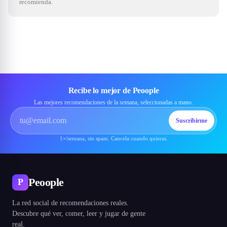
recomienda.
Recibe lo mejor de Peoople
Las mejores recomendaciones de la semana, seleccionadas a mano.
Suscribirme
1×/semana, sin spam. Cancela cuando quieras.
Peoople
P
La red social de recomendaciones reales.
Descubre qué ver, comer, leer y jugar de gente
real.