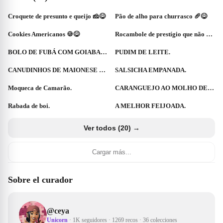
Croquete de presunto e queijo 🧀😋
Pão de alho para churrasco 🥖😋
Cookies Americanos 🍪😋
Rocambole de prestígio que não vai ao forno.
BOLO DE FUBÁ COM GOIABADA.
PUDIM DE LEITE.
CANUDINHOS DE MAIONESE DE ATUM.
SALSICHA EMPANADA.
Moqueca de Camarão.
CARANGUEJO AO MOLHO DE LEITE DE COCO.
Rabada de boi.
A MELHOR FEIJOADA.
Ver todos (20) →
Cargar más...
Sobre el curador
@
ceya
Unicorn
·
1K seguidores
·
1269 recos
·
36 colecciones