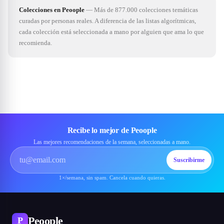
Colecciones en Peoople
—
Más de 877.000 colecciones temáticas
curadas por personas reales. A diferencia de las listas algorítmicas,
cada colección está seleccionada a mano por alguien que ama lo que
recomienda.
Recibe lo mejor de Peoople
Las mejores recomendaciones de la semana, seleccionadas a mano.
Suscribirme
1×/semana, sin spam. Cancela cuando quieras.
Peoople
P