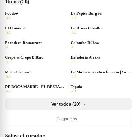
Todos (20)
Foodoo
La Pepita Burguer
3.7
4.3
El Dinámico
La Brasa Canalla
3.6
4.2
Bocadero Restaurant
Colombo Bilbao
4
4
Crepe & Crepe Bilbao
Heladería Alaska
4.2
4.2
Muerde la pasta
La Mafia se sienta a la mesa | San Sebastián
3.6
3.8
DE BOCA MADRE - EL RESTAURANTE VASCO MEXICANO DE BILBAO
Tipula
4.2
4.1
Ver todos (20) →
Cargar más...
Sobre el curador