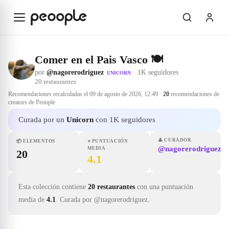
Saltar al contenido principal
Comer en el Pais Vasco 🍽
por
@nagorerodriguez
·
1K seguidores
UNICORN
20
restaurantes
Recomendaciones recalculadas el
09 de agosto de 2026, 12:49
·
20
recomendaciones de
creators de Peoople
Curada por un
Unicorn
con 1K seguidores
👤
CURADOR
📦
ELEMENTOS
⭐
PUNTUACIÓN
@nagorerodriguez
MEDIA
20
4.1
Esta colección contiene
20 restaurantes
con una puntuación
media de
4.1
.
Curada por @nagorerodriguez.