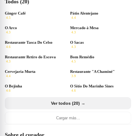
Todos (20)
Ginger Café
Pátio Alentejano
4.5
4.4
O Arco
Mercado à Mesa
4.3
4.3
Restaurante Tasca Do Celso
O Sacas
4.6
4.3
Restaurante Retiro do Escova
Bom Remédio
4.3
4.5
Cervejaria Murta
Restaurante "A Chaminé"
4.4
3.9
O Bejinha
O Sítio Do Marinho Sines
4.6
4.6
Ver todos (20) →
Cargar más...
Sobre el curador