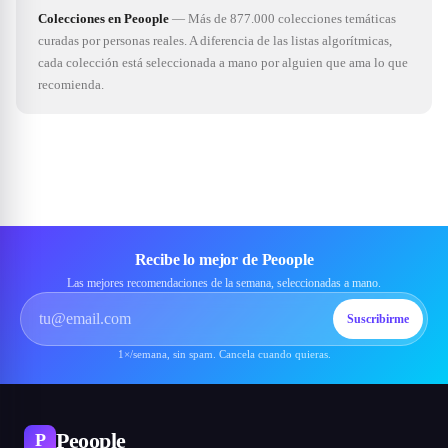
Colecciones en Peoople
—
Más de 877.000 colecciones temáticas
curadas por personas reales. A diferencia de las listas algorítmicas,
cada colección está seleccionada a mano por alguien que ama lo que
recomienda.
Recibe lo mejor de Peoople
Las mejores recomendaciones de la semana, seleccionadas a mano.
Suscribirme
1×/semana, sin spam. Cancela cuando quieras.
Peoople
P