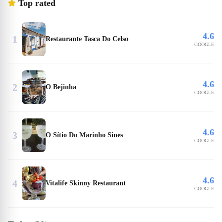
Top rated
4.6
1
Restaurante Tasca Do Celso
GOOGLE
4.6
2
O Bejinha
GOOGLE
4.6
3
O Sítio Do Marinho Sines
GOOGLE
4.6
4
Vitalife Skinny Restaurant
GOOGLE