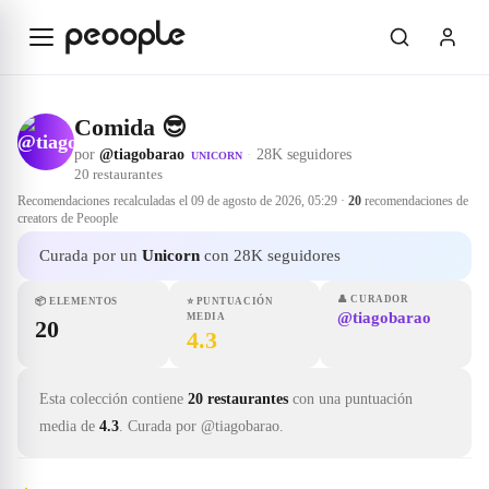
Saltar al contenido principal
Comida 😎
por
@tiagobarao
·
28K seguidores
UNICORN
20
restaurantes
Recomendaciones recalculadas el
09 de agosto de 2026, 05:29
·
20
recomendaciones de
creators de Peoople
Curada por un
Unicorn
con 28K seguidores
👤
CURADOR
📦
ELEMENTOS
⭐
PUNTUACIÓN
@tiagobarao
MEDIA
20
4.3
Esta colección contiene
20 restaurantes
con una puntuación
media de
4.3
.
Curada por @tiagobarao.