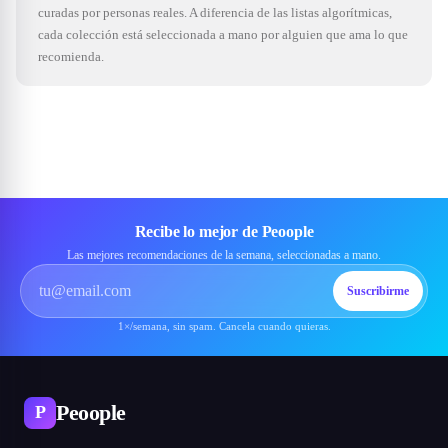
curadas por personas reales. A diferencia de las listas algorítmicas,
cada colección está seleccionada a mano por alguien que ama lo que
recomienda.
Recibe lo mejor de Peoople
Las mejores recomendaciones de la semana, seleccionadas a mano.
Suscribirme
1×/semana, sin spam. Cancela cuando quieras.
Peoople
P