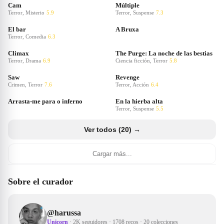
Cam
Múltiple
Terror, Misterio
5.9
Terror, Suspense
7.3
El bar
A Bruxa
Terror, Comedia
6.3
Climax
The Purge: La noche de las bestias
Terror, Drama
6.9
Ciencia ficción, Terror
5.8
Saw
Revenge
Crimen, Terror
7.6
Terror, Acción
6.4
Arrasta-me para o inferno
En la hierba alta
Terror, Suspense
5.5
Ver todos (20) →
Cargar más...
Sobre el curador
@
harussa
Unicorn
·
2K seguidores
·
1708 recos
·
20 colecciones