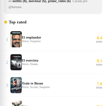
en
netflix (8), movistar (6), prime_video (6)
.
Curada por
@harussa.
Top rated
8.4
El resplandor
1
Terror, Suspense
IMDB
8.1
El exorcista
2
Terror, Drama
IMDB
7.6
Train to Busan
3
Terror, Acción, Suspense
IMDB