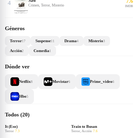
7.6
Saw
4
Crimen, Terror, Misterio
IMDB
Géneros
Terror
Suspense
Drama
Misterio
17
11
4
3
Acción
Comedia
2
1
Dónde ver
Netflix
Movistar
Prime_video
8
6
6
Hbo
5
Todos (20)
It (Eso)
Train to Busan
Terror
7.3
Terror, Acción
7.6