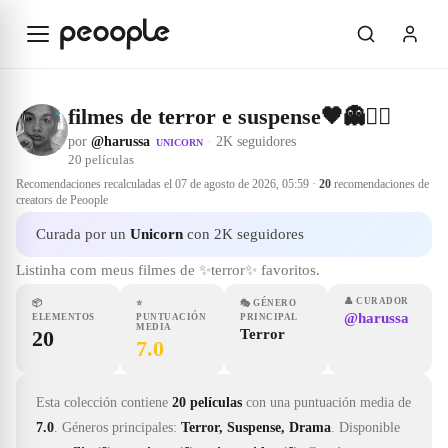
Saltar al contenido principal
filmes de terror e suspense🖤👻🧟‍♀️
por
@harussa
·
2K seguidores
UNICORN
20
películas
Recomendaciones recalculadas el
07 de agosto de 2026, 05:59
·
20
recomendaciones de
creators de Peoople
Curada por un
Unicorn
con 2K seguidores
Listinha com meus filmes de ✨terror✨ favoritos.
👤
CURADOR
📦
⭐
🎭
GÉNERO
@harussa
ELEMENTOS
PUNTUACIÓN
PRINCIPAL
MEDIA
20
Terror
7.0
Esta colección contiene
20 películas
con una puntuación media de
7.0
.
Géneros principales:
Terror, Suspense, Drama
.
Disponible