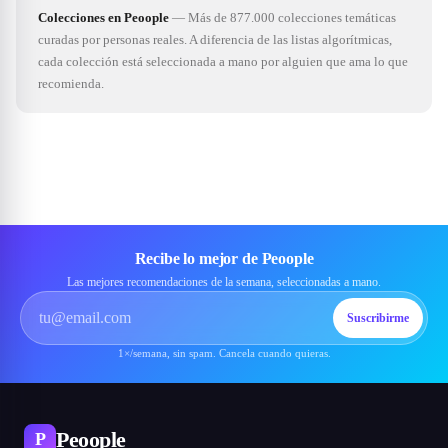
Colecciones en Peoople
—
Más de 877.000 colecciones temáticas
curadas por personas reales. A diferencia de las listas algorítmicas,
cada colección está seleccionada a mano por alguien que ama lo que
recomienda.
Recibe lo mejor de Peoople
Las mejores recomendaciones de la semana, seleccionadas a mano.
Suscribirme
1×/semana, sin spam. Cancela cuando quieras.
Peoople
P