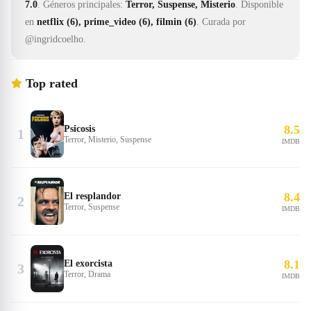
7.0
.
Géneros principales:
Terror, Suspense, Misterio
.
Disponible
en
netflix (6), prime_video (6), filmin (6)
.
Curada por
@ingridcoelho.
Top rated
8.5
Psicosis
1
Terror, Misterio, Suspense
IMDB
8.4
El resplandor
2
Terror, Suspense
IMDB
8.1
El exorcista
3
Terror, Drama
IMDB