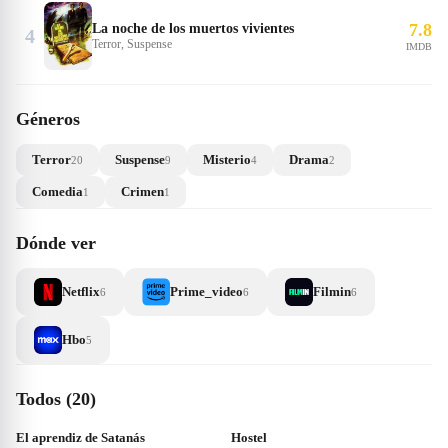
7.8
La noche de los muertos vivientes
4
Terror, Suspense
IMDB
Géneros
Terror
Suspense
Misterio
Drama
20
9
4
2
Comedia
Crimen
1
1
Dónde ver
Netflix
Prime_video
Filmin
6
6
6
Hbo
5
Todos (20)
El aprendiz de Satanás
Hostel