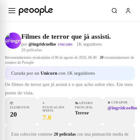
Saltar al contenido principal
Filmes de terror que já assisti.
por
@ingridcoelho
·
1K seguidores
UNICORN
20
películas
Recomendaciones recalculadas el
06 de agosto de 2026, 06:40
·
20
recomendaciones de
creators de Peoople
Curada por un
Unicorn
con 1K seguidores
Os filmes de terror que já assisti e o que acho sobre eles. Em meu
ponto de vista.
👤
CURADOR
📦
⭐
🎭
GÉNERO
@ingridcoelho
ELEMENTOS
PUNTUACIÓN
PRINCIPAL
MEDIA
20
Terror
7.0
Esta colección contiene
20 películas
con una puntuación media de