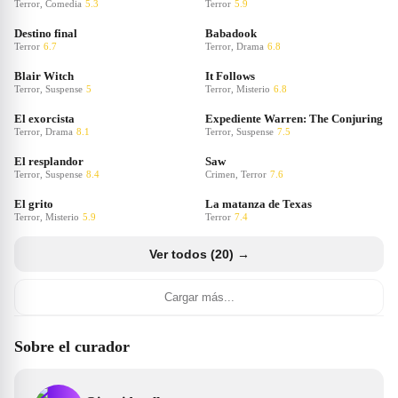
Terror, Comedia
5.3
Terror
5.9
Destino final
Babadook
Terror
6.7
Terror, Drama
6.8
Blair Witch
It Follows
Terror, Suspense
5
Terror, Misterio
6.8
El exorcista
Expediente Warren: The Conjuring
Terror, Drama
8.1
Terror, Suspense
7.5
El resplandor
Saw
Terror, Suspense
8.4
Crimen, Terror
7.6
El grito
La matanza de Texas
Terror, Misterio
5.9
Terror
7.4
Ver todos (20) →
Cargar más...
Sobre el curador