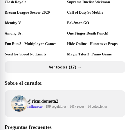
Clash Royale
Supreme Duelist Stickman
Dream League Soccer 2020
Call of Duty®: Mobile
Identity V
Pokémon GO
Among Us!
One Finger Death Punch!
Fun Run 3 - Multiplayer Games
Hide Online - Hunters vs Props
Need for Speed No Limits
Magic Tiles 3: Piano Game
Ver todos (17) →
Sobre el curador
@
ricardomota2
Influencer
·
199 seguidores
·
1417 recos
·
14 colecciones
Preguntas frecuentes