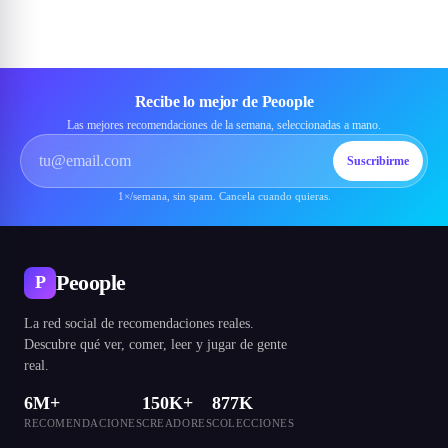
Recibe lo mejor de Peoople
Las mejores recomendaciones de la semana, seleccionadas a mano.
Suscribirme
1×/semana, sin spam. Cancela cuando quieras.
Peoople
P
La red social de recomendaciones reales.
Descubre qué ver, comer, leer y jugar de gente
real.
6M+
150K+
877K
RECOMENDACIONES
CREADORES
COLECCIONES