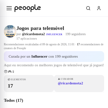
Saltar al contenido principal
Jogos para telemóvel
por
@ricardomota2
·
199 seguidores
INFLUENCER
17
aplicaciones
Recomendaciones recalculadas el
09 de agosto de 2026, 11:01
·
17
recomendaciones de
creators de Peoople
Curada por un
Influencer
con 199 seguidores
Aqui eu recomendo os melhores jogos de telemóvel que já joguei!
😎🎮📱
👤
CURADOR
📦
ELEMENTOS
@ricardomota2
17
Todos (17)