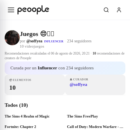
Saltar al contenido principal
Juegos 😔✌🏻
por
@soffyea
·
234 seguidores
INFLUENCER
10
videojuegos
Recomendaciones recalculadas el
06 de agosto de 2026, 20:21
·
10
recomendaciones de
creators de Peoople
Curada por un
Influencer
con 234 seguidores
👤
CURADOR
📦
ELEMENTOS
@soffyea
10
Todos (10)
The Sims 4 Realm of Magic
The Sims FreePlay
Fortnite: Chapter 2
Call of Duty: Modern Warfare - Operator Enhanced Edition