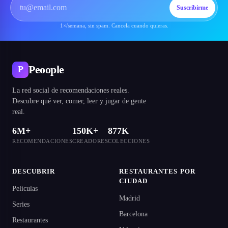
Suscribirme
1×/semana, sin spam. Cancela cuando quieras.
Peoople
P
La red social de recomendaciones reales.
Descubre qué ver, comer, leer y jugar de gente
real.
6M+
150K+
877K
RECOMENDACIONES
CREADORES
COLECCIONES
DESCUBRIR
RESTAURANTES POR
CIUDAD
Películas
Madrid
Series
Barcelona
Restaurantes