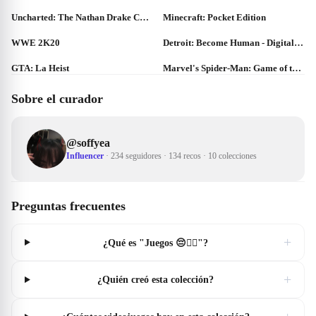
Uncharted: The Nathan Drake Collection Special Edition
Minecraft: Pocket Edition
WWE 2K20
Detroit: Become Human - Digital Deluxe Edition
GTA: La Heist
Marvel's Spider-Man: Game of the Year Edition
Sobre el curador
@
soffyea
Influencer
·
234 seguidores
·
134 recos
·
10 colecciones
Preguntas frecuentes
+
¿Qué es "Juegos 😔✌🏻"?
+
¿Quién creó esta colección?