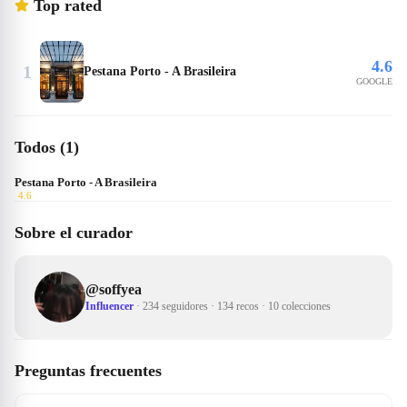
Top rated
4.6
1
Pestana Porto - A Brasileira
GOOGLE
Todos (1)
Pestana Porto - A Brasileira
4.6
Sobre el curador
@
soffyea
Influencer
·
234 seguidores
·
134 recos
·
10 colecciones
Preguntas frecuentes