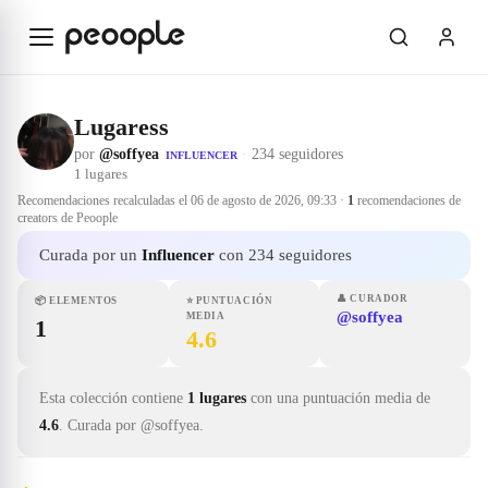
Saltar al contenido principal
Lugaress
por
@soffyea
·
234 seguidores
INFLUENCER
1
lugares
Recomendaciones recalculadas el
06 de agosto de 2026, 09:33
·
1
recomendaciones de
creators de Peoople
Curada por un
Influencer
con 234 seguidores
👤
CURADOR
📦
ELEMENTOS
⭐
PUNTUACIÓN
@soffyea
MEDIA
1
4.6
Esta colección contiene
1 lugares
con una puntuación media de
4.6
.
Curada por @soffyea.