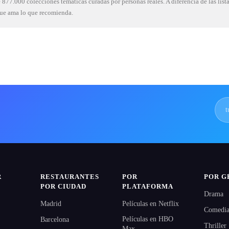
877.000 colecciones temáticas curadas por personas reales. A diferencia de las list
que ama lo que recomienda.
R
RESTAURANTES
POR
POR G
POR CIUDAD
PLATAFORMA
Drama
Madrid
Películas en Netflix
Comedi
Películas en HBO
Barcelona
Thriller
Max