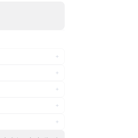
+
+
+
+
+