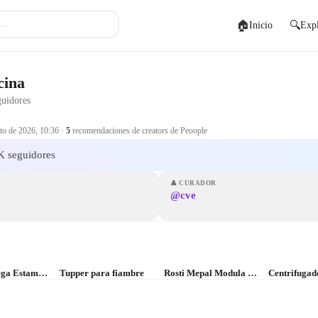
🏠
🔍
Inicio
Expl
cina
uidores
to de 2026, 10:36
·
5
recomendaciones de creators de Peoople
 seguidores
👤
CURADOR
@cve
Dymo Omega Estampadora para uso doméstico
Tupper para fiambre
Rosti Mepal Modula Starter Set of 5 Food Storage Boxes