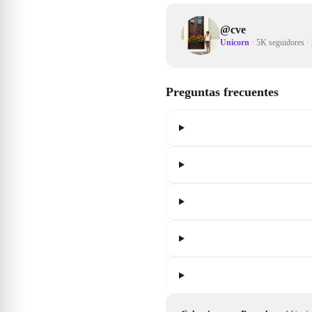
@
cve
Unicorn
·
5K seguidores
·
Preguntas frecuentes