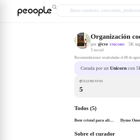
Saltar al contenido principal
Organización co
por
@cve
·
5K seg
UNICORN
5
social
Recomendaciones recalculadas el
08 de agos
Curada por un
Unicorn
con 5K
📦
ELEMENTOS
5
Todos (5)
Bote cristal para alimentos
Sobre el curador