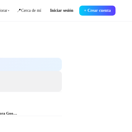
📍
orar
Cerca de mí
Iniciar sesión
+
Crear cuenta
▾
Centrifugadora Good Grips Oxo