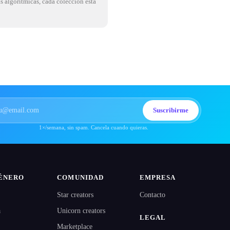
as algorítmicas, cada colección está
Suscribirme
1×/semana, sin spam. Cancela cuando quieras.
ÉNERO
COMUNIDAD
EMPRESA
Star creators
Contacto
a
Unicorn creators
LEGAL
Marketplace