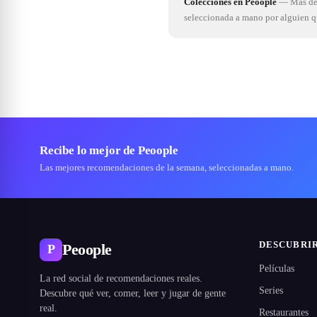
Colecciones en Peoople
—
Más de 
seleccionada a mano por alguien 
Recibe lo mejor de Peoople
Las mejores recomendaciones de la semana, seleccionadas a mano.
DESCUBRI
Peoople
P
Películas
La red social de recomendaciones reales.
Series
Descubre qué ver, comer, leer y jugar de gente
real.
Restaurantes