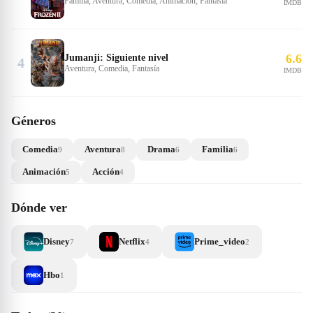
Familia, Aventura, Comedia, Animación, Fantasía
IMDB
6.6
Jumanji: Siguiente nivel
4
Aventura, Comedia, Fantasía
IMDB
Géneros
Comedia
Aventura
Drama
Familia
9
8
6
6
Animación
Acción
5
4
Dónde ver
Disney
Netflix
Prime_video
7
4
2
Hbo
1