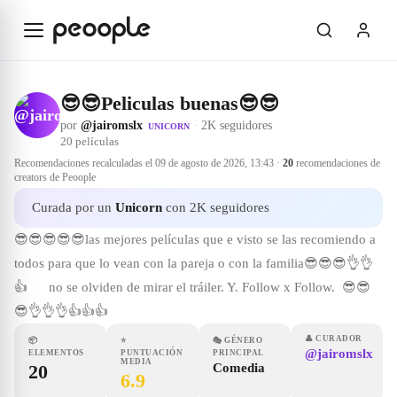
Saltar al contenido principal
😎😎Peliculas buenas😎😎
por
@jairomslx
·
2K seguidores
UNICORN
20
películas
Recomendaciones recalculadas el
09 de agosto de 2026, 13:43
·
20
recomendaciones de
creators de Peoople
Curada por un
Unicorn
con 2K seguidores
😎😎😎😎😎las mejores películas que e visto se las recomiendo a
todos para que lo vean con la pareja o con la familia😎😎😎👌👌
👍 no se olviden de mirar el tráiler. Y. Follow x Follow. 😎😎
😎👌👌👌👍👍👍
👤
CURADOR
📦
⭐
🎭
GÉNERO
@jairomslx
ELEMENTOS
PUNTUACIÓN
PRINCIPAL
MEDIA
20
Comedia
6.9