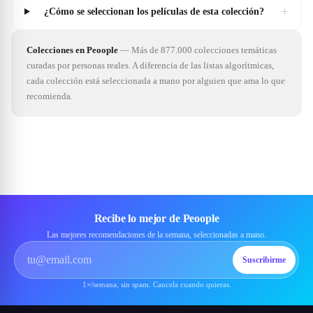
+
¿Cómo se seleccionan los películas de esta colección?
Colecciones en Peoople
—
Más de 877.000 colecciones temáticas
curadas por personas reales. A diferencia de las listas algorítmicas,
cada colección está seleccionada a mano por alguien que ama lo que
recomienda.
Recibe lo mejor de Peoople
Las mejores recomendaciones de la semana, seleccionadas a mano.
Suscribirme
1×/semana, sin spam. Cancela cuando quieras.