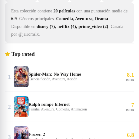
Esta colección contiene
20 películas
con una puntuación media de
6.9
.
Géneros principales:
Comedia, Aventura, Drama
.
Disponible en
disney (7), netflix (4), prime_video (2)
.
Curada
por @jairomslx.
Top rated
8.1
Spider-Man: No Way Home
1
Ciencia ficción, Aventura, Acción
IMDB
7
Ralph rompe Internet
2
Familia, Aventura, Comedia, Animación
IMDB
6.8
Frozen 2
3