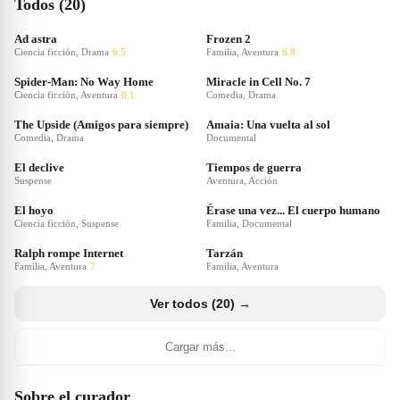
Todos (20)
Ad astra
Frozen 2
Ciencia ficción, Drama
6.5
Familia, Aventura
6.8
Spider-Man: No Way Home
Miracle in Cell No. 7
Ciencia ficción, Aventura
8.1
Comedia, Drama
The Upside (Amigos para siempre)
Amaia: Una vuelta al sol
Comedia, Drama
Documental
El declive
Tiempos de guerra
Suspense
Aventura, Acción
El hoyo
Érase una vez... El cuerpo humano
Ciencia ficción, Suspense
Familia, Documental
Ralph rompe Internet
Tarzán
Familia, Aventura
7
Familia, Aventura
Ver todos (20) →
Cargar más...
Sobre el curador