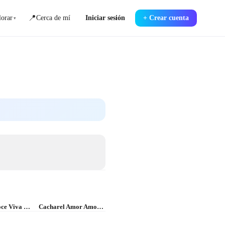
📍
orar
Cerca de mí
Iniciar sesión
+
Crear cuenta
▾
Valentino Voce Viva Eau de Parfum
Cacharel Amor Amor EDT vapo 100 ml