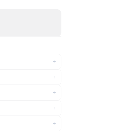
+
+
+
+
+