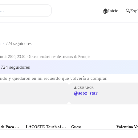
🏠
🔍
Inicio
Expl
·
724 seguidores
R
to de 2026, 23:02
·
6
recomendaciones de creators de Peoople
724 seguidores
nido y quedaron en mi recuerdo que volvería a comprar.
👤
CURADOR
@sooz_star
Ultraviolet de Paco Rabanne Eau de Parfum
LACOSTE Touch of Pink
Guess