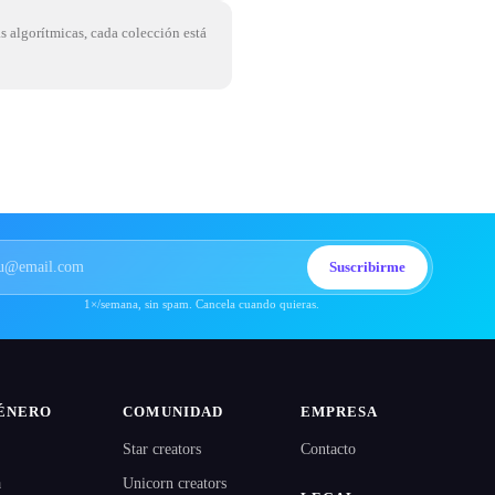
as algorítmicas, cada colección está
Suscribirme
1×/semana, sin spam. Cancela cuando quieras.
ÉNERO
COMUNIDAD
EMPRESA
Star creators
Contacto
a
Unicorn creators