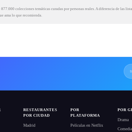
877.000 colecciones temáticas curadas por personas reales. A diferencia de las list
que ama lo que recomienda.
R
RESTAURANTES
POR
POR G
POR CIUDAD
PLATAFORMA
Drama
Madrid
Películas en Netflix
Comedi