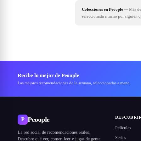
Colecciones en Peoople
—
Más de 
seleccionada a mano por alguien 
Recibe lo mejor de Peoople
Las mejores recomendaciones de la semana, seleccionadas a mano.
DESCUBRI
Peoople
P
Películas
La red social de recomendaciones reales.
Series
Descubre qué ver, comer, leer y jugar de gente