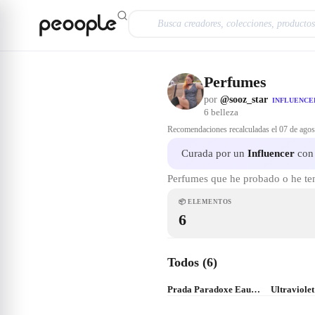
Saltar al contenido principal
Perfumes
por
@sooz_star
INFLUENCE
6
belleza
Recomendaciones recalculadas el
07 de agos
Curada por un
Influencer
con 
Perfumes que he probado o he te
📦
ELEMENTOS
6
Todos (6)
Prada Paradoxe Eau de Parfum para Mujer