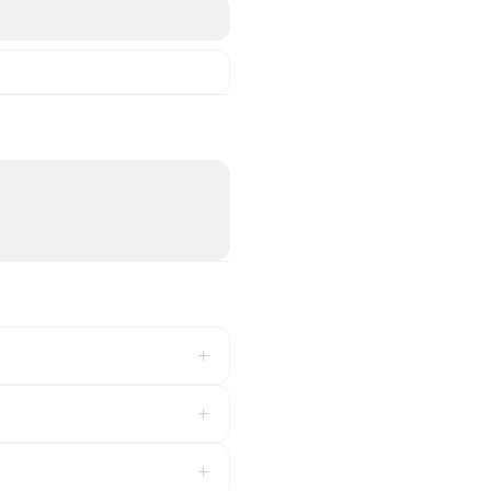
+
+
+