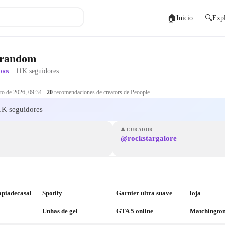
🏠
🔍
Inicio
Expl
 random
·
11K seguidores
ORN
to de 2026, 09:34
·
20
recomendaciones de creators de Peoople
K seguidores
👤
CURADOR
@rockstargalore
apiadecasal
Spotify
Garnier ultra suave
loja
Unhas de gel
GTA 5 online
Matchingto