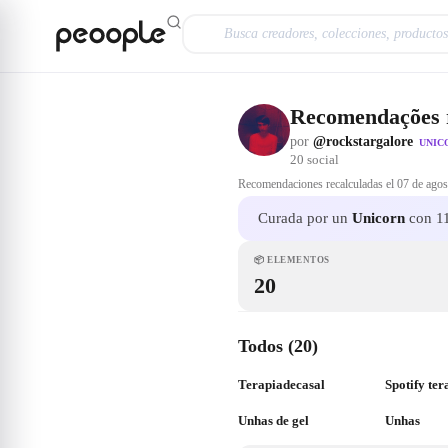
Saltar al contenido principal
Recomendações
por
@rockstargalore
UNIC
20
social
Recomendaciones recalculadas el
07 de agos
Curada por un
Unicorn
con 11
📦
ELEMENTOS
20
Todos (20)
Terapiadecasal
Spotify ter
Unhas de gel
Unhas