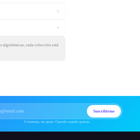
+
+
as algorítmicas, cada colección está
Suscribirme
1×/semana, sin spam. Cancela cuando quieras.