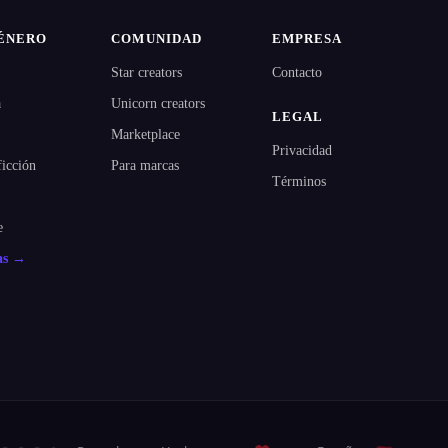
ÉNERO
COMUNIDAD
EMPRESA
Star creators
Contacto
a
Unicorn creators
LEGAL
Marketplace
Privacidad
ficción
Para marcas
Términos
e
as →