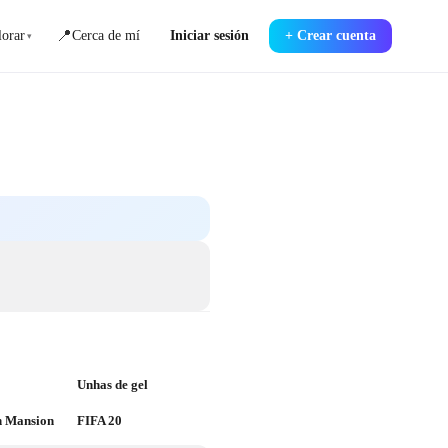
📍
orar
Cerca de mí
Iniciar sesión
+
Crear cuenta
▾
Unhas de gel
n Mansion
FIFA 20