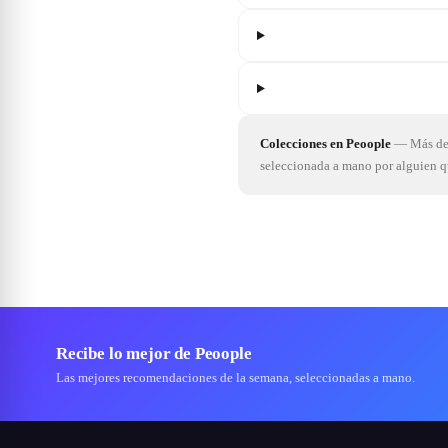
Colecciones en Peoople
—
Más de 
seleccionada a mano por alguien 
Recibe lo mejor de Peoople
Las mejores recomendaciones de la semana, seleccionadas a mano.