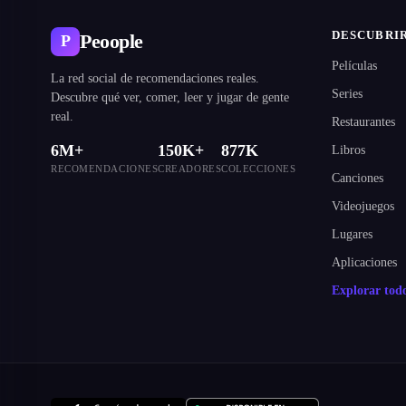
DESCUBRI
Peoople
P
Películas
La red social de recomendaciones reales.
Series
Descubre qué ver, comer, leer y jugar de gente
real.
Restaurantes
6M+
150K+
877K
Libros
RECOMENDACIONES
CREADORES
COLECCIONES
Canciones
Videojuegos
Lugares
Aplicaciones
Explorar to