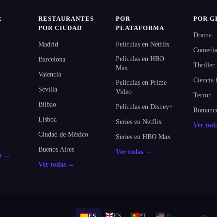
R
RESTAURANTES
POR
POR G
POR CIUDAD
PLATAFORMA
Drama
Madrid
Películas en Netflix
Comedi
Películas en HBO
Barcelona
Thriller
Max
Valencia
Ciencia 
Películas en Prime
Sevilla
Video
Terror
Bilbao
Películas en Disney+
Romanc
Lisboa
Series en Netflix
Ver tod
Ciudad de México
Series en HBO Max
Buenos Aires
Ver todas →
do →
Ver todas →
ES
EN
PT
US