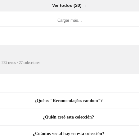
Ver todos (20) →
Cargar más...
·
225 recos
·
27 colecciones
¿Qué es "Recomendações random"?
¿Quién creó esta colección?
¿Cuántos social hay en esta colección?