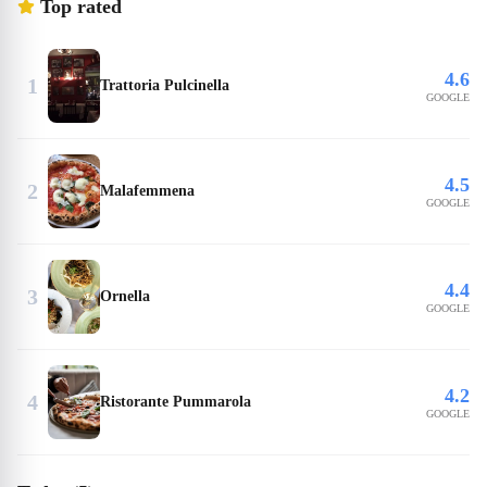
Top rated
4.6
1
Trattoria Pulcinella
GOOGLE
4.5
2
Malafemmena
GOOGLE
4.4
3
Ornella
GOOGLE
4.2
4
Ristorante Pummarola
GOOGLE