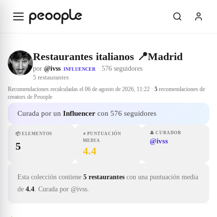
Saltar al contenido principal
Restaurantes italianos 📍Madrid
por
@ivss
·
576 seguidores
INFLUENCER
5
restaurantes
Recomendaciones recalculadas el
06 de agosto de 2026, 11:22
·
5
recomendaciones de
creators de Peoople
Curada por un
Influencer
con 576 seguidores
👤
CURADOR
📦
ELEMENTOS
⭐
PUNTUACIÓN
@ivss
MEDIA
5
4.4
Esta colección contiene
5 restaurantes
con una puntuación media
de
4.4
.
Curada por @ivss.