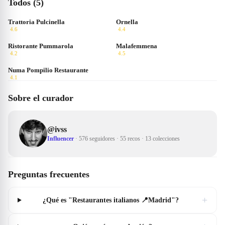
Todos (5)
Trattoria Pulcinella
Ornella
4.6
4.4
Ristorante Pummarola
Malafemmena
4.2
4.5
Numa Pompilio Restaurante
4.1
Sobre el curador
@
ivss
Influencer
·
576 seguidores
·
55 recos
·
13 colecciones
Preguntas frecuentes
+
¿Qué es "Restaurantes italianos 📍Madrid"?