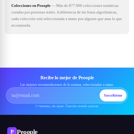
Colecciones en Peoople
—
Más de 877.000 colecciones temáticas
curadas por personas reales. A diferencia de las listas algorítmicas,
cada colección está seleccionada a mano por alguien que ama lo que
recomienda.
Recibe lo mejor de Peoople
Las mejores recomendaciones de la semana, seleccionadas a mano.
Suscribirme
1×/semana, sin spam. Cancela cuando quieras.
Peoople
P