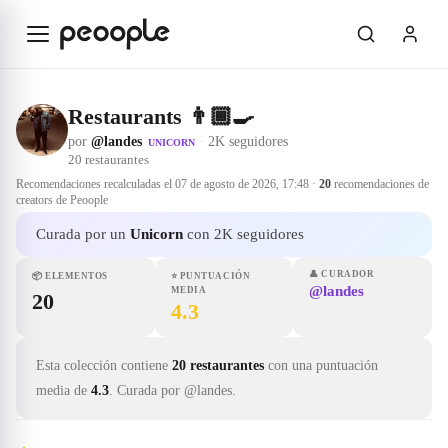
Saltar al contenido principal
Restaurants 👨🏾‍🍳
por
@landes
·
2K seguidores
UNICORN
20
restaurantes
Recomendaciones recalculadas el
07 de agosto de 2026, 17:48
·
20
recomendaciones de
creators de Peoople
Curada por un
Unicorn
con 2K seguidores
👤
CURADOR
📦
ELEMENTOS
⭐
PUNTUACIÓN
@landes
MEDIA
20
4.3
Esta colección contiene
20 restaurantes
con una puntuación
media de
4.3
.
Curada por @landes.