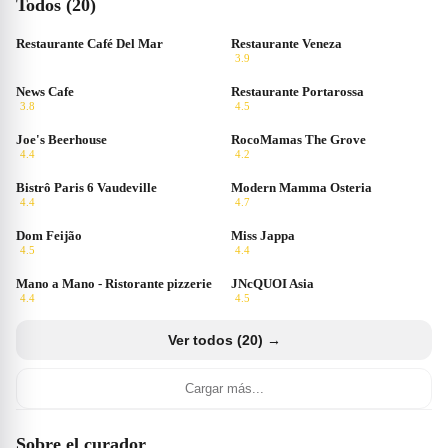
Todos (20)
Restaurante Café Del Mar
Restaurante Veneza
3.9
News Cafe
Restaurante Portarossa
3.8
4.5
Joe's Beerhouse
RocoMamas The Grove
4.4
4.2
Bistrô Paris 6 Vaudeville
Modern Mamma Osteria
4.4
4.7
Dom Feijão
Miss Jappa
4.5
4.4
Mano a Mano - Ristorante pizzerie
JNcQUOI Asia
4.4
4.5
Ver todos (20) →
Cargar más...
Sobre el curador