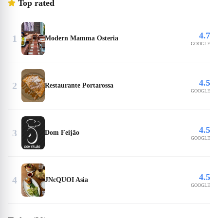
Top rated
4.7
1
Modern Mamma Osteria
GOOGLE
4.5
2
Restaurante Portarossa
GOOGLE
4.5
3
Dom Feijão
GOOGLE
4.5
4
JNcQUOI Asia
GOOGLE