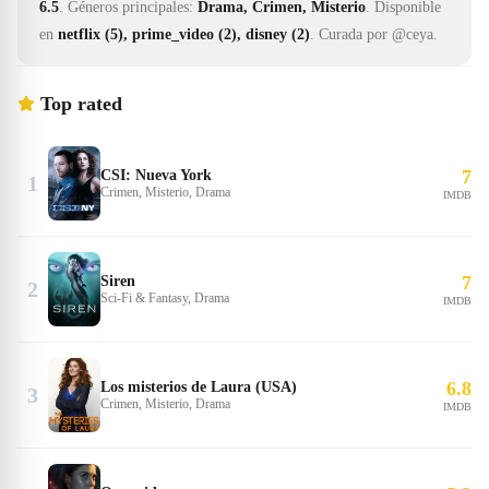
6.5
.
Géneros principales:
Drama, Crimen, Misterio
.
Disponible
en
netflix (5), prime_video (2), disney (2)
.
Curada por @ceya.
Top rated
7
CSI: Nueva York
1
Crimen, Misterio, Drama
IMDB
7
Siren
2
Sci-Fi & Fantasy, Drama
IMDB
6.8
Los misterios de Laura (USA)
3
Crimen, Misterio, Drama
IMDB