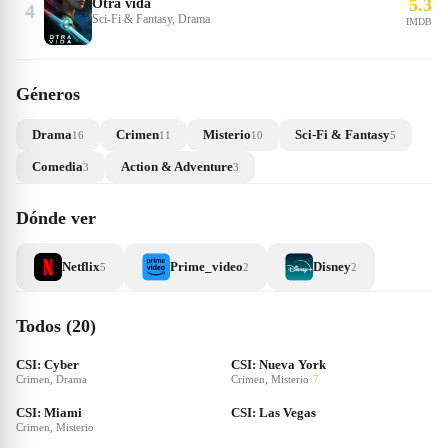
5.3
Otra vida
4
Sci-Fi & Fantasy, Drama
IMDB
Géneros
Drama
Crimen
Misterio
Sci-Fi & Fantasy
16
11
10
5
Comedia
Action & Adventure
3
3
Dónde ver
Netflix
Prime_video
Disney
5
2
2
Todos (20)
CSI: Cyber
CSI: Nueva York
Crimen, Drama
Crimen, Misterio
7
CSI: Miami
CSI: Las Vegas
Crimen, Misterio