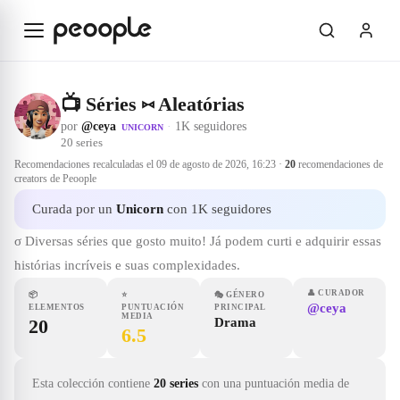
Saltar al contenido principal
📺 Séries ⑅ Aleatórias
por
@ceya
·
1K seguidores
UNICORN
20
series
Recomendaciones recalculadas el
09 de agosto de 2026, 16:23
·
20
recomendaciones de
creators de Peoople
Curada por un
Unicorn
con 1K seguidores
σ Diversas séries que gosto muito! Já podem curti e adquirir essas
histórias incríveis e suas complexidades.
👤
CURADOR
📦
⭐
🎭
GÉNERO
@ceya
ELEMENTOS
PUNTUACIÓN
PRINCIPAL
MEDIA
20
Drama
6.5
Esta colección contiene
20 series
con una puntuación media de