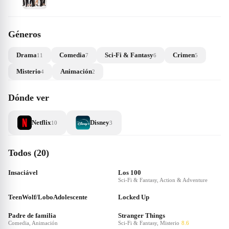
Géneros
Drama
Comedia
Sci-Fi & Fantasy
Crimen
11
7
6
5
Misterio
Animación
4
2
Dónde ver
Netflix
Disney
10
3
Todos (20)
Insaciável
Los 100
Sci-Fi & Fantasy, Action & Adventure
TeenWolf/LoboAdolescente
Locked Up
Padre de familia
Stranger Things
Comedia, Animación
Sci-Fi & Fantasy, Misterio
8.6