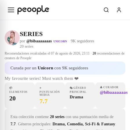
Saltar al contenido principal
SERIES
por
@bibaaaaaaas
·
9K seguidores
UNICORN
20
series
Recomendaciones recalculadas el
07 de agosto de 2026, 23:11
·
20
recomendaciones de
creators de Peoople
Curada por un
Unicorn
con 9K seguidores
My favourite series! Must watch them ❤️
👤
CURADOR
📦
⭐
🎭
GÉNERO
@bibaaaaaaas
ELEMENTOS
PUNTUACIÓN
PRINCIPAL
MEDIA
20
Drama
7.7
Esta colección contiene
20 series
con una puntuación media de
7.7
.
Géneros principales:
Drama, Comedia, Sci-Fi & Fantasy
.