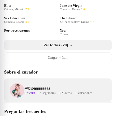
Élite
Jane the Virgin
Crimen, Misterio
7.1
Comedia, Drama
7.8
Sex Education
The I-Land
Comedia, Drama
8.2
Sci-Fi & Fantasy, Drama
4.7
Por trece razones
You
Crimen
Ver todos (20) →
Cargar más...
Sobre el curador
@
bibaaaaaaas
Unicorn
·
9K seguidores
·
1223 recos
·
13 colecciones
Preguntas frecuentes