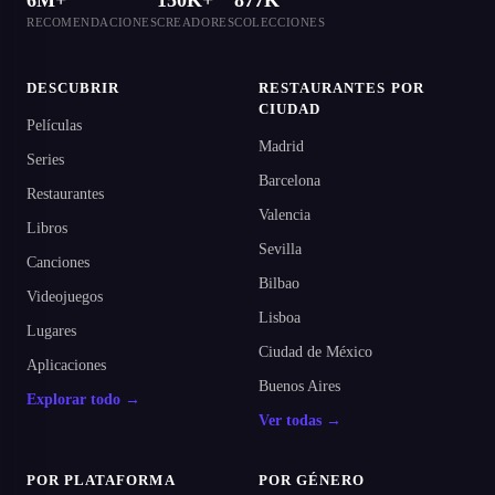
6M+
150K+
877K
RECOMENDACIONES
CREADORES
COLECCIONES
DESCUBRIR
RESTAURANTES POR
CIUDAD
Películas
Madrid
Series
Barcelona
Restaurantes
Valencia
Libros
Sevilla
Canciones
Bilbao
Videojuegos
Lisboa
Lugares
Ciudad de México
Aplicaciones
Buenos Aires
Explorar todo →
Ver todas →
POR PLATAFORMA
POR GÉNERO