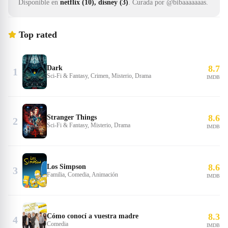
Disponible en
netflix (10), disney (3)
.
Curada por @bibaaaaaaas.
Top rated
8.7
Dark
1
Sci-Fi & Fantasy, Crimen, Misterio, Drama
IMDB
8.6
Stranger Things
2
Sci-Fi & Fantasy, Misterio, Drama
IMDB
8.6
Los Simpson
3
Familia, Comedia, Animación
IMDB
8.3
Cómo conocí a vuestra madre
4
Comedia
IMDB