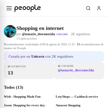
Saltar al contenido principal
Shopping en internet
por
@usuario_desconocida
·
2K seguidores
UNICORN
13
aplicaciones
Recomendaciones recalculadas el
08 de agosto de 2026, 11:33
·
13
recomendaciones de
creators de Peoople
Curada por un
Unicorn
con 2K seguidores
👤
CURADOR
📦
ELEMENTOS
@usuario_desconocida
13
Todos (13)
Wish - Shopping Made Fun
LetyShops — Cashback service
Joom. Shopping for every day.
Amazon Shopping