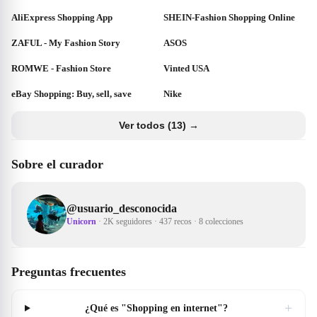
AliExpress Shopping App
SHEIN-Fashion Shopping Online
ZAFUL - My Fashion Story
ASOS
ROMWE - Fashion Store
Vinted USA
eBay Shopping: Buy, sell, save
Nike
Ver todos (13) →
Sobre el curador
@
usuario_desconocida
Unicorn
·
2K seguidores
·
437 recos
·
8 colecciones
Preguntas frecuentes
+
¿Qué es "Shopping en internet"?