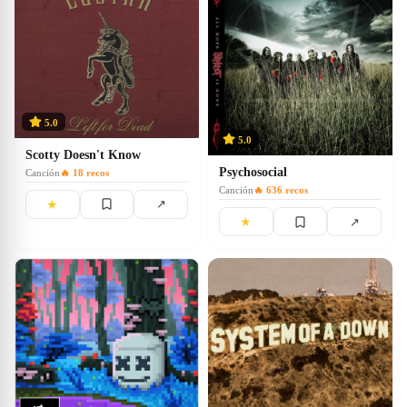
5.0
5.0
Scotty Doesn't Know
Psychosocial
Canción
🔥
18
recos
Canción
🔥
636
recos
★
↗
★
↗