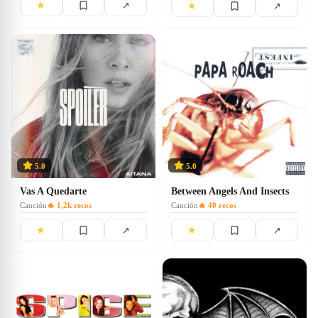
★
↗
★
↗
5.0
5.0
Vas A Quedarte
Between Angels And Insects
Canción
🔥
1,2k
recos
Canción
🔥
40
recos
★
★
↗
↗