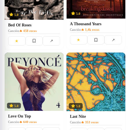
5.0
5.0
A Thousand Years
Bed Of Roses
Canción
🔥
1,4k
recos
Canción
🔥
458
recos
★
↗
★
↗
5.0
5.0
Love On Top
Last Nite
Canción
🔥
640
recos
Canción
🔥
353
recos