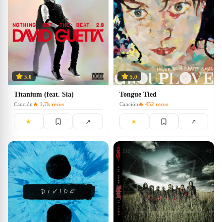
5.0
5.0
Titanium (feat. Sia)
Tongue Tied
Canción
🔥
1,7k
recos
Canción
🔥
452
recos
★
★
↗
↗