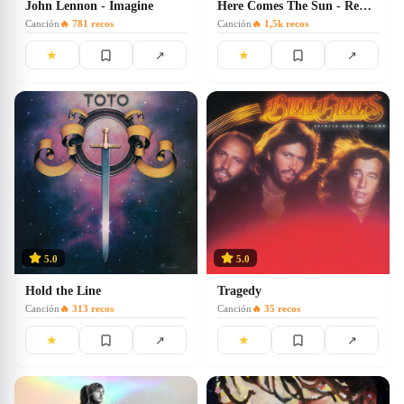
John Lennon - Imagine
Here Comes The Sun - Remastered 2009
Canción
🔥
781
recos
Canción
🔥
1,5k
recos
★
★
↗
↗
5.0
5.0
Hold the Line
Tragedy
Canción
🔥
313
recos
Canción
🔥
35
recos
★
★
↗
↗