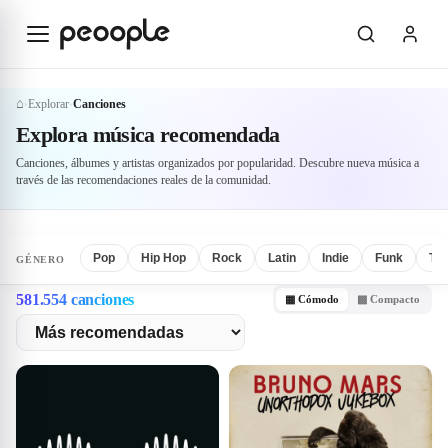
Saltar al contenido principal
⌂
Explorar
Canciones
›
›
Explorar
Canciones
Explora música recomendada
Canciones, álbumes y artistas organizados por popularidad. Descubre nueva música a
través de las recomendaciones reales de la comunidad.
Pop
Hip Hop
Rock
Latin
Indie
Funk
Tra
GÉNERO
581.554 canciones
▦ Cómodo
▩ Compacto