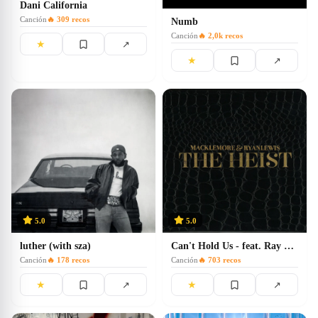
Dani California
Canción
🔥
309
recos
Numb
Canción
🔥
2,0k
recos
★
↗
★
↗
5.0
5.0
luther (with sza)
Can't Hold Us - feat. Ray Dalton
Canción
🔥
178
recos
Canción
🔥
703
recos
★
★
↗
↗