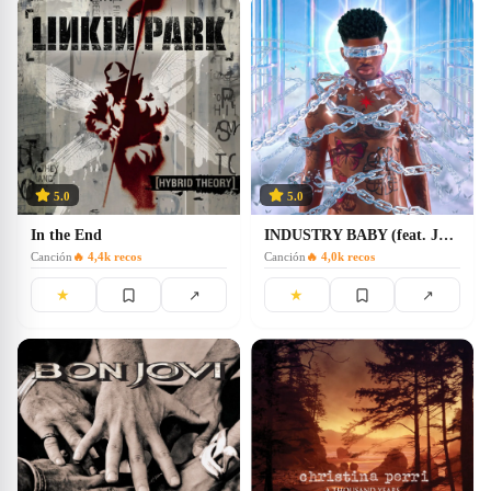
5.0
5.0
In the End
INDUSTRY BABY (feat. Jack Harlow)
Canción
🔥
4,4k
recos
Canción
🔥
4,0k
recos
★
★
↗
↗