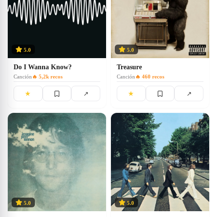
5.0
5.0
Do I Wanna Know?
Treasure
Canción
🔥
5,2k
recos
Canción
🔥
460
recos
★
★
↗
↗
5.0
5.0