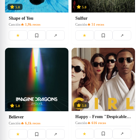
5.0
5.0
Shape of You
Sulfur
Canción
🔥
1,9k
recos
Canción
🔥
51
recos
★
★
↗
↗
5.0
5.0
Happy - From "Despicable Me 2"
Believer
Canción
🔥
616
recos
Canción
🔥
6,1k
recos
★
↗
★
↗