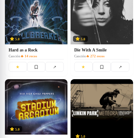
5.0
5.0
Hard as a Rock
Die With A Smile
Canción
🔥
14
recos
Canción
🔥
272
recos
★
★
↗
↗
5.0
5.0