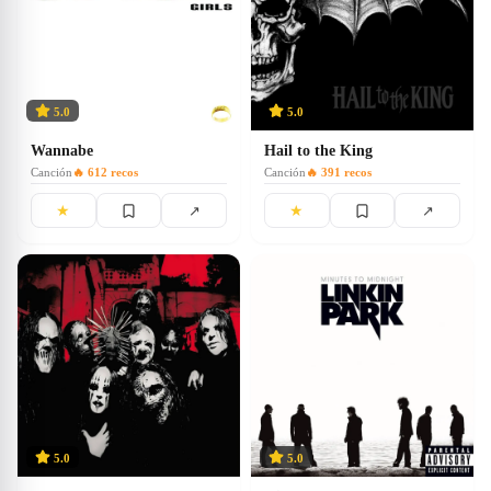
5.0
5.0
Wannabe
Hail to the King
Canción
🔥
612
recos
Canción
🔥
391
recos
★
★
↗
↗
5.0
5.0