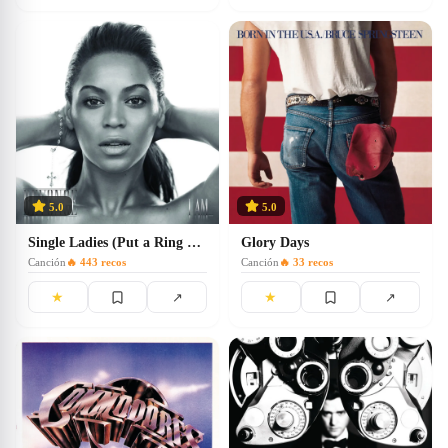
5.0
5.0
Single Ladies (Put a Ring on It)
Glory Days
Canción
🔥
443
recos
Canción
🔥
33
recos
★
★
↗
↗