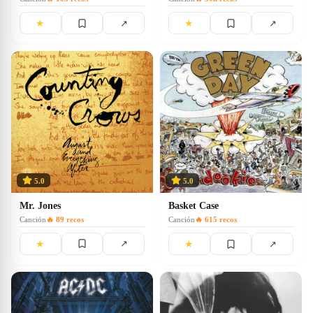
★
★
↗
↗
5.0
5.0
Mr. Jones
Basket Case
Canción
🔥
89
recos
Canción
🔥
615
recos
★
★
↗
↗