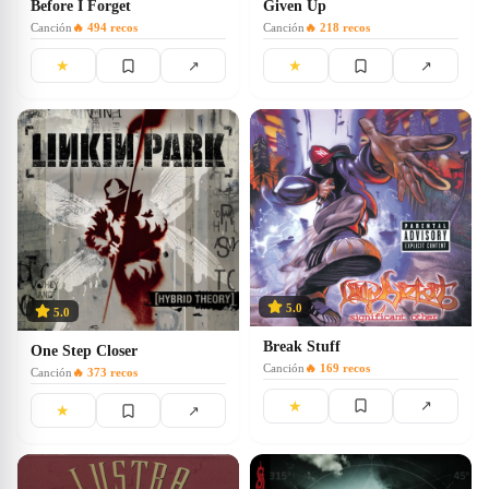
Before I Forget
Given Up
Canción
🔥
494
recos
Canción
🔥
218
recos
★
★
↗
↗
5.0
5.0
Break Stuff
One Step Closer
Canción
🔥
169
recos
Canción
🔥
373
recos
★
↗
★
↗