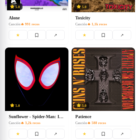
5.0
5.0
Alone
Toxicity
Canción
🔥
991
recos
Canción
🔥
1,1k
recos
★
★
↗
↗
5.0
5.0
Sunflower - Spider-Man: Into the Spider-Verse
Patience
Canción
🔥
3,2k
recos
Canción
🔥
588
recos
★
★
↗
↗