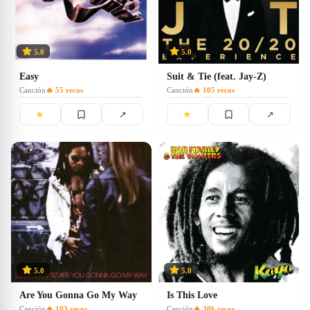
5.0
5.0
Easy
Suit & Tie (feat. Jay-Z)
Canción
🔥
55
recos
Canción
🔥
105
recos
★
★
↗
↗
5.0
5.0
Are You Gonna Go My Way
Is This Love
Canción
🔥
103
recos
Canción
🔥
30k
recos