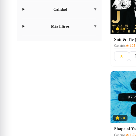
Calidad
▾
Más filtros
▾
5.0
Suit & Tie (
Canción
🔥
105
★
5.0
Shape of Y
Canción
🔥
1,9