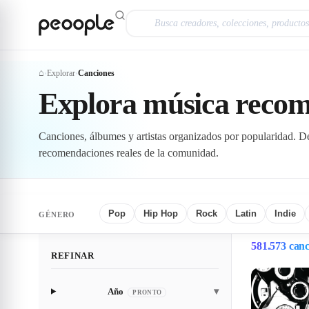
Saltar al contenido principal
⌂
Explorar
Canciones
›
›
Explorar
Canciones
Explora música reco
Canciones, álbumes y artistas organizados por popularidad. D
recomendaciones reales de la comunidad.
Pop
Hip Hop
Rock
Latin
Indie
GÉNERO
581.573 canc
REFINAR
Año
▾
PRONTO