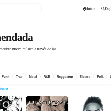
🏠
🔍
Inicio
Expl
mendada
escubre nueva música a través de las
Funk
Trap
Metal
R&B
Reggaeton
Electro
Folk
iones