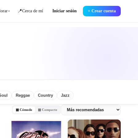
📍
orar
Cerca de mí
Iniciar sesión
+
Crear cuenta
▾
Soul
Reggae
Country
Jazz
▦ Cómodo
▩ Compacto