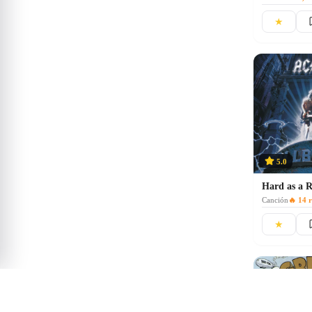
★
5.0
Hard as a 
Canción
🔥
14
r
★