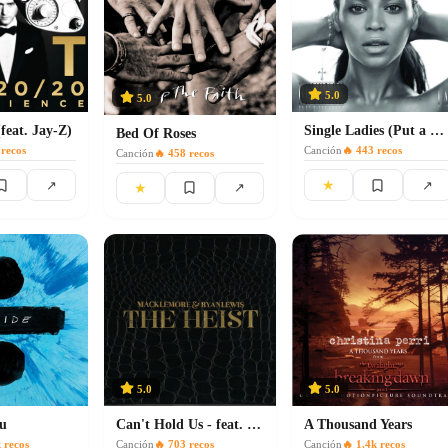
5.0
5.0
feat. Jay-Z)
Single Ladies (Put a Ring on It)
Bed Of Roses
recos
Canción
🔥
443
recos
Canción
🔥
458
recos
★
↗
↗
★
↗
5.0
5.0
ou
Can't Hold Us - feat. Ray Dalton
A Thousand Years
k
recos
Canción
🔥
703
recos
Canción
🔥
1,4k
recos