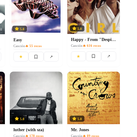
5.0
5.0
Happy - From "Despicable Me 2"
Easy
Canción
🔥
616
recos
Canción
🔥
55
recos
★
↗
★
↗
5.0
5.0
Mr. Jones
luther (with sza)
Canción
🔥
89
recos
Canción
🔥
178
recos