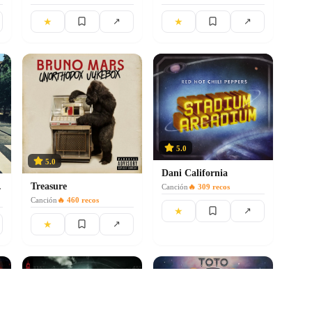
★
★
↗
↗
5.0
5.0
Dani California
d 2009
Treasure
Canción
🔥
309
recos
Canción
🔥
460
recos
★
↗
★
↗