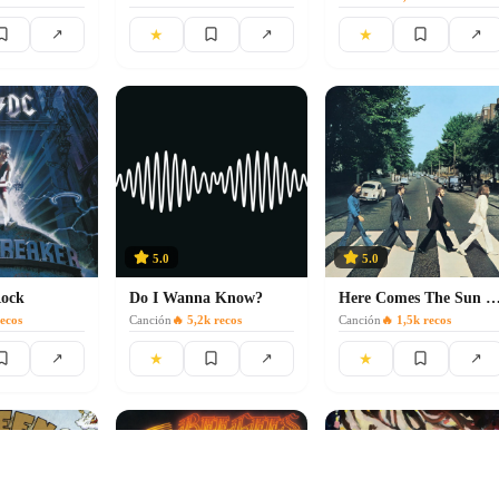
★
★
↗
↗
↗
5.0
5.0
Rock
Do I Wanna Know?
Here Comes The Sun - Remastere
ecos
Canción
🔥
5,2k
recos
Canción
🔥
1,5k
recos
★
★
↗
↗
↗