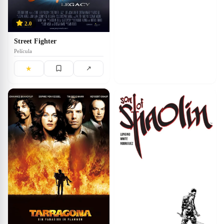
2.0
Street Fighter
Película
★
↗