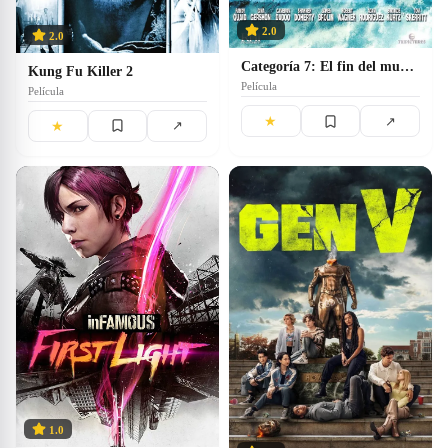
2.0
2.0
Categoría 7: El fin del mundo
Kung Fu Killer 2
Película
Película
★
↗
★
↗
1.0