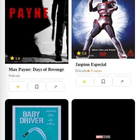
3.0
1.0
Jaspion Especial
Max Payne: Days of Revenge
Película
🔥
5
recos
Película
★
↗
★
↗