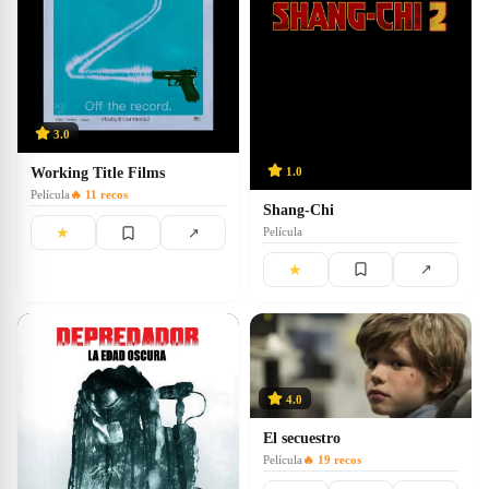
3.0
1.0
Working Title Films
Película
🔥
11
recos
Shang-Chi
★
↗
Película
★
↗
4.0
El secuestro
Película
🔥
19
recos