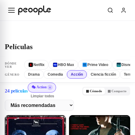
Saltar al contenido principal
Explorar
Películas
Películas
DÓNDE
Netflix
HBO Max
Prime Video
Disney
VER
Drama
Comedia
Acción
Ciencia ficción
Terror
GÉNERO
🎭 Action
×
24 películas
▦ Cómodo
▩ Compacto
Limpiar todos