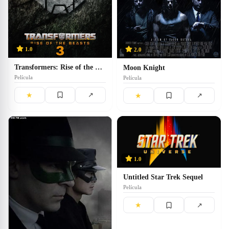
1.0
2.0
Transformers: Rise of the Beasts 3
Moon Knight
Película
Película
★
↗
★
↗
1.0
Untitled Star Trek Sequel
Película
★
↗