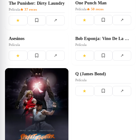
One Punch Man
The Punisher: Dirty Laundry
Película
🔥
50
recos
Película
🔥
37
recos
★
↗
★
↗
1.0
2.0
Asesinos
Bob Esponja: Vino De La Laguna Viscosa
Película
Película
★
★
↗
↗
1.0
Q (James Bond)
Película
★
↗