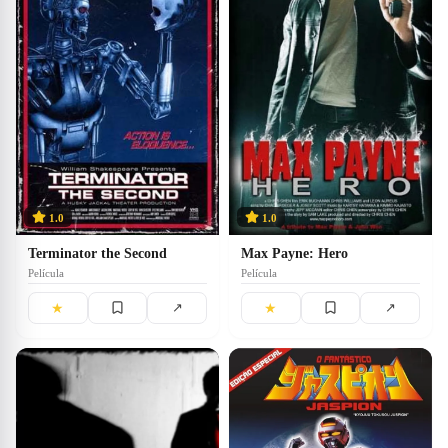
1.0
1.0
Max Payne: Hero
Terminator the Second
Película
Película
★
★
↗
↗