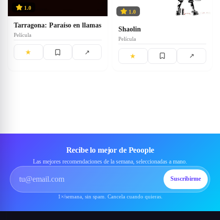
1.0
1.0
Tarragona: Paraíso en llamas
Shaolin
Película
Película
★
↗
★
↗
Recibe lo mejor de Peoople
Las mejores recomendaciones de la semana, seleccionadas a mano.
Suscribirme
1×/semana, sin spam. Cancela cuando quieras.