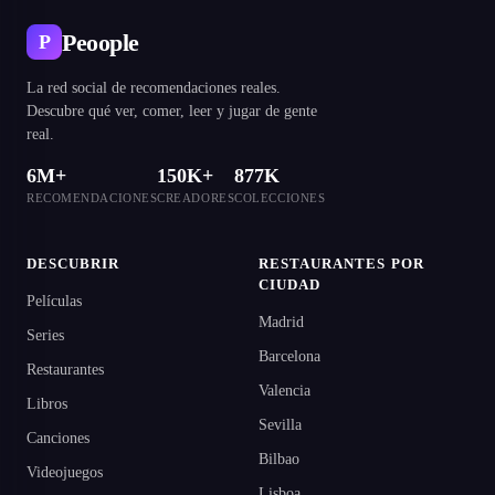
Peoople
P
La red social de recomendaciones reales.
Descubre qué ver, comer, leer y jugar de gente
real.
6M+
150K+
877K
RECOMENDACIONES
CREADORES
COLECCIONES
DESCUBRIR
RESTAURANTES POR
CIUDAD
Películas
Madrid
Series
Barcelona
Restaurantes
Valencia
Libros
Sevilla
Canciones
Bilbao
Videojuegos
Lisboa