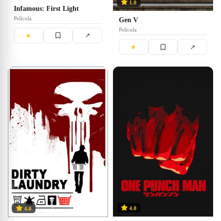
1.0
Infamous: First Light
Película
Gen V
Película
★
↗
★
↗
4.0
4.0