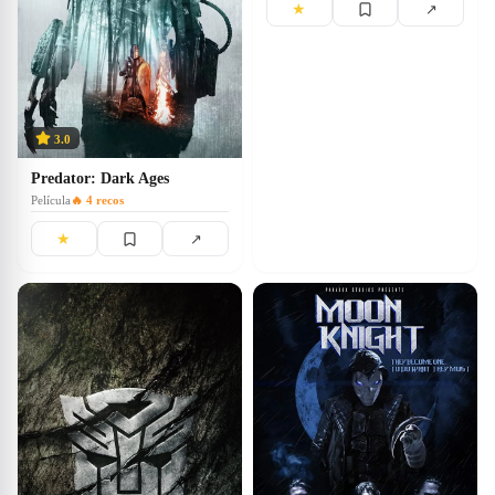
★
↗
3.0
Predator: Dark Ages
Película
🔥
4
recos
★
↗