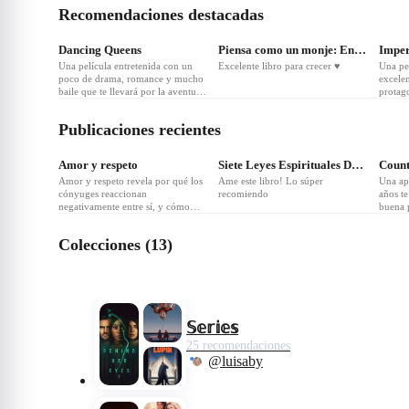
Recomendaciones destacadas
❤
20
❤
9
❤
Dancing Queens
Piensa como un monje: Entrena tu mente para la paz interior y
Impe
Una película entretenida con un
Excelente libro para crecer ♥️
Una pe
poco de drama, romance y mucho
excelen
baile que te llevará por la aventura
protag
de cómo una chica se convierte
drag Queen
Publicaciones recientes
❤
Amor y respeto
Siete Leyes Espirituales Del Exito, Las
Amor y respeto revela por qué los
Ame este libro! Lo súper
Una app
cónyuges reaccionan
recomiendo
años t
negativamente entre sí, y cómo
buena 
pueden tratar este conflicto rápida,
fácil y bíblicamente. Es un libro
Colecciones (13)
realmente hermoso
𝕊𝕖𝕣𝕚𝕖𝕤
25 recomendaciones
@luisaby