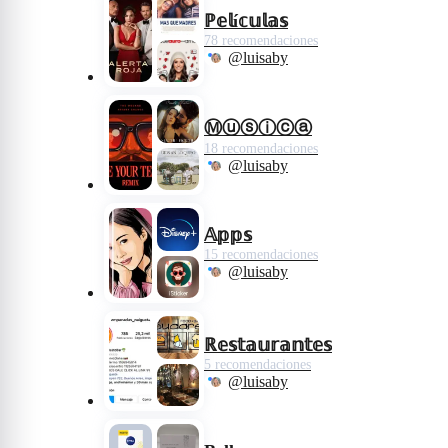
ℙ𝕖𝕝í𝕔𝕦𝕝𝕒𝕤
78 recomendaciones
@luisaby
Ⓜⓤⓢⓘⓒⓐ
18 recomendaciones
@luisaby
𝔸𝕡𝕡𝕤
15 recomendaciones
@luisaby
ℝ𝕖𝕤𝕥𝕒𝕦𝕣𝕒𝕟𝕥𝕖𝕤
5 recomendaciones
@luisaby