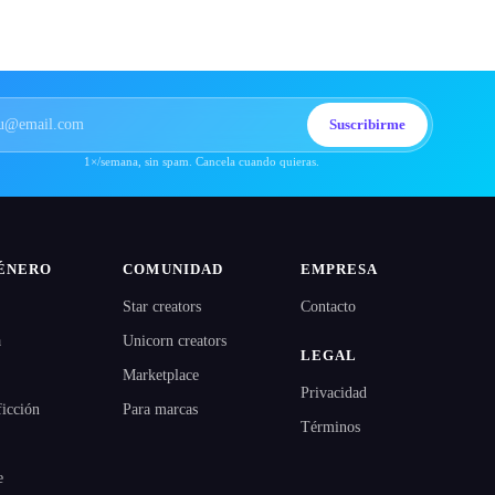
Suscribirme
1×/semana, sin spam. Cancela cuando quieras.
ÉNERO
COMUNIDAD
EMPRESA
Star creators
Contacto
a
Unicorn creators
LEGAL
Marketplace
Privacidad
ficción
Para marcas
Términos
e