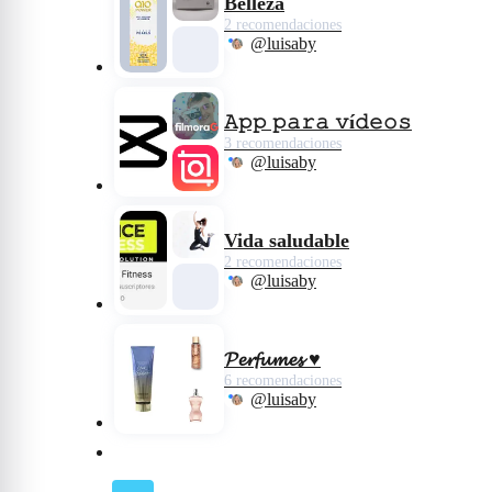
Belleza
2 recomendaciones
@luisaby
𝙰𝚙𝚙 𝚙𝚊𝚛𝚊 𝚟í𝚍𝚎𝚘𝚜
3 recomendaciones
@luisaby
Vida saludable
2 recomendaciones
@luisaby
𝓟𝓮𝓻𝓯𝓾𝓶𝓮𝓼 ♥️
6 recomendaciones
@luisaby