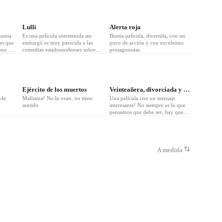
❤
4
❤
1
Lulli
Alerta roja
uenta
Es una película entretenida sin
Buena película, divertida, con un
tes que
embargó es muy parecida a las
poco de acción y con excelentes
por vía
comedias estadounidenses sobre
protagonistas.
poderes por accidente etc… Está
buena para pasar el rato
Ejército de los muertos
Veinteañera, divorciada y fantástica
 de
Malísima! No la vean, no tiene
Una película con un mensaje
sentido
interesante! No siempre es lo que
pensamos que debe ser, hay que
vivir más intensamente para tomar
la decisión de con quien queremos
pasar el resto de nuestras vidas
A medida