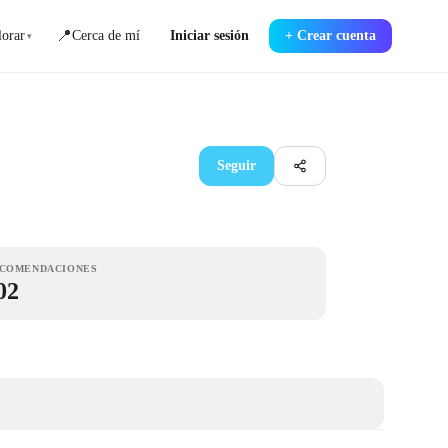
📍
orar
Cerca de mí
Iniciar sesión
+
Crear cuenta
▾
Seguir
COMENDACIONES
02