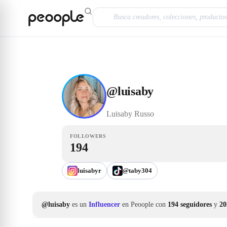
Saltar al contenido principal
Influencer
@luisaby
@
luisaby
Luisaby
Russo
FOLLOWERS
194
luisabyr
@taby304
@luisaby
es un
Influencer
en Peoople con
194 seguidores
y
20