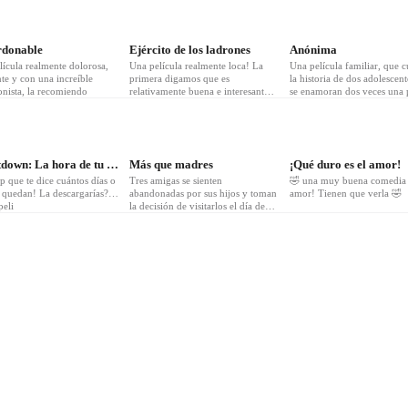
5
❤
5
❤
4
rdonable
Ejército de los ladrones
Anónima
lícula realmente dolorosa,
Una película realmente loca! La
Una película familiar, que c
te y con una increíble
primera digamos que es
la historia de dos adolescen
onista, la recomiendo
relativamente buena e interesante,
se enamoran dos veces una 
la segunda un desastre no la
digital y otra face to face, es
recomendaría
simpática
1
❤
1
Countdown: La hora de tu muerte
Más que madres
¡Qué duro es el amor!
 que te dice cuántos días o
Tres amigas se sienten
🤣 una muy buena comedia
e quedan! La descargarías?…
abandonadas por sus hijos y toman
amor! Tienen que verla 🤣
peli
la decisión de visitarlos el día de
las madres, sin saber lo que les
espera… Es muy buena y divertida