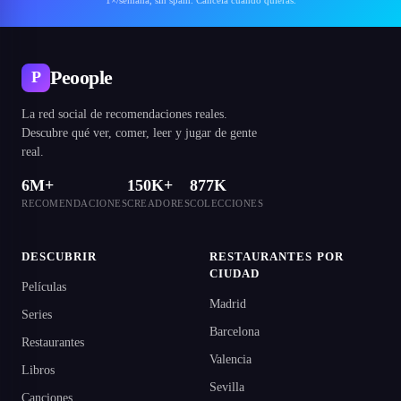
1×/semana, sin spam. Cancela cuando quieras.
Peoople
P
La red social de recomendaciones reales.
Descubre qué ver, comer, leer y jugar de gente
real.
6M+
150K+
877K
RECOMENDACIONES
CREADORES
COLECCIONES
DESCUBRIR
RESTAURANTES POR
CIUDAD
Películas
Madrid
Series
Barcelona
Restaurantes
Valencia
Libros
Sevilla
Canciones