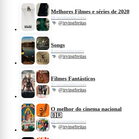
Melhores Filmes e séries de 2020
16 recomendaciones
@irvingfreitas
Songs
4 recomendaciones
@irvingfreitas
Filmes Fantásticos
33 recomendaciones
@irvingfreitas
O melhor do cinema nacional
🇧🇷
24 recomendaciones
@irvingfreitas