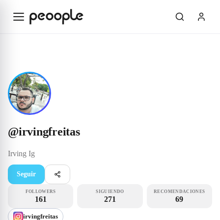
Saltar al contenido principal
Influencer
@irvingfreitas
@
irvingfreitas
Irving
Ig
Seguir
FOLLOWERS
SIGUIENDO
RECOMENDACIONES
161
271
69
irvingfreitas