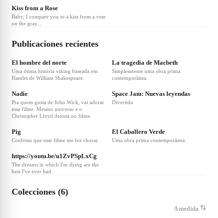
experimental que promete esconder os
Kiss from a Rose
sintomas e fazê-lo levar uma vida normal,
Baby, I compare you to a kiss from a rose
até surgirem os efeitos colaterais.
on the gray...
Publicaciones recientes
❤
10
El hombre del norte
La tragedia de Macbeth
Uma ótima história viking baseada em
Simplesmente uma obra prima
Hamlet de William Shakespeare.
contemporânea.
❤
3
❤
4
Nadie
Space Jam: Nuevas leyendas
Pra quem gosta de John Wick, vai adorar
Divertido
esse filme. Mesmo universo e o
Christopher Lloyd detona no filme.
❤
2
Pig
El Caballero Verde
Confesso que esse filme me fez chorar.
Uma obra prima contemporânea
❤
18
https://youtu.be/u1ZvPSpLxCg
The dreams in which I'm dying are the
best I've ever had.
Colecciones (6)
A medida