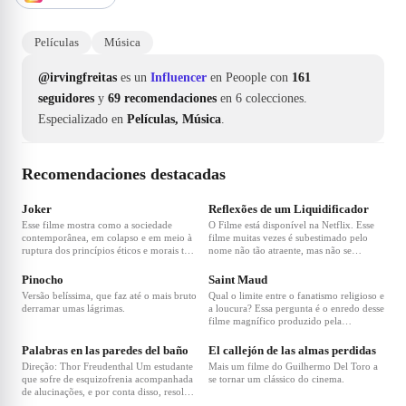
Películas
Música
@irvingfreitas
es un
Influencer
en Peoople con
161
seguidores
y
69 recomendaciones
en 6 colecciones.
Especializado en
Películas, Música
.
Recomendaciones destacadas
❤
123
❤
74
Joker
Reflexões de um Liquidificador
Esse filme mostra como a sociedade
O Filme está disponível na Netflix. Esse
contemporânea, em colapso e em meio à
filme muitas vezes é subestimado pelo
ruptura dos princípios éticos e morais tem
nome não tão atraente, mas não se
❤
68
❤
50
o exímio potencial para criar seus
enganem, é uma obra prima do cinema
próprios monstros.
nacional.
Pinocho
Saint Maud
Versão belíssima, que faz até o mais bruto
Qual o limite entre o fanatismo religioso e
derramar umas lágrimas.
a loucura? Essa pergunta é o enredo desse
filme magnífico produzido pela
❤
41
❤
21
produtora A24, que nunca decepciona
seus fãs.
Palabras en las paredes del baño
El callejón de las almas perdidas
Direção: Thor Freudenthal Um estudante
Mais um filme do Guilhermo Del Toro a
que sofre de esquizofrenia acompanhada
se tornar um clássico do cinema.
de alucinações, e por conta disso, resolve
❤
20
participar do teste de uma droga