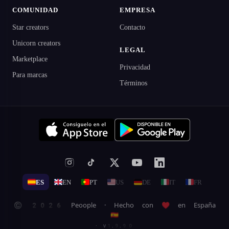
COMUNIDAD
EMPRESA
Star creators
Contacto
Unicorn creators
LEGAL
Marketplace
Privacidad
Para marcas
Términos
ES
EN
PT
US
DE
IT
FR
© 2026 Peoople · Hecho con ♥ en España
🇪🇸
· v1.9.90