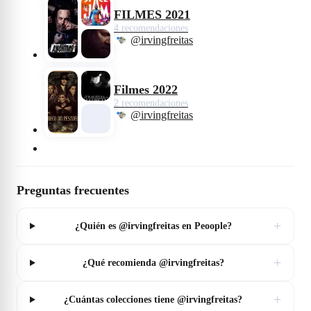
FILMES 2021
4 recomendaciones
@irvingfreitas
Filmes 2022
2 recomendaciones
@irvingfreitas
Preguntas frecuentes
+
¿Quién es @irvingfreitas en Peoople?
+
¿Qué recomienda @irvingfreitas?
+
¿Cuántas colecciones tiene @irvingfreitas?