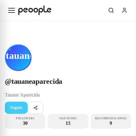
Saltar al contenido principal
Influencer
@tauaneaparecida
@
tauaneaparecida
Tauane
Aparecida
Seguir
FOLLOWERS
SIGUIENDO
RECOMENDACIONES
30
15
9