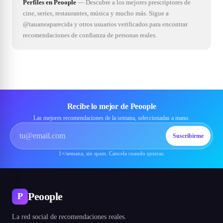
Perfiles en Peoople
—
Descubre a los mejores prescriptores de
cine, series, restaurantes, música y mucho más. Sigue a
@tauaneaparecida y otros usuarios verificados para encontrar
recomendaciones de confianza de personas reales.
Recibe lo mejor de Peoople
Las mejores recomendaciones de la semana, seleccionadas a mano.
Suscribirme
1×/semana, sin spam. Cancela cuando quieras.
Peoople
P
La red social de recomendaciones reales.