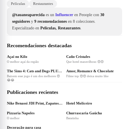
Películas
Restaurantes
@tauaneaparecida
es un
Influencer
en Peoople con
30
seguidores
y
9 recomendaciones
en 8 colecciones.
Especializado en
Películas, Restaurantes
.
Recomendaciones destacadas
❤
29
❤
10
Açai no Kilo
Caño Cristales
O melhor açaí da região
Que hotel maravilhoso 😍😍
❤
4
❤
3
The Sims 4: Cats and Dogs PLUS My First Pet Stuff
Amor, Romance & Chocolate
Baixem esse jogo é um dos melhores 😍
Filme top 😍😍 deixa muito like
😂😂
Publicaciones recientes
Nike Benassi JDI Print, Zapatos de Playa y Piscina para Hombre, Negro
Hotel Moliceiro
❤
1
❤
1
Pizzaria Napoles
Churrascaria Gaúcha
O melhor
Batatinha
❤
1
Decoração para casa