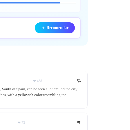
＋
Recomendar
💬
❤
468
, South of Spain, can be seen a lot around the city.
ches, with a yellowish color resembling the
💬
❤
23