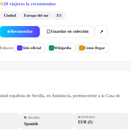
28
viajeros la recomiendan
★
Ciudad
Europa del sur
ES
↗
Recomendar
Guardar en colección
★
Enlaces:
Sitio oficial
Wikipedia
Cómo llegar
iudad española de Sevilla, en Andalucía, perteneciente a la Casa de
💵
MONEDA
🗣
IDIOMA
EUR (€)
Spanish