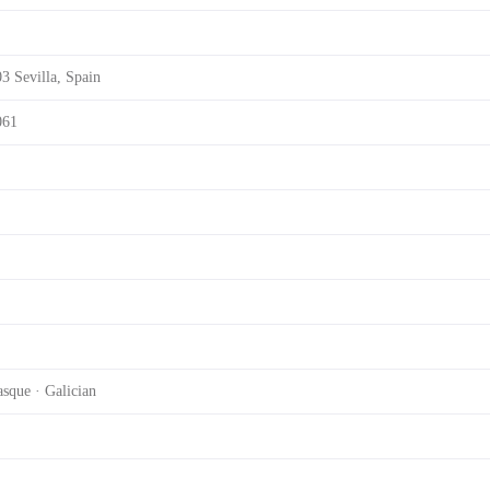
03 Sevilla, Spain
061
asque · Galician