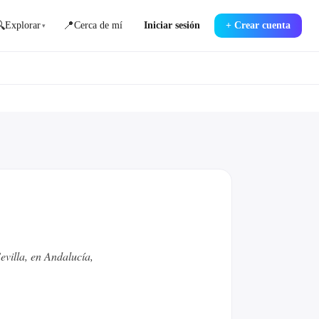

📍
Explorar
Cerca de mí
Iniciar sesión
+
Crear cuenta
▾
evilla, en Andalucía,