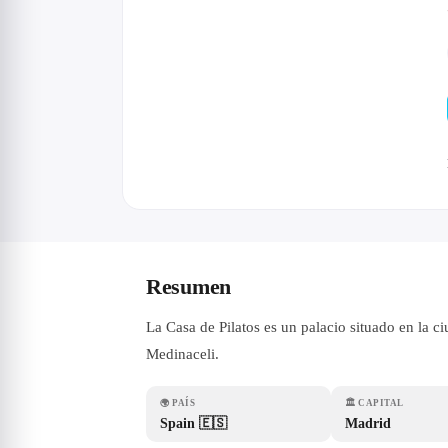
Resumen
La Casa de Pilatos es un palacio situado en la c
Medinaceli.
🌍
PAÍS
🏛
CAPITAL
Spain 🇪🇸
Madrid