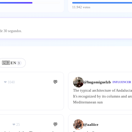
11.942 votos
 de 30 segundos.
🇬🇧 EN
3
💬
@
hugomiguelzb
❤
1040
INFLUENCER
The typical architecture of Andalucia
It's recognized by its columns and ar
Mediterranean sun
💬
@
aaliice
❤
25