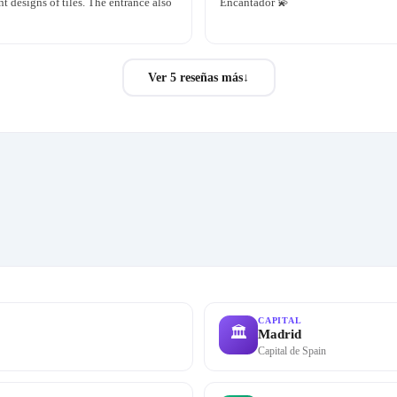
ent designs of tiles. The entrance also
Encantador 💫
Ver 5 reseñas más
↓
CAPITAL
🏛
Madrid
Capital de Spain