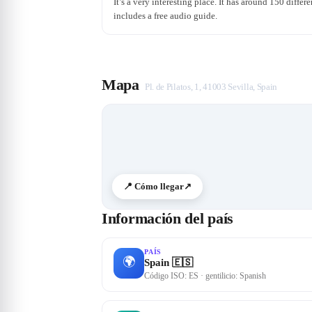
It’s a very interesting place. It has around 150 differ
includes a free audio guide.
Mapa
Pl. de Pilatos, 1, 41003 Sevilla, Spain
📍 Cómo llegar
↗
Información del país
PAÍS
🌍
Spain 🇪🇸
Código ISO: ES · gentilicio: Spanish