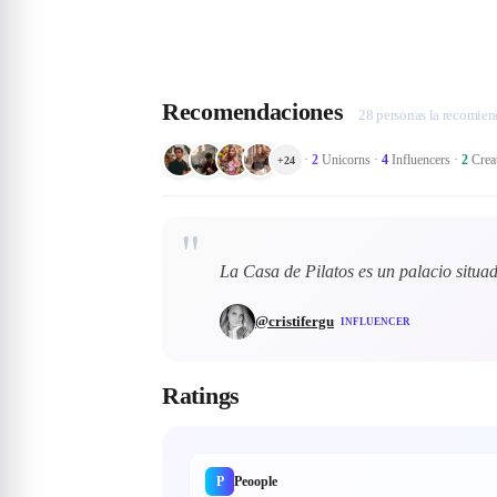
Recomendaciones
28 personas la recomie
·
2
Unicorns
·
4
Influencers
·
2
Crea
+
24
"
La Casa de Pilatos es un palacio situa
@
cristifergu
INFLUENCER
Ratings
P
Peoople