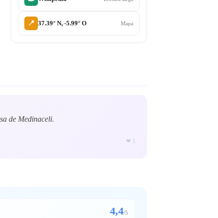
📍
37.39° N, -5.99° O
Mapa
asa de Medinaceli.
❤
1
4,4
/
5