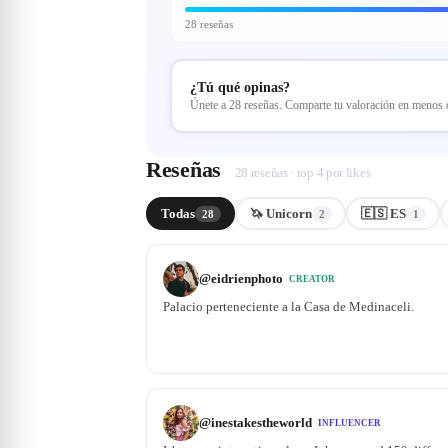
28 reseñas
¿Tú qué opinas?
Únete a 28 reseñas. Comparte tu valoración en menos
Reseñas
28 reseñas · top 4 por likes
Todas
🦄 Unicorn
🇪🇸 ES
28
2
1
@
eidrienphoto
CREATOR
Palacio perteneciente a la Casa de Medinaceli.
@
inestakestheworld
INFLUENCER