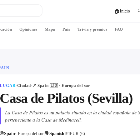
🏠

Inicio
icación
Opiniones
Mapa
País
Trivia y premios
FAQ
PAIN
LUGAR
·
Ciudad
·
📍
Spain
🇪🇸
· Europa del sur
Casa de Pilatos (Sevilla)
La Casa de Pilatos es un palacio situado en la ciudad española de S
perteneciente a la Casa de Medinaceli.
🌍
🗣
Spain
· Europa del sur
|
Spanish
|
💵
EUR (€)