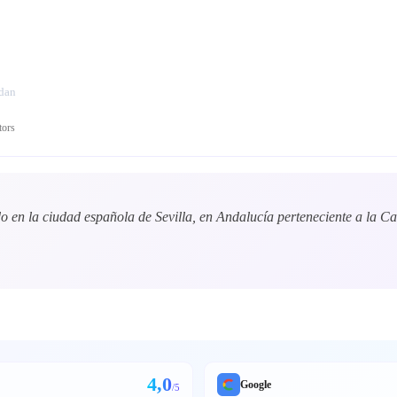
ndan
tors
do en la ciudad española de Sevilla, en Andalucía perteneciente a la C
4,0
Google
/5