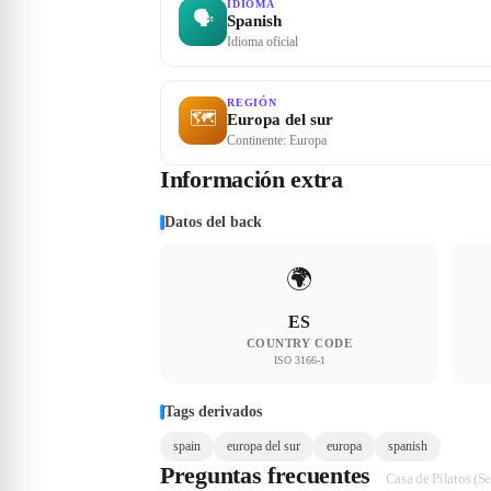
IDIOMA
🗣
Spanish
Idioma oficial
REGIÓN
🗺
Europa del sur
Continente: Europa
Información extra
Datos del back
🌍
ES
COUNTRY CODE
ISO 3166-1
Tags derivados
spain
europa del sur
europa
spanish
Preguntas frecuentes
Casa de Pilatos (Se