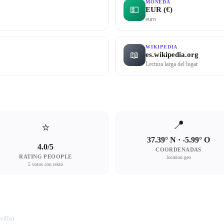
MONEDA
💵
EUR (€)
euro
WIKIPEDIA
📖
es.wikipedia.org
Lectura larga del lugar
📍
⭐
37.39° N · -5.99° O
4.0/5
COORDENADAS
RATING PEOOPLE
location.geo
5 votos con texto
villa)