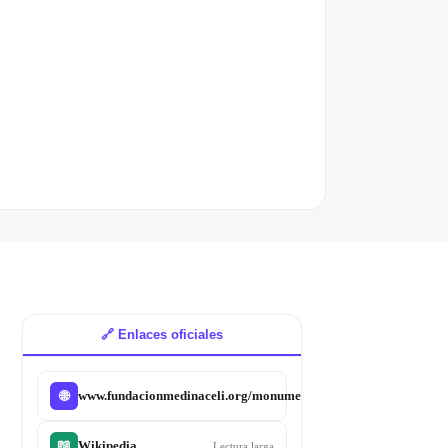
🔗 Enlaces oficiales
Sitio
www.fundacionmedinaceli.org/monumentos/pilatos
🌐
oficial
📖
Wikipedia
Lectura larga