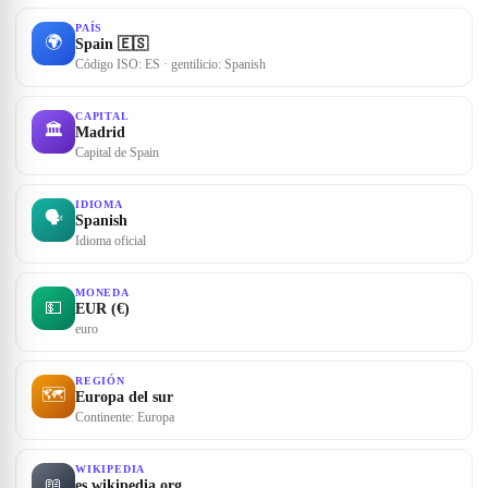
PAÍS
🌍
Spain 🇪🇸
Código ISO: ES · gentilicio: Spanish
CAPITAL
🏛
Madrid
Capital de Spain
IDIOMA
🗣
Spanish
Idioma oficial
MONEDA
💵
EUR (€)
euro
REGIÓN
🗺
Europa del sur
Continente: Europa
WIKIPEDIA
📖
es.wikipedia.org