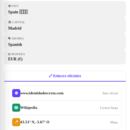
🌍
PAÍS
Spain 🇪🇸
🏛
CAPITAL
Madrid
🗣
IDIOMA
Spanish
💵
MONEDA
EUR (€)
🔗 Enlaces oficiales
www.identidadsecreta.com
🌐
Sitio oficial
📖
Wikipedia
Lectura larga
📍
43.53° N, -5.67° O
Mapa