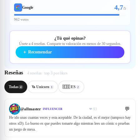
4,7
Google
/
5
962 votos
¿Tú qué opinas?
Únete a 4 reseñas. Comparte tu valoración en menos de 30 segundos.
＋
Recomendar
Reseñas
4 reseñas · top 3 por likes
Todas
🦄 Unicorn
🇪🇸 ES
4
1
2
💬
@
allmaster
❤
93
INFLUENCER
He ido unas cuantas veces y esta aceptable. De la ciudad, es el mejor (tampoco hay
otros xD). Lo bueno es que puedes tomarte algo mientras lees un cómic o pruebas
un juego de mesa.