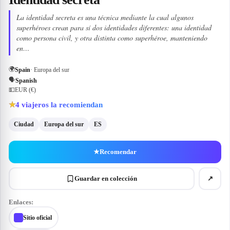
La identidad secreta es una técnica mediante la cual algunos
superhéroes crean para sí dos identidades diferentes: una identidad
como persona civil, y otra distinta como superhéroe, manteniendo
en…
🌍
Spain
· Europa del sur
🗣
Spanish
💵
EUR (€)
4
viajeros la recomiendan
★
Ciudad
Europa del sur
ES
★
Recomendar
Guardar en colección
↗
Enlaces:
Sitio oficial