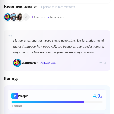
Recomendaciones
4 personas la recomiendan
·
1
Unicorns
·
2
Influencers
+
1
"
He ido unas cuantas veces y esta aceptable. De la ciudad, es el
mejor (tampoco hay otros xD). Lo bueno es que puedes tomarte
algo mientras lees un cómic o pruebas un juego de mesa.
@
allmaster
❤
93
INFLUENCER
Ratings
4,0
P
Peoople
/5
4 reseñas