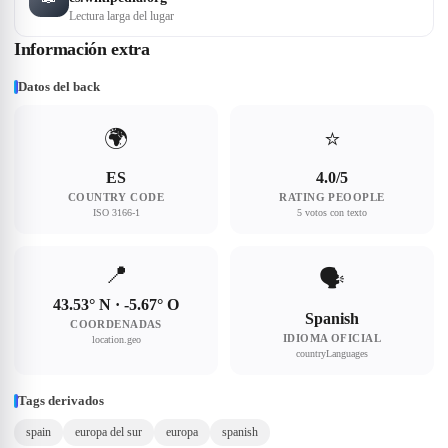
Lectura larga del lugar
Información extra
Datos del back
🌍
⭐
ES
4.0/5
COUNTRY CODE
RATING PEOOPLE
ISO 3166-1
5 votos con texto
📍
🗣
43.53° N · -5.67° O
Spanish
COORDENADAS
IDIOMA OFICIAL
location.geo
countryLanguages
Tags derivados
spain
europa del sur
europa
spanish