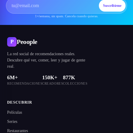
Suscribirme
1×/semana, sin spam. Cancela cuando quieras.
Peoople
P
La red social de recomendaciones reales.
Descubre qué ver, comer, leer y jugar de gente
real.
6M+
150K+
877K
RECOMENDACIONES
CREADORES
COLECCIONES
DESCUBRIR
Películas
Series
Restaurantes