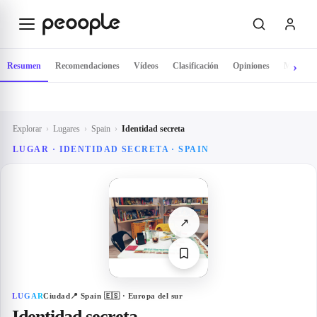
Saltar al contenido principal
Resumen
Recomendaciones
Vídeos
Clasificación
Opiniones
Mapa
Explorar
›
Lugares
›
Spain
›
Identidad secreta
LUGAR · IDENTIDAD SECRETA · SPAIN
↗
LUGAR
Ciudad
📍
Spain
🇪🇸
· Europa del sur
Identidad secreta