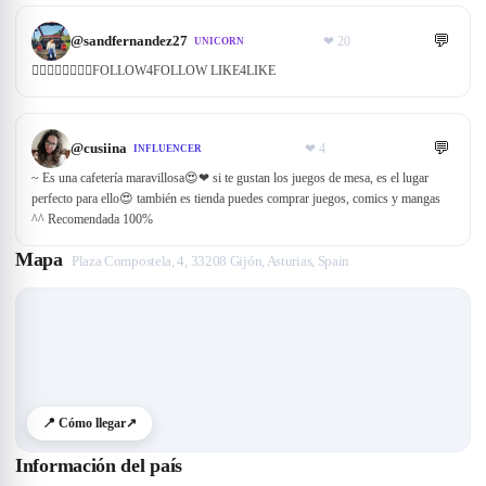
💬
@
sandfernandez27
❤
20
UNICORN
👌🏼👌🏼👌🏼👌🏼FOLLOW4FOLLOW LIKE4LIKE
💬
@
cusiina
❤
4
INFLUENCER
~ Es una cafetería maravillosa😍❤ si te gustan los juegos de mesa, es el lugar
perfecto para ello😍 también es tienda puedes comprar juegos, comics y mangas
^^ Recomendada 100%
Mapa
Plaza Compostela, 4, 33208 Gijón, Asturias, Spain
📍 Cómo llegar
↗
Información del país