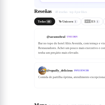
Reseñas
48 reseñas · top 4 por likes
Todas
🦄 Unicorn
🇪🇸 ES
48
1
1
@
saransobral
UNICORN
Bar no topo do hotel Altis Avenida, com terraço e vis
Restauradores. Achei um pouco mais executivo e com 
tenha um preçário mais elevado.
@
equally_delicious
INFLUENCER
Comida de partilha óptima, atendimento excepcional,
Mapa