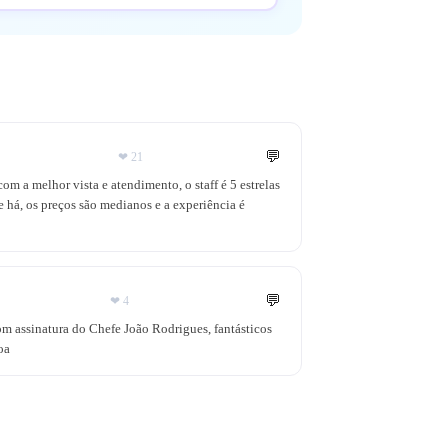
💬
❤
21
m a melhor vista e atendimento, o staff é 5 estrelas
 há, os preços são medianos e a experiência é
💬
❤
4
m assinatura do Chefe João Rodrigues, fantásticos
oa