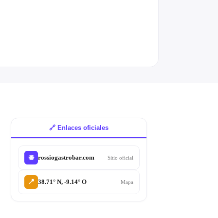
🔗 Enlaces oficiales
rossiogastrobar.com
🌐
Sitio oficial
📍
38.71° N, -9.14° O
Mapa