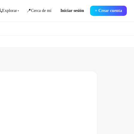

📍
Explorar
Cerca de mí
Iniciar sesión
+
Crear cuenta
▾