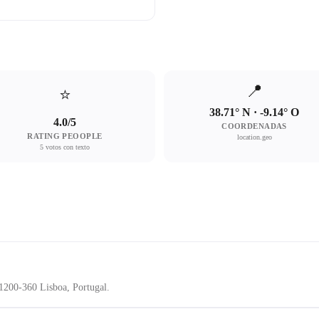
📍
⭐
38.71° N · -9.14° O
4.0/5
COORDENADAS
RATING PEOOPLE
location.geo
5 votos con texto
 1200-360 Lisboa, Portugal.