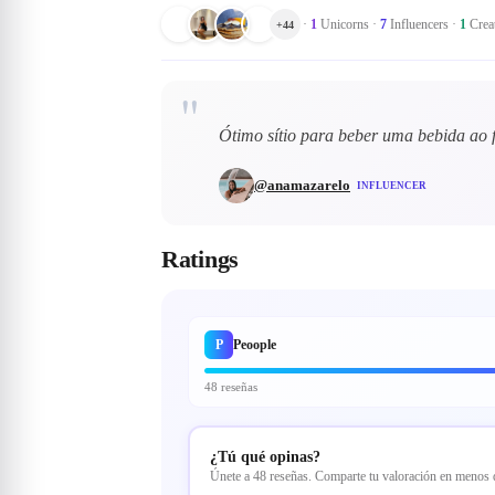
·
1
Unicorns
·
7
Influencers
·
1
Crea
+
44
"
Ótimo sítio para beber uma bebida ao f
@
anamazarelo
INFLUENCER
Ratings
P
Peoople
48 reseñas
¿Tú qué opinas?
Únete a 48 reseñas. Comparte tu valoración en menos