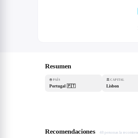
Resumen
🌍
PAÍS
🏛
CAPITAL
Portugal 🇵🇹
Lisbon
Recomendaciones
48 personas la recomie