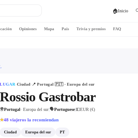
🏠

Inicio
icación
Opiniones
Mapa
País
Trivia y premios
FAQ
L
LUGAR
·
Ciudad
·
📍
Portugal
🇵🇹
· Europa del sur
Rossio Gastrobar
🌍
🗣
Portugal
· Europa del sur
|
Portuguese
|
💵
EUR (€)
48
viajeros la recomiendan
★
Ciudad
Europa del sur
PT