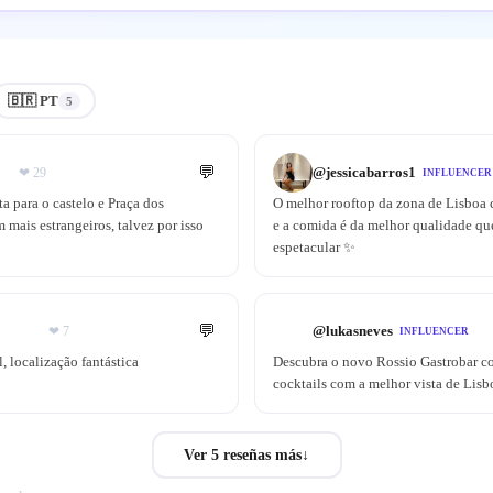
🇧🇷 PT
5
💬
@
jessicabarros1
❤
29
INFLUENCER
ta para o castelo e Praça dos
O melhor rooftop da zona de Lisboa co
mais estrangeiros, talvez por isso
e a comida é da melhor qualidade que
espetacular ✨
💬
@
lukasneves
❤
7
INFLUENCER
 localização fantástica
Descubra o novo Rossio Gastrobar co
cocktails com a melhor vista de Lisb
Ver 5 reseñas más
↓