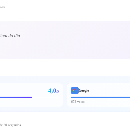
tors
inal do dia
4,0
Google
/5
673 votos
 de 30 segundos.