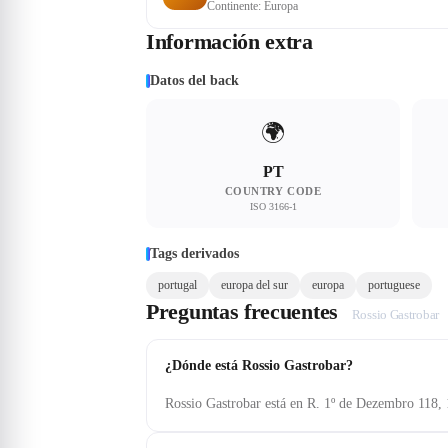
Continente: Europa
Información extra
Datos del back
🌍
PT
COUNTRY CODE
ISO 3166-1
Tags derivados
portugal
europa del sur
europa
portuguese
Preguntas frecuentes
Rossio Gastrobar
¿Dónde está Rossio Gastrobar?
Rossio Gastrobar está en R. 1º de Dezembro 118,