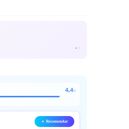
❤
3
4,4
/
5
＋
Recomendar