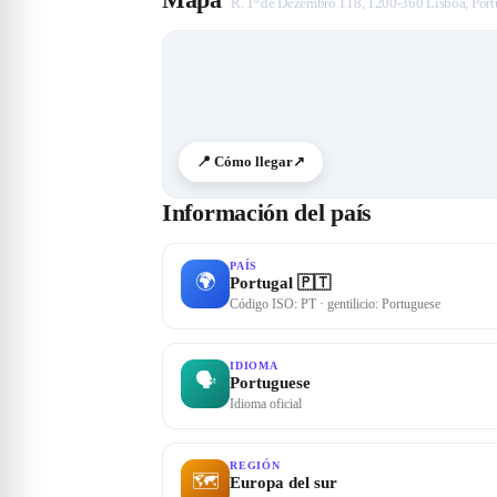
R. 1º de Dezembro 118, 1200-360 Lisboa, Port
📍 Cómo llegar
↗
Información del país
PAÍS
🌍
Portugal 🇵🇹
Código ISO: PT · gentilicio: Portuguese
IDIOMA
🗣
Portuguese
Idioma oficial
REGIÓN
🗺
Europa del sur