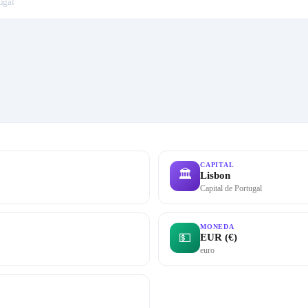
ugal
CAPITAL
🏛
Lisbon
Capital de Portugal
MONEDA
💵
EUR (€)
euro