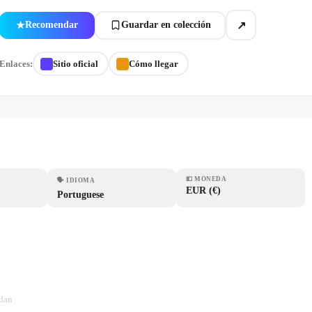
↗
Recomendar
Guardar en colección
★
Enlaces:
Sitio oficial
Cómo llegar
💵
MONEDA
🗣
IDIOMA
EUR (€)
Portuguese
ndan