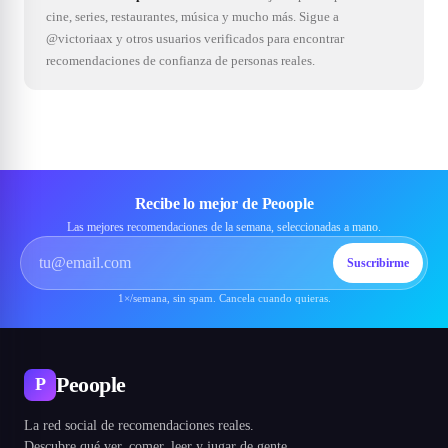
cine, series, restaurantes, música y mucho más. Sigue a
@victoriaax y otros usuarios verificados para encontrar
recomendaciones de confianza de personas reales.
Recibe lo mejor de Peoople
Las mejores recomendaciones de la semana, seleccionadas a mano.
Suscribirme
1×/semana, sin spam. Cancela cuando quieras.
Peoople
P
La red social de recomendaciones reales.
Descubre qué ver, comer, leer y jugar de gente