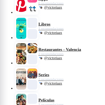
6 recomendaciones
@victoriaax
Libros
1 recomendaciones
@victoriaax
Restaurantes - Valencia
2 recomendaciones
@victoriaax
Series
2 recomendaciones
@victoriaax
Películas
1 recomendaciones