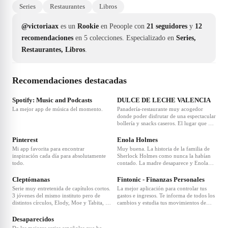
Series
Restaurantes
Libros
@victoriaax
es un
Rookie
en Peoople con
21 seguidores
y
12
recomendaciones
en 5 colecciones.
Especializado en
Series,
Restaurantes, Libros
.
Recomendaciones destacadas
❤
24
❤
16
Spotify: Music and Podcasts
DULCE DE LECHE VALENCIA
La mejor app de música del momento.
Panadería-restaurante muy acogedor
donde poder disfrutar de una espectacular
bollería y snacks caseros. El lugar que me
❤
11
❤
8
enamoró del pastel de zanahoria 🥰
Pinterest
Enola Holmes
Mi app favorita para encontrar
Muy buena. La historia de la familia de
inspiración cada día para absolutamente
Sherlock Holmes como nunca la habían
todo.
contado. La madre desaparece y Enola
❤
5
❤
3
tiene que resolver diferentes acertijos para
conseguir dar con ella.
Cleptómanas
Fintonic - Finanzas Personales
Serie muy entretenida de capítulos cortos.
La mejor aplicación para controlar tus
3 jóvenes del mismo instituto pero de
gastos e ingresos. Te informa de todos los
distintos círculos, Elody, Moe y Tabita, se
cambios y estudia tus movimientos de
❤
2
encuentran por casualidad en la misma
dinero. ¡GENIAL!
asociación de Ladrones anónimos sin
Desaparecidos
saber que se convertirían en las mejores