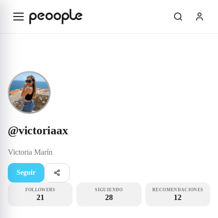
Saltar al contenido principal
Rookie
@victoriaax
@
victoriaax
Victoria
Marín
Seguir
FOLLOWERS
SIGUIENDO
RECOMENDACIONES
21
28
12