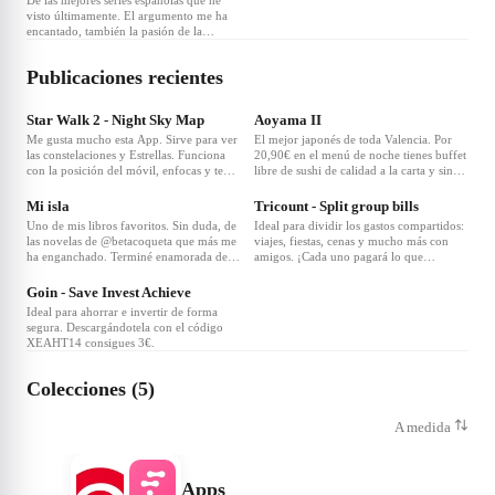
De las mejores series españolas que he
amigas.
visto últimamente. El argumento me ha
encantado, también la pasión de la
inspectora Ledesma y el comisario Abad.
Pequeños casos que terminan en cada uno
Publicaciones recientes
de los capítulos. Muy recomendable.
Star Walk 2 - Night Sky Map
Aoyama II
Me gusta mucho esta App. Sirve para ver
El mejor japonés de toda Valencia. Por
las constelaciones y Estrellas. Funciona
20,90€ en el menú de noche tienes buffet
con la posición del móvil, enfocas y te
libre de sushi de calidad a la carta y sin
❤
2
muestra los nombres. Lo único malo que
límite de platos. Además el servicio
la App que no es premium tiene
espectacular.
Mi isla
Tricount - Split group bills
demasiados anuncios :(
Uno de mis libros favoritos. Sin duda, de
Ideal para dividir los gastos compartidos:
las novelas de @betacoqueta que más me
viajes, fiestas, cenas y mucho más con
ha enganchado. Terminé enamorada de la
amigos. ¡Cada uno pagará lo que
historia de Maggie y Alejandro, y por
consume, no te preocupes por nada y
supuesto de la misteriosa isla 💙
disfruta!
Goin - Save Invest Achieve
Ideal para ahorrar e invertir de forma
segura. Descargándotela con el código
XEAHT14 consigues 3€.
Colecciones (5)
A medida
Apps