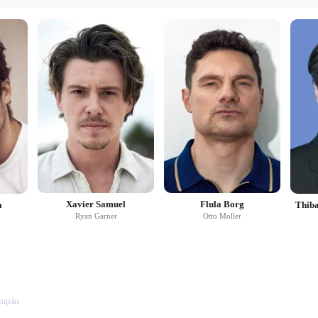
Xavier Samuel
Flula Borg
a
Thiba
Ryan Garner
Otto Moller
ampán