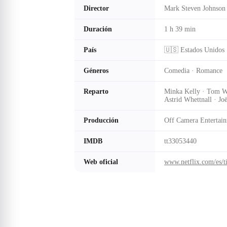
Director
Mark Steven Johnson
Duración
1 h 39 min
País
🇺🇸 Estados Unidos
Géneros
Comedia · Romance
Reparto
Minka Kelly · Tom Wo
Astrid Whettnall · Jo
Producción
Off Camera Entertai
IMDB
tt33053440
Web oficial
www.netflix.com/es/t