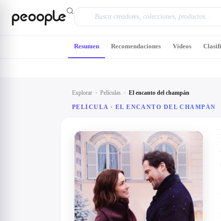
Saltar al contenido principal
Resumen
Recomendaciones
Vídeos
Clasif
Explorar
›
Películas
›
El encanto del champán
PELÍCULA ·
EL ENCANTO DEL CHAMPÁN