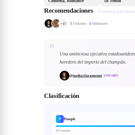
Comedia, Romance
1h 39min
Recomendaciones
19 personas la recomie
·
1
Unicorns
·
1
Influencers
+
17
"
Una ambiciosa ejecutiva estadounidens
heredero del imperio del champán.
@
nadiaclaramonte
UNICORN
Clasificación
P
Peoople
19 reseñas