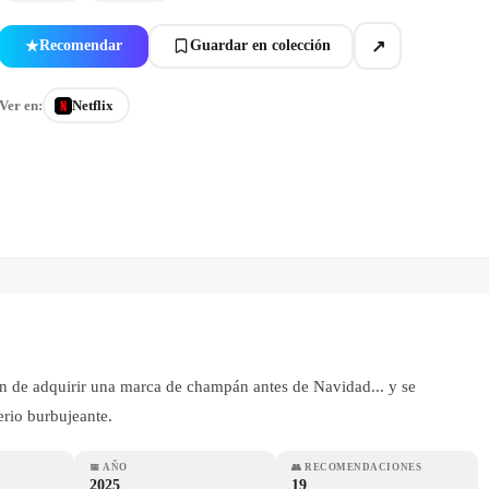
↗
Recomendar
Guardar en colección
★
Ver en:
Netflix
ión de adquirir una marca de champán antes de Navidad... y se
erio burbujeante.
📅
AÑO
👥
RECOMENDACIONES
2025
19