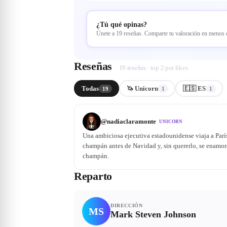
¿Tú qué opinas?
Únete a 19 reseñas. Comparte tu valoración en menos
Reseñas
19 reseñas · top 2 por likes
Todas
🦄 Unicorn
🇪🇸 ES
19
1
1
@
nadiaclaramonte
UNICORN
Una ambiciosa ejecutiva estadounidense viaja a Parí
champán antes de Navidad y, sin quererlo, se enamor
champán.
Reparto
DIRECCIÓN
MS
Mark Steven Johnson