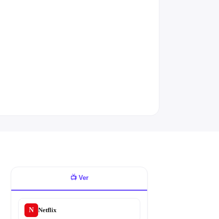
📺
Ver
N
Netflix