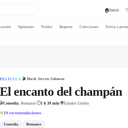
🏠

Inicio
icación
Opiniones
Tráiler
Reparto
Colecciones
Trivia y prem
🎬
Mark Steven Johnson
PELÍCULA
·
El encanto del champán
🎬
⏱
🌍
Comedia
, Romance
|
1 h 39 min
|
Estados Unidos
19
recomendaciones
★
Comedia
Romance