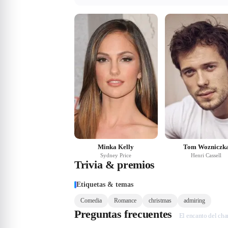
Minka Kelly
Tom Wozniczk
Sydney Price
Henri Cassell
Trivia & premios
Etiquetas & temas
Comedia
Romance
christmas
admiring
Preguntas frecuentes
El encanto del ch