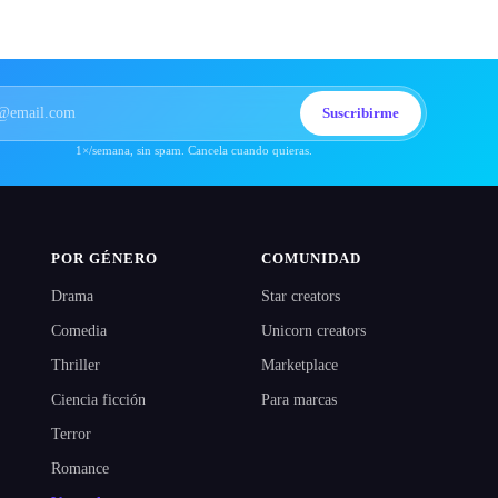
Suscribirme
1×/semana, sin spam. Cancela cuando quieras.
POR GÉNERO
COMUNIDAD
Drama
Star creators
Comedia
Unicorn creators
Thriller
Marketplace
Ciencia ficción
Para marcas
Terror
Romance