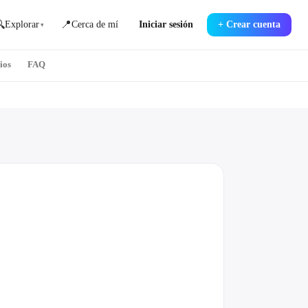

📍
Explorar
Cerca de mí
Iniciar sesión
+
Crear cuenta
▾
ios
FAQ