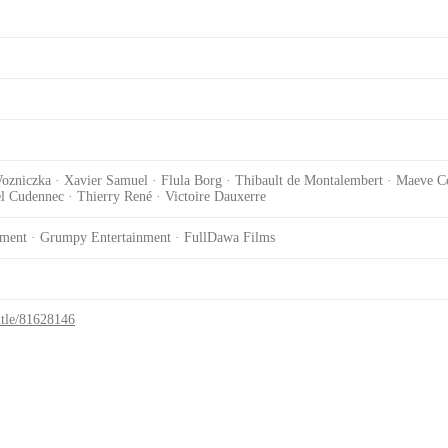
zniczka · Xavier Samuel · Flula Borg · Thibault de Montalembert · Maeve Cou
ël Cudennec · Thierry René · Victoire Dauxerre
nment · Grumpy Entertainment · FullDawa Films
itle/81628146