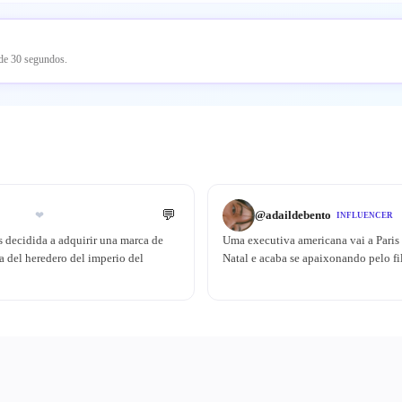
 de 30 segundos.
💬
@
adaildebento
❤
INFLUENCER
s decidida a adquirir una marca de
Uma executiva americana vai a Pari
a del heredero del imperio del
Natal e acaba se apaixonando pelo f