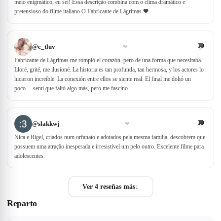
meio enigmático, eu sei! Essa descrição combina com o clima dramático e
pretensioso do filme italiano O Fabricante de Lágrimas 🖤
💬
@
c_tluv
❤
Fabricante de Lágrimas me rompió el corazón, pero de una forma que necesitaba.
Lloré, grité, me ilusioné. La historia es tan profunda, tan hermosa, y los actores lo
hicieron increíble. La conexión entre ellos se siente real. El final me dolió un
poco… sentí que faltó algo más, pero me fascino.
💬
@
slakkwj
❤
Nica e Rigel, criados num orfanato e adotados pela mesma família, descobrem que
possuem uma atração inesperada e irresistível um pelo outro. Excelente filme para
adolescentes.
Ver 4 reseñas más
↓
Reparto