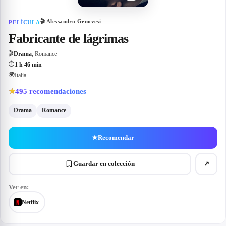
🎬
Alessandro Genovesi
PELÍCULA
Fabricante de lágrimas
🎬
Drama
, Romance
⏱
1 h 46 min
🌍
Italia
495
recomendaciones
★
Drama
Romance
★
Recomendar
Guardar en colección
↗
Ver en:
Netflix