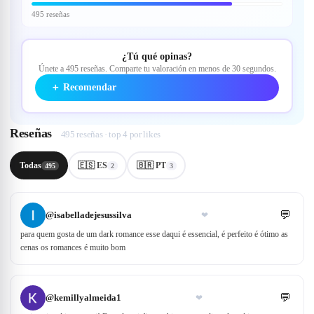
495 reseñas
¿Tú qué opinas?
Únete a 495 reseñas. Comparte tu valoración en menos de 30 segundos.
＋
Recomendar
Reseñas
495 reseñas · top 4 por likes
Todas
🇪🇸 ES
🇧🇷 PT
495
2
3
💬
@
isabelladejesussilva
❤
para quem gosta de um dark romance esse daqui é essencial, é perfeito é ótimo as
cenas os romances é muito bom
💬
@
kemillyalmeida1
❤