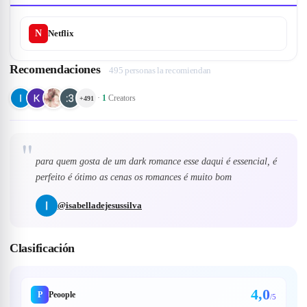
N
Netflix
Recomendaciones
495 personas la recomiendan
·
1
Creators
+
491
"
para quem gosta de um dark romance esse daqui é essencial, é
perfeito é ótimo as cenas os romances é muito bom
@
isabelladejesussilva
Clasificación
4,0
P
Peoople
/5