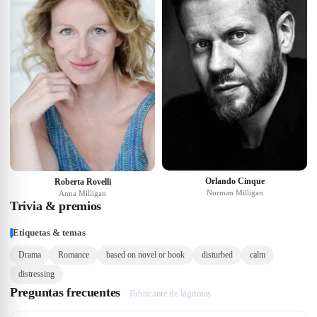
Orlando Cinque
Roberta Rovelli
Norman Milligan
Anna Milligan
Trivia & premios
Etiquetas & temas
Drama
Romance
based on novel or book
disturbed
calm
distressing
Preguntas frecuentes
Fabricante de lágrimas