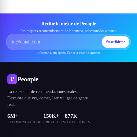
Recibe lo mejor de Peoople
Las mejores recomendaciones de la semana, seleccionadas a mano.
Suscribirme
1×/semana, sin spam. Cancela cuando quieras.
Peoople
P
La red social de recomendaciones reales.
Descubre qué ver, comer, leer y jugar de gente
real.
6M+
150K+
877K
RECOMENDACIONES
CREADORES
COLECCIONES