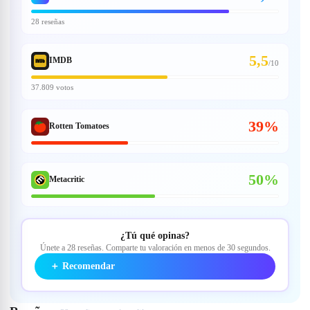
28 reseñas
5,5
IMDB
/
10
37.809 votos
39%
Rotten Tomatoes
50%
Metacritic
¿Tú qué opinas?
Únete a 28 reseñas. Comparte tu valoración en menos de 30 segundos.
＋
Recomendar