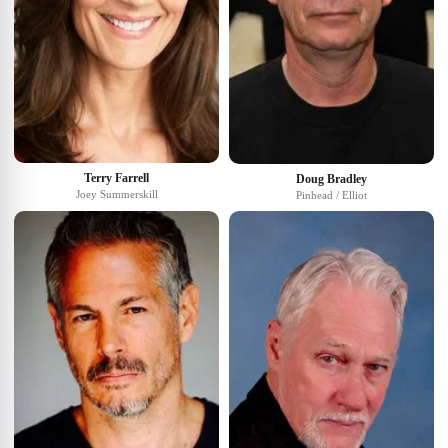
Terry Farrell
Doug Bradley
Joey Summerskill
Pinhead / Elliot