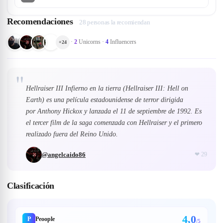
Recomendaciones
28 personas la recomiendan
·
2
Unicorns
·
4
Influencers
+
24
"
Hellraiser III Infierno en la tierra (Hellraiser III: Hell on
Earth) es una película estadounidense de terror dirigida
por Anthony Hickox y lanzada el 11 de septiembre de 1992. Es
el tercer film de la saga comenzada con Hellraiser y el primero
realizado fuera del Reino Unido.
@
angelcaido86
❤
29
Clasificación
4,0
P
Peoople
/5