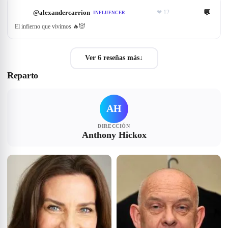
💬
@
alexandercarrion
❤
12
INFLUENCER
El infierno que vivimos 🔥😈
Ver 6 reseñas más
↓
Reparto
AH
DIRECCIÓN
Anthony Hickox