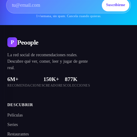
Suscribirme
1×/semana, sin spam. Cancela cuando quieras.
Peoople
P
La red social de recomendaciones reales.
Descubre qué ver, comer, leer y jugar de gente
real.
6M+
150K+
877K
RECOMENDACIONES
CREADORES
COLECCIONES
DESCUBRIR
Películas
Series
Restaurantes