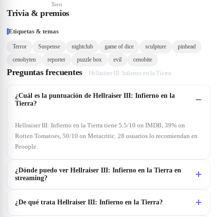
Terri
Trivia & premios
Etiquetas & temas
Terror
Suspense
nightclub
game of dice
sculpture
pinhead
cenobyten
reporter
puzzle box
evil
cenobite
Preguntas frecuentes
Hellraiser III: Infierno en la Tierra
¿Cuál es la puntuación de Hellraiser III: Infierno en la
Tierra?
Hellraiser III: Infierno en la Tierra tiene 5.5/10 on IMDB, 39% on
Rotten Tomatoes, 50/10 on Metacritic. 28 usuarios lo recomiendan en
Peoople.
¿Dónde puedo ver Hellraiser III: Infierno en la Tierra en
streaming?
¿De qué trata Hellraiser III: Infierno en la Tierra?