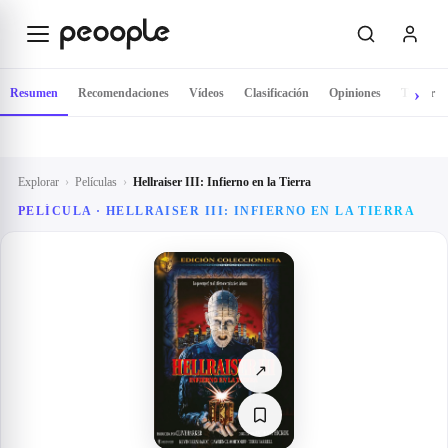
Saltar al contenido principal
Resumen
Recomendaciones
Vídeos
Clasificación
Opiniones
Tráiler
Explorar
›
Películas
›
Hellraiser III: Infierno en la Tierra
PELÍCULA ·
HELLRAISER III: INFIERNO EN LA TIERRA
↗