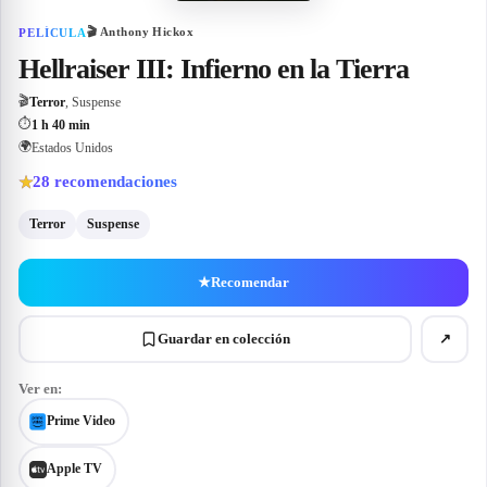
🎬
Anthony Hickox
PELÍCULA
Hellraiser III: Infierno en la Tierra
🎬
Terror
, Suspense
⏱
1 h 40 min
🌍
Estados Unidos
28
recomendaciones
★
Terror
Suspense
★
Recomendar
Guardar en colección
↗
Ver en:
Prime Video
Apple TV