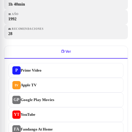
1h 40min
📅
AÑO
1992
👥
RECOMENDACIONES
28
📺
Ver
P
Prime Video
tv
Apple TV
GP
Google Play Movies
YT
YouTube
FA
Fandango At Home