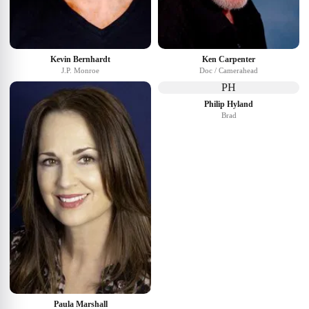
Kevin Bernhardt
Ken Carpenter
J.P. Monroe
Doc / Camerahead
PH
Philip Hyland
Brad
Paula Marshall