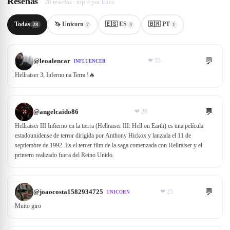
Reseñas
28 reseñas · top 4 por likes
Todas
🦄 Unicorn
🇪🇸 ES
🇧🇷 PT
28
2
3
1
💬
@
leoalencar
❤
55
INFLUENCER
Hellraiser 3, Inferno na Terra !🔥
💬
@
angelcaido86
❤
29
Hellraiser III Infierno en la tierra (Hellraiser III: Hell on Earth) es una película
estadounidense de terror dirigida por Anthony Hickox y lanzada el 11 de
septiembre de 1992. Es el tercer film de la saga comenzada con Hellraiser y el
primero realizado fuera del Reino Unido.
💬
@
joaocosta1582934725
❤
25
UNICORN
Muito giro