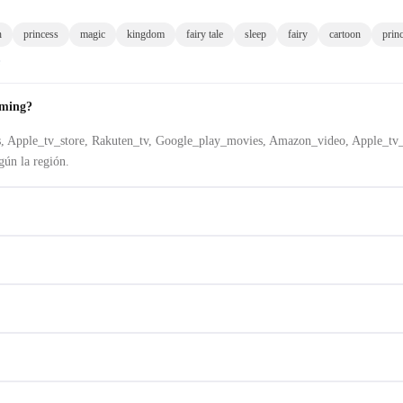
h
princess
magic
kingdom
fairy tale
sleep
fairy
cartoon
prin
e
aming?
us, Apple_tv_store, Rakuten_tv, Google_play_movies, Amazon_video, Apple_tv
gún la región.