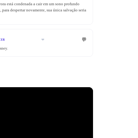
rora está condenada a cair em um sono profundo
 para despertar novamente, sua única salvação seria
💬
❤
CER
sney.