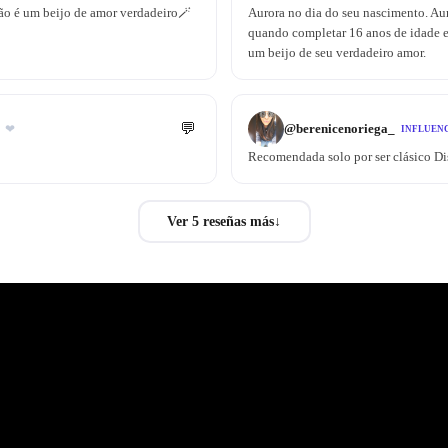
ão é um beijo de amor verdadeiro🪄
Aurora no dia do seu nascimento. Au
quando completar 16 anos de idade e,
um beijo de seu verdadeiro amor.
💬
@
berenicenoriega_
❤
INFLUEN
Recomendada solo por ser clásico Di
Ver 5 reseñas más
↓