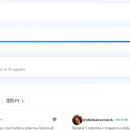
nos de 30 segundos.
🇧🇷 PT
2
💬
@
sthefanewerneck
❤
5
CREATOR
o cruel sobre a princesa Aurora ah
Sinopse:Ciumenta e vingativa a fada 