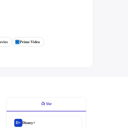
ovies
Prime Video
📺
Ver
D+
Disney+