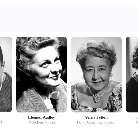
Eleanor Audley
Verna Felton
e)
Maleficent (voice)
Flora / Queen Leah (voice)
M