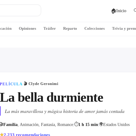
🏠

Inicio
icación
Opiniones
Tráiler
Reparto
Colecciones
Trivia y prem
🎬
Clyde Geronimi
PELÍCULA
·
La bella durmiente
La más maravillosa y mágica historia de amor jamás contada
🎬
⏱
🌍
Familia
, Animación, Fantasía, Romance
|
1 h 15 min
|
Estados Unidos
2.233
recomendaciones
★