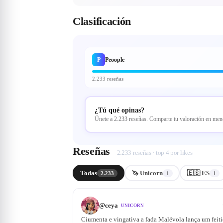
Clasificación
P
Peoople
2.233 reseñas
¿Tú qué opinas?
Únete a 2.233 reseñas. Comparte tu valoración en me
Reseñas
2.233 reseñas · top 4 por likes
Todas
🦄 Unicorn
🇪🇸 ES
2.233
1
1
@
ceya
UNICORN
Ciumenta e vingativa a fada Malévola lança um feitiç