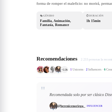
forma de romper el maleficio: no morirá, perman
🎭
GÉNERO
⏱
DURACIÓN
Familia, Animación,
1h 15min
Fantasía, Romance
Recomendaciones
2.233 personas la reco
·
1
Unicorns
·
2
Influencers
·
6
Crea
+
2.2k
"
Recomendada solo por ser clásico Disn
@
berenicenoriega_
INFLUENCER