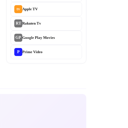
tv
Apple TV
RT
Rakuten Tv
GP
Google Play Movies
P
Prime Video