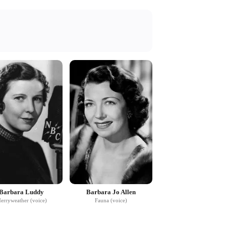
Barbara Luddy
Barbara Jo Allen
erryweather (voice)
Fauna (voice)