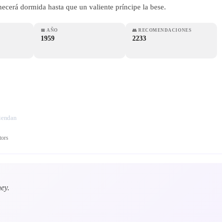
ecerá dormida hasta que un valiente príncipe la bese.
📅
AÑO
👥
RECOMENDACIONES
1959
2233
miendan
tors
ey.