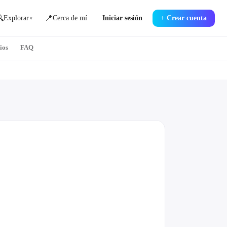

📍
Explorar
Cerca de mí
Iniciar sesión
+
Crear cuenta
▾
ios
FAQ