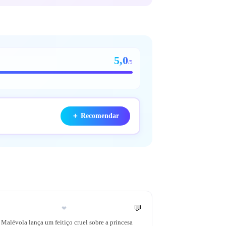
5,0
/5
＋
Recomendar
💬
❤
Malévola lança um feitiço cruel sobre a princesa