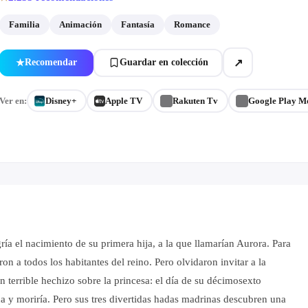
Familia
Animación
Fantasía
Romance
↗
Recomendar
Guardar en colección
★
Ver en:
Disney+
Apple TV
Rakuten Tv
Google Play M
ía el nacimiento de su primera hija, a la que llamarían Aurora. Para
ron a todos los habitantes del reino. Pero olvidaron invitar a la
 terrible hechizo sobre la princesa: el día de su décimosexto
a y moriría. Pero sus tres divertidas hadas madrinas descubren una