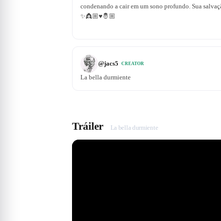
condenando a cair em um sono profundo. Sua salvaç
✨👸🏼♥️🤴🏼
@
jacs5
CREATOR
La bella durmiente
Tráiler
La bella durmiente