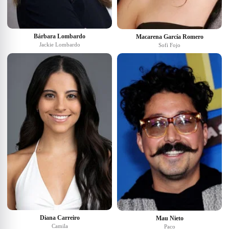
Bárbara Lombardo
Macarena García Romero
Jackie Lombardo
Sofi Fojo
Diana Carreiro
Mau Nieto
Camila
Paco