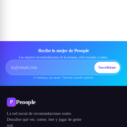
Recibe lo mejor de Peoople
Las mejores recomendaciones de la semana, seleccionadas a mano.
Suscribirme
1×/semana, sin spam. Cancela cuando quieras.
Peoople
P
La red social de recomendaciones reales.
Descubre qué ver, comer, leer y jugar de gente
real.