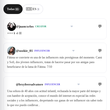
Todas
🇪🇸 ES
15
3
💬
@
juancxrlos
❤
CREATOR
⭐️⭐️⭐️📱👍🏼
💬
@
sookie_01
❤
INFLUENCER
Fátima se convierte en una de las influencers más prestigiosas del momento. Cami
y Sofi, dos jóvenes influencers, tratan de hacerse pasar por sus amigas para
beneficiarse de la fama de Fátima. 7/10
💬
@
lexyfeersalvatore
❤
INFLUENCER
Una señora de 40 años con actitud infantil, rechazada la mayor parte del tiempo y
con hambre de aceptación, conoce el mundo del internet en especial las redes
sociales y a los influencers, despertando sus ganas de ser influencer sin saber todo
lo que eso puedo conllevar...