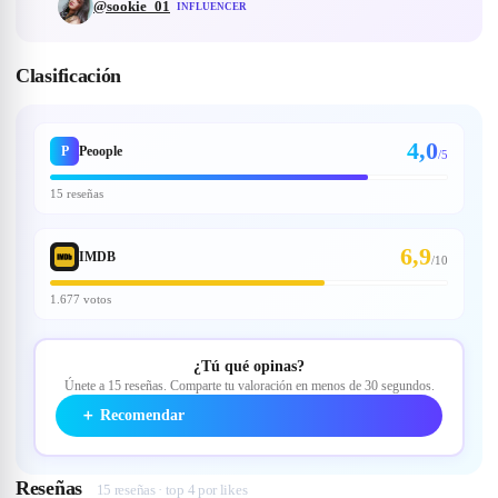
@
sookie_01
INFLUENCER
Clasificación
4,0
P
Peoople
/5
15 reseñas
6,9
IMDB
/
10
1.677 votos
¿Tú qué opinas?
Únete a 15 reseñas. Comparte tu valoración en menos de 30 segundos.
＋
Recomendar
Reseñas
15 reseñas · top 4 por likes