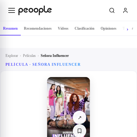
Saltar al contenido principal
Resumen
Recomendaciones
Vídeos
Clasificación
Opiniones
Tráiler
Explorar
›
Películas
›
Señora Influencer
PELÍCULA ·
SEÑORA INFLUENCER
↗