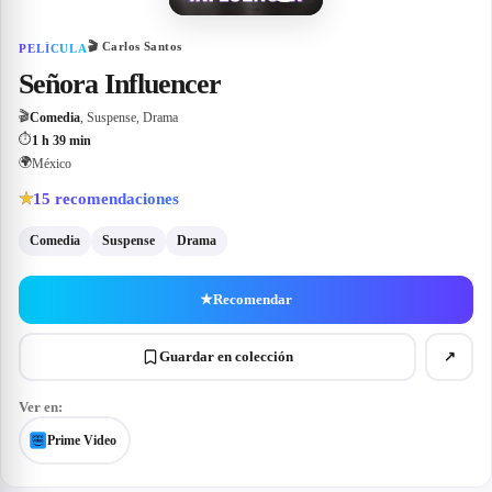
🎬
Carlos Santos
PELÍCULA
Señora Influencer
🎬
Comedia
, Suspense, Drama
⏱
1 h 39 min
🌍
México
15
recomendaciones
★
Comedia
Suspense
Drama
★
Recomendar
Guardar en colección
↗
Ver en:
Prime Video