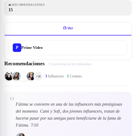
👥
RECOMENDACIONES
15
📺
Ver
P
Prime Video
Recomendaciones
15 personas la recomiendan
·
3
Influencers
·
1
Creators
+
11
"
Fátima se convierte en una de las influencers más prestigiosas
del momento. Cami y Sofi, dos jóvenes influencers, tratan de
hacerse pasar por sus amigas para beneficiarse de la fama de
Fátima. 7/10