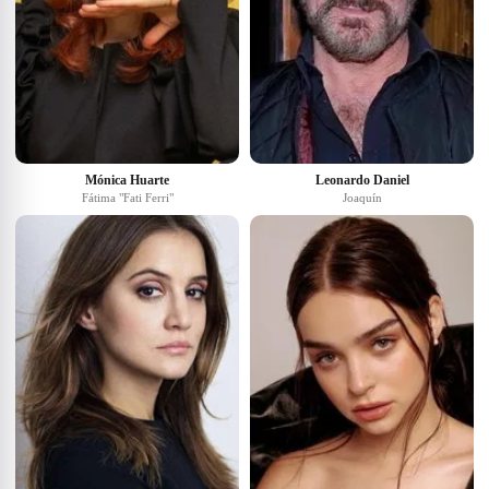
Mónica Huarte
Leonardo Daniel
Fátima "Fati Ferri"
Joaquín