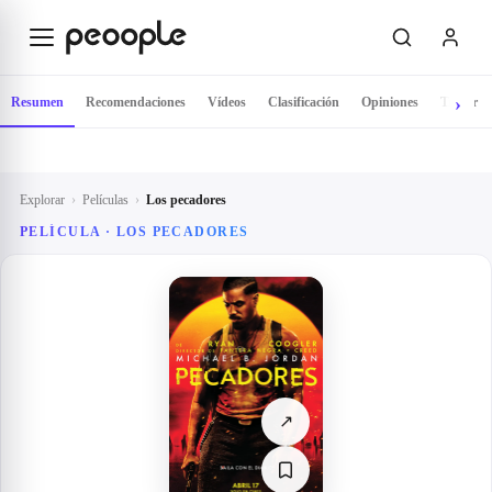
Saltar al contenido principal
Resumen
Recomendaciones
Vídeos
Clasificación
Opiniones
Tráiler
Explorar
›
Películas
›
Los pecadores
PELÍCULA ·
LOS PECADORES
↗