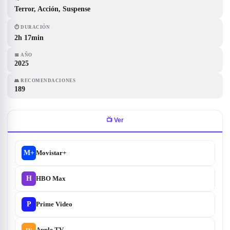
Terror, Acción, Suspense
⏱
DURACIÓN
2h 17min
📅
AÑO
2025
👥
RECOMENDACIONES
189
📺
Ver
M+
Movistar+
H
HBO Max
P
Prime Video
tv
Apple TV