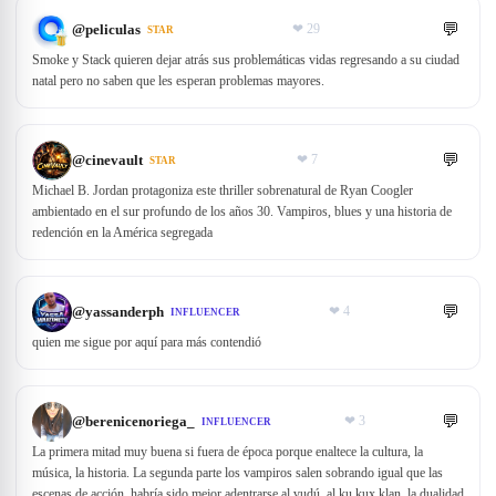
💬
@
peliculas
❤
29
STAR
Smoke y Stack quieren dejar atrás sus problemáticas vidas regresando a su ciudad
natal pero no saben que les esperan problemas mayores.
💬
@
cinevault
❤
7
STAR
Michael B. Jordan protagoniza este thriller sobrenatural de Ryan Coogler
ambientado en el sur profundo de los años 30. Vampiros, blues y una historia de
redención en la América segregada
💬
@
yassanderph
❤
4
INFLUENCER
quien me sigue por aquí para más contendió
💬
@
berenicenoriega_
❤
3
INFLUENCER
La primera mitad muy buena si fuera de época porque enaltece la cultura, la
música, la historia. La segunda parte los vampiros salen sobrando igual que las
escenas de acción, habría sido mejor adentrarse al vudú, al ku kux klan, la dualidad