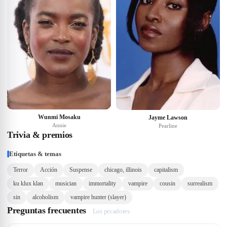
Wunmi Mosaku
Jayme Lawson
Annie
Pearline
Trivia & premios
Etiquetas & temas
Terror
Acción
Suspense
chicago, illinois
capitalism
ku klux klan
musician
immortality
vampire
cousin
surrealism
sin
alcoholism
vampire hunter (slayer)
Preguntas frecuentes
Los pecadores