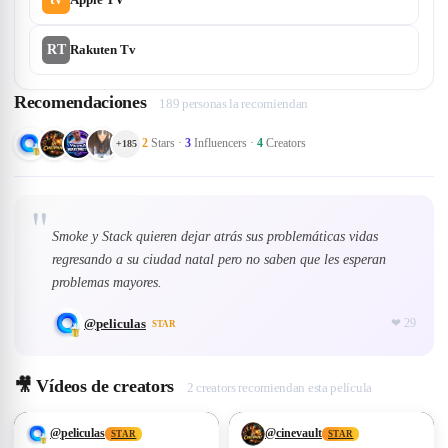
RT
Rakuten Tv
Recomendaciones
189 personas la recomiendan
2
Stars
·
3
Influencers
·
4
Creators
+
185
"
Smoke y Stack quieren dejar atrás sus problemáticas vidas
regresando a su ciudad natal pero no saben que les esperan
problemas mayores.
@
peliculas
❤
29
STAR
🎥
Vídeos de creators
2 creators recomiendan esta película
❤
29
❤
7
@
peliculas
@
cinevault
STAR
STAR