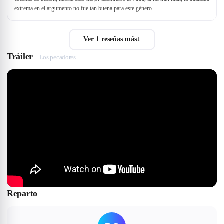
extrema en el argumento no fue tan buena para este género.
Ver 1 reseñas más
↓
Tráiler
Los pecadores
Reparto