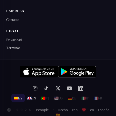
EMPRESA
Contacto
LEGAL
Privacidad
Términos
ES
EN
PT
US
DE
IT
FR
© 2026 Peoople · Hecho con ♥ en España
🇪🇸