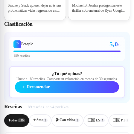
Smoke y Stack quieren dejar atrás sus
Michael B. Jordan protagoniza este
problemáticas vidas regresando a su
thriller sobrenatural de Ryan Coogler
ciudad natal pero no saben que les
ambientado en el sur profundo de los
esperan problemas mayores.
años 30. Vampiros, blues y una
Clasificación
historia de redención en la América
segregada
5,0
P
Peoople
/5
189 reseñas
¿Tú qué opinas?
Únete a 189 reseñas. Comparte tu valoración en menos de 30 segundos.
＋
Recomendar
Reseñas
189 reseñas · top 4 por likes
⭐ Star
🎬
Con vídeo
Todas
🇪🇸 ES
🇧🇷 PT
189
2
2
5
1