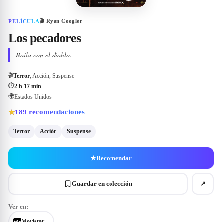
🎬
Ryan Coogler
PELÍCULA
Los pecadores
Baila con el diablo.
🎬
Terror
, Acción, Suspense
⏱
2 h 17 min
🌍
Estados Unidos
189
recomendaciones
★
Terror
Acción
Suspense
★
Recomendar
Guardar en colección
↗
Ver en:
Movistar+