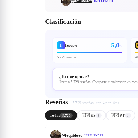
@
loquidooo
INFLUENCER
Clasificación
5,0
P
Peoople
/5
5.729 reseñas
4
¿Tú qué opinas?
Únete a 5.729 reseñas. Comparte tu valoración en me
Reseñas
5.729 reseñas · top 4 por likes
Todas
🇪🇸 ES
🇧🇷 PT
5.729
3
1
@
loquidooo
INFLUENCER