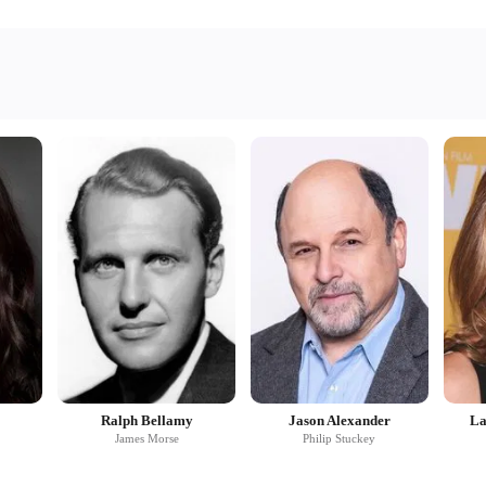
Ralph Bellamy
Jason Alexander
La
James Morse
Philip Stuckey