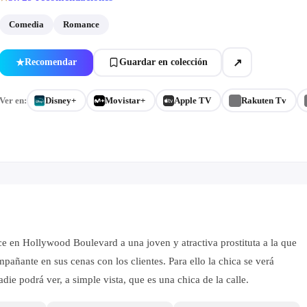
Comedia
Romance
↗
Recomendar
Guardar en colección
★
Ver en:
Disney+
Movistar+
Apple TV
Rakuten Tv
 en Hollywood Boulevard a una joven y atractiva prostituta a la que
añante en sus cenas con los clientes. Para ello la chica se verá
ie podrá ver, a simple vista, que es una chica de la calle.