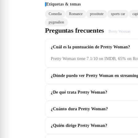
Etiquetas & temas
Comedia
Romance
prostitute
sports car
cap
pygmalion
Preguntas frecuentes
Pretty Woman
¿Cuál es la puntuación de Pretty Woman?
Pretty Woman tiene 7.1/10 on IMDB, 65% on Rott
¿Dónde puedo ver Pretty Woman en streamin
¿De qué trata Pretty Woman?
¿Cuánto dura Pretty Woman?
¿Quién dirige Pretty Woman?