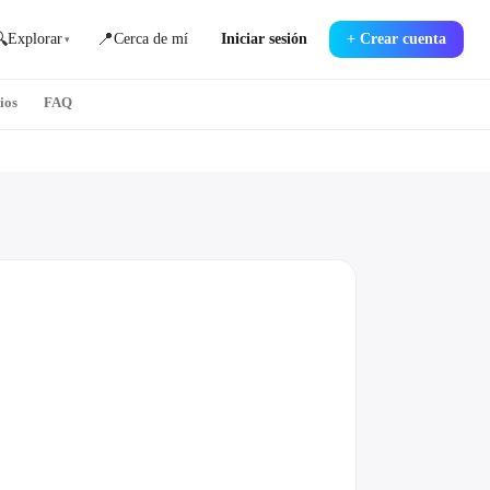

📍
Explorar
Cerca de mí
Iniciar sesión
+
Crear cuenta
▾
ios
FAQ