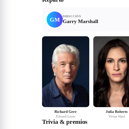
DIRECCIÓN
GM
Garry Marshall
Richard Gere
Julia Roberts
Edward Lewis
Vivian Ward
Trivia & premios