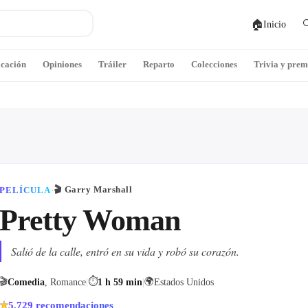
🏠

Inicio
icación
Opiniones
Tráiler
Reparto
Colecciones
Trivia y prem
🎬
Garry Marshall
PELÍCULA
·
Pretty Woman
Salió de la calle, entró en su vida y robó su corazón.
🎬
⏱
🌍
Comedia
, Romance
|
1 h 59 min
|
Estados Unidos
5.729
recomendaciones
★