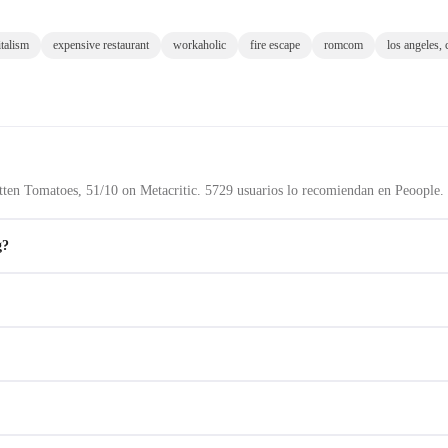
italism
expensive restaurant
workaholic
fire escape
romcom
los angeles, 
en Tomatoes, 51/10 on Metacritic. 5729 usuarios lo recomiendan en Peoople.
g?