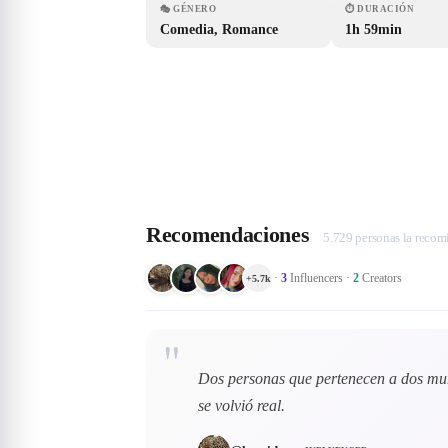
🎭
GÉNERO
⏱
DURACIÓN
Comedia, Romance
1h 59min
Recomendaciones
5.729 personas la reco
·
3
Influencers
·
2
Creators
+
5.7k
"
Dos personas que pertenecen a dos mundo
se volvió real.