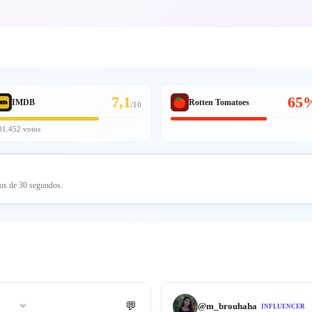
7,1
65
IMDB
Rotten Tomatoes
/
10
01.452 votos
nos de 30 segundos.
💬
@
m_brouhaha
❤
INFLUENCER