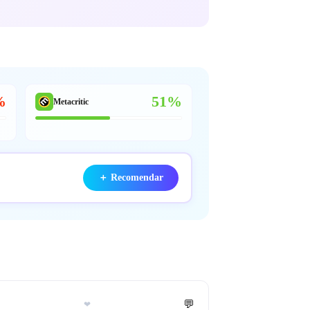
%
51%
Metacritic
＋
Recomendar
💬
❤