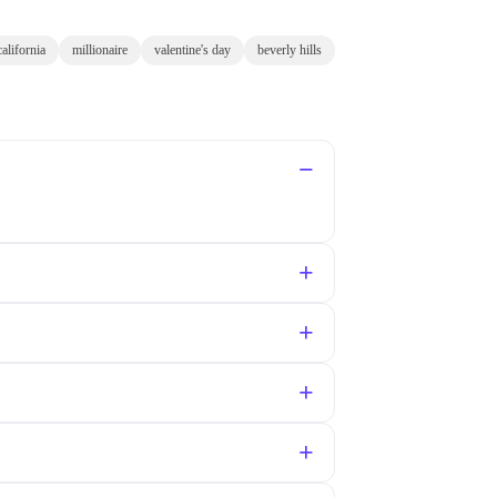
california
millionaire
valentine's day
beverly hills