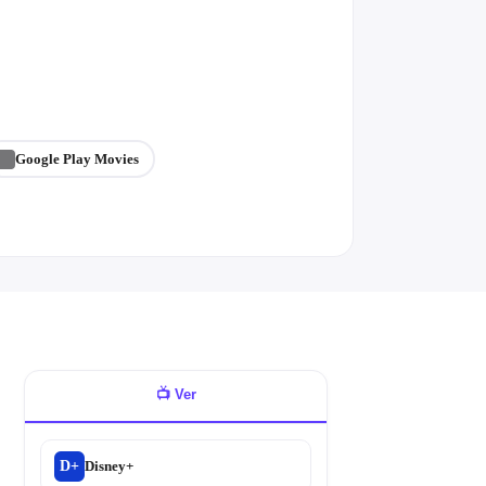
Google Play Movies
📺
Ver
D+
Disney+