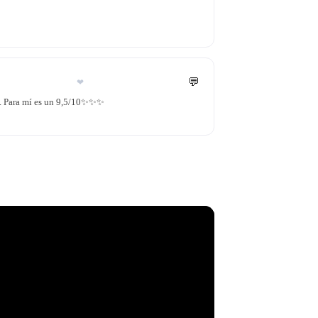
💬
❤
s. Para mí es un 9,5/10✨✨✨