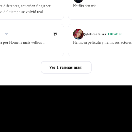
 diferentes, acuerdan fingir ser
Netflix ⭐️⭐️⭐️⭐️
so del tiempo se volvió real.
💬
@
feliciafelizz
❤
CREATOR
a por Homens mais velhos ..
Hermosa película y hermosos actore
Ver 1 reseñas más
↓