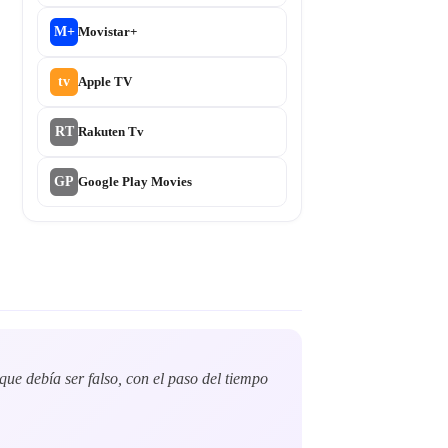
M+
Movistar+
tv
Apple TV
RT
Rakuten Tv
GP
Google Play Movies
ue debía ser falso, con el paso del tiempo