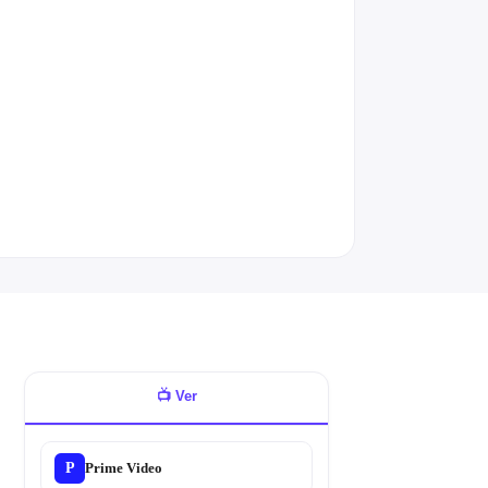
📺
Ver
P
Prime Video