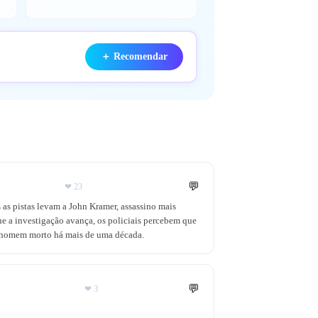
＋
Recomendar
💬
❤
23
 as pistas levam a John Kramer, assassino mais
 a investigação avança, os policiais percebem que
 homem morto há mais de uma década.
💬
❤
3