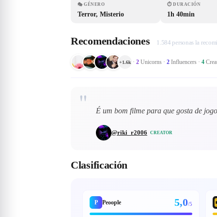
🎭
GÉNERO
⏱
DURACIÓN
Terror, Misterio
1h 40min
Recomendaciones
1.584 personas la reco
·
2
Unicorns
·
2
Influencers
·
4
Crea
+
1.6k
"
É um bom filme para que gosta de jogo
@
riki_r2006
CREATOR
Clasificación
5,0
P
Peoople
/5