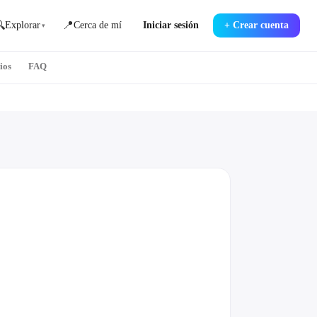

📍
Explorar
Cerca de mí
Iniciar sesión
+
Crear cuenta
▾
ios
FAQ