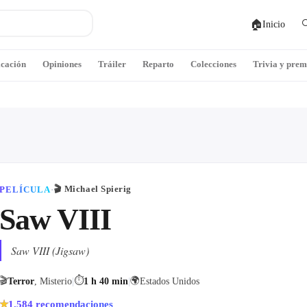
🏠

Inicio
icación
Opiniones
Tráiler
Reparto
Colecciones
Trivia y prem
🎬
Michael Spierig
PELÍCULA
·
Saw VIII
Saw VIII (Jigsaw)
🎬
⏱
🌍
Terror
, Misterio
|
1 h 40 min
|
Estados Unidos
1.584
recomendaciones
★