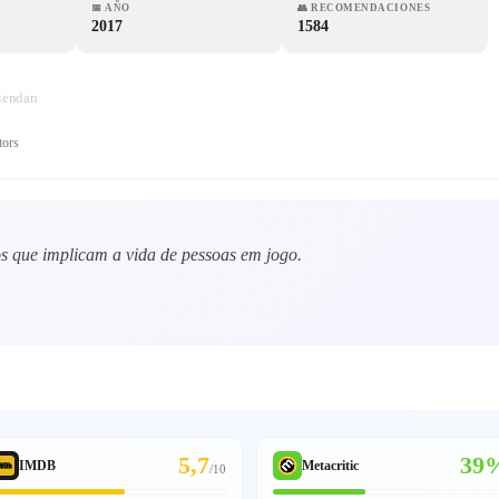
📅
AÑO
👥
RECOMENDACIONES
2017
1584
miendan
tors
s que implicam a vida de pessoas em jogo.
5,7
39
IMDB
Metacritic
/
10