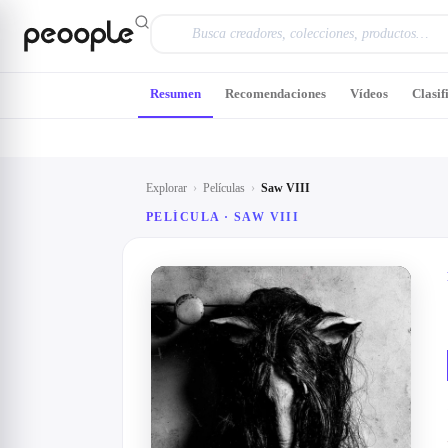
Saltar al contenido principal
Resumen
Recomendaciones
Vídeos
Clasif
Explorar
›
Películas
›
Saw VIII
PELÍCULA ·
SAW VIII