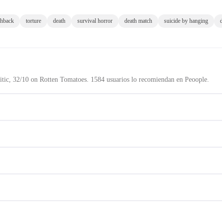
shback
torture
death
survival horror
death match
suicide by hanging
tic, 32/10 on Rotten Tomatoes. 1584 usuarios lo recomiendan en Peoople.