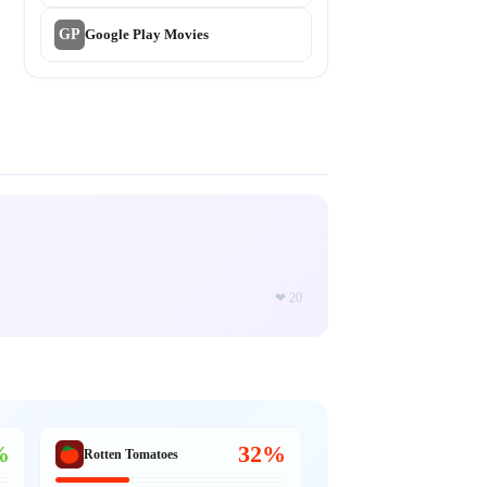
GP
Google Play Movies
❤
20
%
32%
Rotten Tomatoes