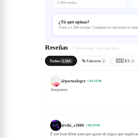
1.584 reseñas
¿Tú qué opinas?
Únete a 1.584 reseñas. Comparte tu valoración en me
Reseñas
1.584 reseñas · top 4 por likes
Todas
🦄 Unicorn
🇪🇸 ES
1.584
2
2
@
portoalegre
CREATOR
Arrepiante
@
riki_r2006
CREATOR
É um bom filme para que gosta de jogos que implica