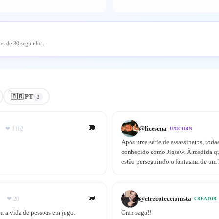
nos de 30 segundos.
🇧🇷 PT
2
💬
@
licesena
❤
1102
UNICORN
Após uma série de assassinatos, todas
conhecido como Jigsaw. À medida que
estão perseguindo o fantasma de um
💬
@
elrecoleccionista
❤
20
CREATOR
m a vida de pessoas em jogo.
Gran saga!!