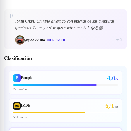
"
¡Shin Chan! Un niño divertido con muchas de sus aventuras
graciosas. La mejor si te gusta reírte mucho! 😂💪🏼
@
jjaavvii04
❤
6
INFLUENCER
Clasificación
4,0
P
Peoople
/5
27 reseñas
6,9
IMDB
/
10
531 votos