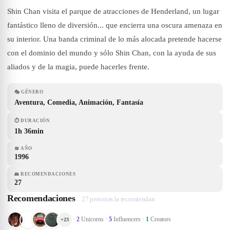
Shin Chan visita el parque de atracciones de Henderland, un lugar
fantástico lleno de diversión... que encierra una oscura amenaza en
su interior. Una banda criminal de lo más alocada pretende hacerse
con el dominio del mundo y sólo Shin Chan, con la ayuda de sus
aliados y de la magia, puede hacerles frente.
🎭
GÉNERO
Aventura, Comedia, Animación, Fantasía
⏱
DURACIÓN
1h 36min
📅
AÑO
1996
👥
RECOMENDACIONES
27
Recomendaciones
27 personas la recomiendan
·
2
Unicorns
·
5
Influencers
·
1
Creators
+
23