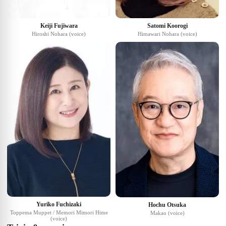
Keiji Fujiwara
Satomi Koorogi
Hiroshi Nohara (voice)
Himawari Nohara (voice)
Yuriko Fuchizaki
Hochu Otsuka
Toppema Muppet / Memori Mimori Hime
Makao (voice)
(voice)