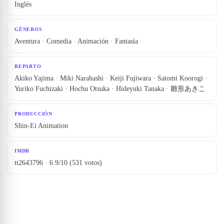
Inglés
GÉNEROS
Aventura · Comedia · Animación · Fantasía
REPARTO
Akiko Yajima · Miki Narahashi · Keiji Fujiwara · Satomi Koorogi ·
Yuriko Fuchizaki · Hochu Otsuka · Hideyuki Tanaka · 雛形あきこ
PRODUCCIÓN
Shin-Ei Animation
IMDB
tt2643796 · 6.9/10 (531 votos)