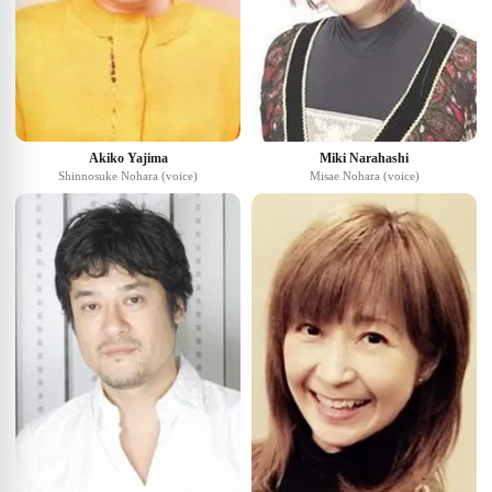
Akiko Yajima
Miki Narahashi
Shinnosuke Nohara (voice)
Misae Nohara (voice)