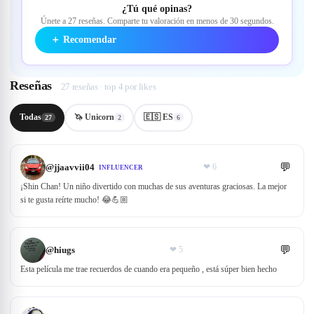
¿Tú qué opinas?
Únete a 27 reseñas. Comparte tu valoración en menos de 30 segundos.
＋
Recomendar
Reseñas
27 reseñas · top 4 por likes
Todas
🦄 Unicorn
🇪🇸 ES
27
2
6
💬
@
jjaavvii04
❤
6
INFLUENCER
¡Shin Chan! Un niño divertido con muchas de sus aventuras graciosas. La mejor
si te gusta reírte mucho! 😂💪🏼
💬
@
hiugs
❤
5
Esta película me trae recuerdos de cuando era pequeño , está súper bien hecho