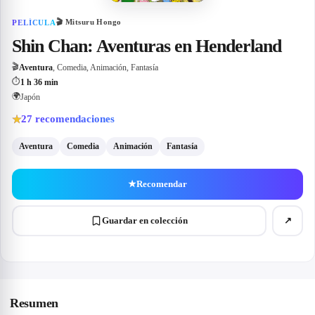
🎬
Mitsuru Hongo
PELÍCULA
Shin Chan: Aventuras en Henderland
🎬
Aventura
, Comedia, Animación, Fantasía
⏱
1 h 36 min
🌍
Japón
27
recomendaciones
★
Aventura
Comedia
Animación
Fantasía
★
Recomendar
Guardar en colección
↗
Resumen