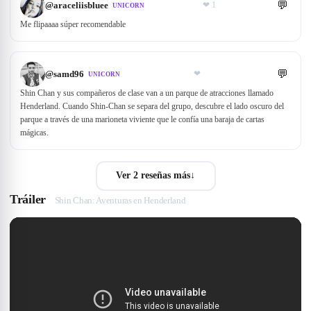
💬
@
araceliisbluee
❤
1
UNICORN
Me flipaaaa súper recomendable
💬
@
samd96
❤
UNICORN
Shin Chan y sus compañeros de clase van a un parque de atracciones llamado
Henderland. Cuando Shin-Chan se separa del grupo, descubre el lado oscuro del
parque a través de una marioneta viviente que le confía una baraja de cartas
mágicas.
Ver 2 reseñas más
↓
Tráiler
Shin Chan: Aventuras en Henderland