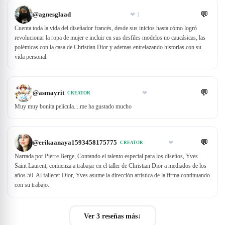
💬
@
agnesglaad
❤
1
Cuenta toda la vida del diseñador francés, desde sus inicios hasta cómo logró
revolucionar la ropa de mujer e incluir en sus desfiles modelos no caucásicas, las
polémicas con la casa de Christian Dior y ademas entrelazando historias con su
vida personal.
💬
@
asmayrit
❤
CREATOR
Muy muy bonita película....me ha gustado mucho
💬
@
erikaanaya1593458175775
❤
CREATOR
Narrada por Pierre Berge, Contando el talento especial para los diseños, Yves
Saint Laurent, comienza a trabajar en el taller de Christian Dior a mediados de los
años 50. Al fallecer Dior, Yves asume la dirección artística de la firma continuando
con su trabajo.
Ver 3 reseñas más
↓