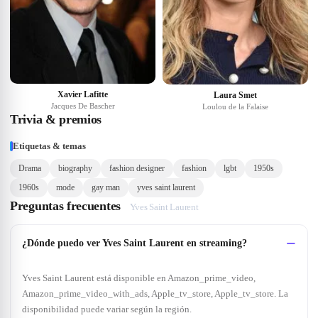
Xavier Lafitte
Laura Smet
Jacques De Bascher
Loulou de la Falaise
Trivia & premios
Etiquetas & temas
Drama
biography
fashion designer
fashion
lgbt
1950s
1960s
mode
gay man
yves saint laurent
Preguntas frecuentes
Yves Saint Laurent
¿Dónde puedo ver Yves Saint Laurent en streaming?
Yves Saint Laurent está disponible en Amazon_prime_video,
Amazon_prime_video_with_ads, Apple_tv_store, Apple_tv_store. La
disponibilidad puede variar según la región.