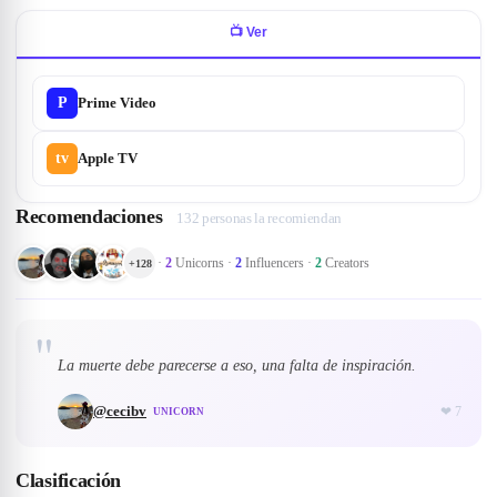
📺
Ver
P
Prime Video
tv
Apple TV
Recomendaciones
132 personas la recomiendan
·
2
Unicorns
·
2
Influencers
·
2
Creators
+
128
"
La muerte debe parecerse a eso, una falta de inspiración.
@
cecibv
❤
7
UNICORN
Clasificación