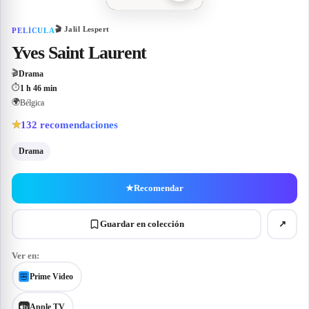
🎬
Jalil Lespert
PELÍCULA
Yves Saint Laurent
🎬
Drama
⏱
1 h 46 min
🌍
Bélgica
132
recomendaciones
★
Drama
★
Recomendar
Guardar en colección
↗
Ver en:
Prime Video
Apple TV