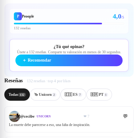
4,0
P
Peoople
/5
132 reseñas
¿Tú qué opinas?
Únete a 132 reseñas. Comparte tu valoración en menos de 30 segundos.
＋
Recomendar
Reseñas
132 reseñas · top 4 por likes
Todas
🦄 Unicorn
🇪🇸 ES
🇧🇷 PT
132
2
7
1
💬
@
cecibv
❤
7
UNICORN
La muerte debe parecerse a eso, una falta de inspiración.