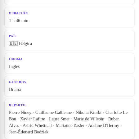
DURACIÓN
1 h 46 min
PAÍS
🇧🇪 Bélgica
IDIOMA
Inglés
GÉNEROS
Drama
REPARTO
Pierre Niney · Guillaume Gallienne · Nikolai Kinski · Charlotte Le
Bon · Xavier Lafitte · Laura Smet · Marie de Villepin · Ruben
Alves · Astrid Whettnall · Marianne Basler · Adeline D'Hermy ·
Jean-Édouard Bodziak