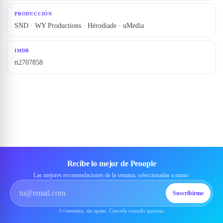
PRODUCCIÓN
SND · WY Productions · Hérodiade · uMedia
IMDB
tt2707858
Recibe lo mejor de Peoople
Las mejores recomendaciones de la semana, seleccionadas a mano.
Suscribirme
1×/semana, sin spam. Cancela cuando quieras.