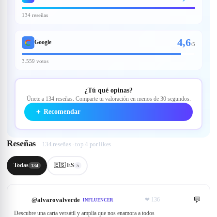
134 reseñas
4,6
Google
/
5
3.559 votos
¿Tú qué opinas?
Únete a 134 reseñas. Comparte tu valoración en menos de 30 segundos.
＋
Recomendar
Reseñas
134 reseñas · top 4 por likes
Todas
🇪🇸 ES
134
5
💬
@
alvarovalverde
❤
136
INFLUENCER
Descubre una carta versátil y amplia que nos enamora a todos