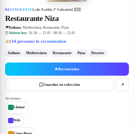
RESTAURANTE
Calle Padilla
📍
Valladolid
🇪🇸
Restaurante Niza
🍽
Italiano
, Mediterránea, Restaurante, Pizza
⏰
Abierto hoy
· 01:30 — 15:45 · 08:30 — 22:45
134
personas lo recomiendan
★
Italiano
Mediterránea
Restaurante
Pizza
Desserts
★
Recomendar
Guardar en colección
↗
Acciones:
Llamar
Web
Cómo llegar