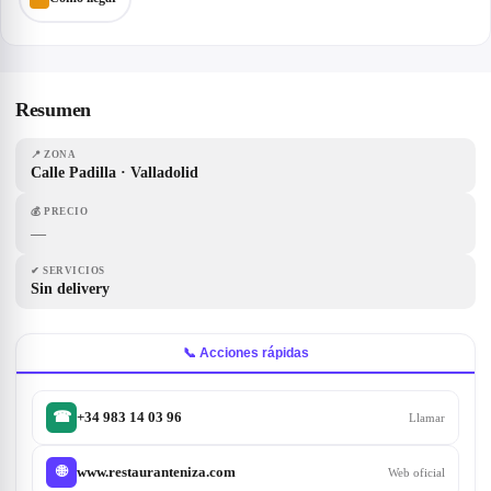
Resumen
📍
ZONA
Calle Padilla · Valladolid
💰
PRECIO
—
✔
SERVICIOS
Sin delivery
📞 Acciones rápidas
+34 983 14 03 96
☎
Llamar
www.restauranteniza.com
🌐
Web oficial