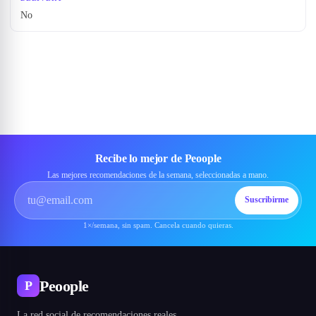
No
Recibe lo mejor de Peoople
Las mejores recomendaciones de la semana, seleccionadas a mano.
Suscribirme
1×/semana, sin spam. Cancela cuando quieras.
Peoople
P
La red social de recomendaciones reales.