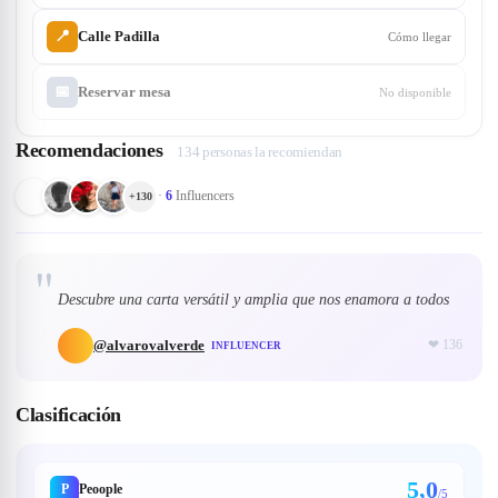
📍
Calle Padilla
Cómo llegar
📅
Reservar mesa
No disponible
Recomendaciones
134 personas la recomiendan
·
6
Influencers
+
130
"
Descubre una carta versátil y amplia que nos enamora a todos
@
alvarovalverde
❤
136
INFLUENCER
Clasificación
5,0
P
Peoople
/5