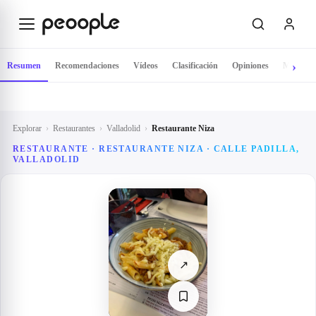
Saltar al contenido principal
Resumen
Recomendaciones
Vídeos
Clasificación
Opiniones
Mapa
Explorar
›
Restaurantes
›
Valladolid
›
Restaurante Niza
RESTAURANTE · RESTAURANTE NIZA · CALLE PADILLA,
VALLADOLID
↗