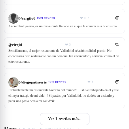
💬
@
sergiio0
❤
107
INFLUENCER
Ancredibol ya está, es un restaurante Italiano en el que la comida está buenísima.
💬
@
virgid
❤
6
Sencillamente, el mejor restaurante de Valladolid relación calidad-precio. No
encontrarás otro restaurante con un personal tan encantador y servicial como el de
este restaurante.
💬
@
diegopatisserie
❤
3
INFLUENCER
Probablemente mi restaurante favorito del mundo!!! Estuve trabajando en el y fue
el mejor trabajo de mi vida!!! Si pasáis por Valladolid, no dudéis en visitarlo y
pedir una pasta pera a mi salud!💙
Ver 1 reseñas más
↓
Mapa