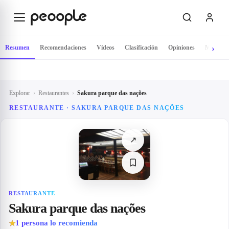
Saltar al contenido principal
Resumen
Recomendaciones
Vídeos
Clasificación
Opiniones
Mapa
Explorar
›
Restaurantes
›
Sakura parque das nações
RESTAURANTE · SAKURA PARQUE DAS NAÇÕES
↗
RESTAURANTE
Sakura parque das nações
1
persona lo recomienda
★