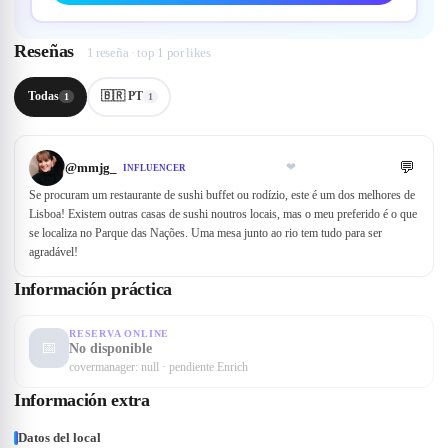
Reseñas
1 reseña · top 1 por likes
Todas
🇧🇷 PT
1
1
💬
@
mmjg_
❤
INFLUENCER
Se procuram um restaurante de sushi buffet ou rodízio, este é um dos melhores de
Lisboa! Existem outras casas de sushi noutros locais, mas o meu preferido é o que
se localiza no Parque das Nações. Uma mesa junto ao rio tem tudo para ser
agradável!
Información práctica
RESERVA ONLINE
📅
No disponible
covermanager: null · pendiente Enrich
Información extra
Datos del local