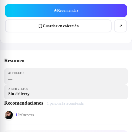
★
Recomendar
Guardar en colección
↗
Resumen
💰
PRECIO
—
✔
SERVICIOS
Sin delivery
Recomendaciones
1 persona la recomienda
·
1
Influencers