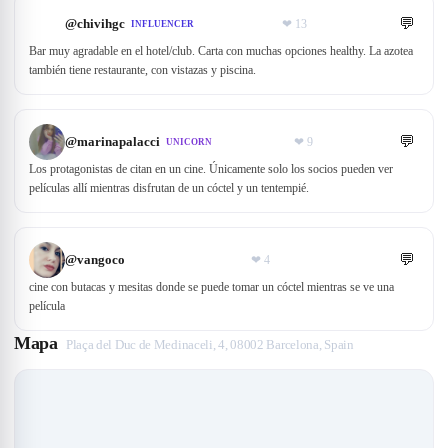
💬
@
chivihgc
❤
13
INFLUENCER
Bar muy agradable en el hotel/club. Carta con muchas opciones healthy. La azotea
también tiene restaurante, con vistazas y piscina.
💬
@
marinapalacci
❤
9
UNICORN
Los protagonistas de citan en un cine. Únicamente solo los socios pueden ver
películas allí mientras disfrutan de un cóctel y un tentempié.
💬
@
vangoco
❤
4
cine con butacas y mesitas donde se puede tomar un cóctel mientras se ve una
película
Mapa
Plaça del Duc de Medinaceli, 4, 08002 Barcelona, Spain