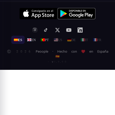
ES
EN
PT
US
DE
IT
FR
© 2026 Peoople · Hecho con ♥ en España
🇪🇸
· v1.9.90