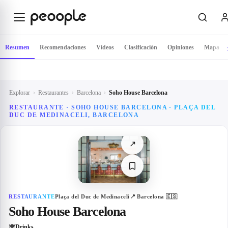
Saltar al contenido principal
Resumen
Recomendaciones
Vídeos
Clasificación
Opiniones
Mapa
Explorar
›
Restaurantes
›
Barcelona
›
Soho House Barcelona
RESTAURANTE · SOHO HOUSE BARCELONA · PLAÇA DEL
DUC DE MEDINACELI, BARCELONA
↗
RESTAURANTE
Plaça del Duc de Medinaceli
📍
Barcelona
🇪🇸
Soho House Barcelona
🍽
Drinks