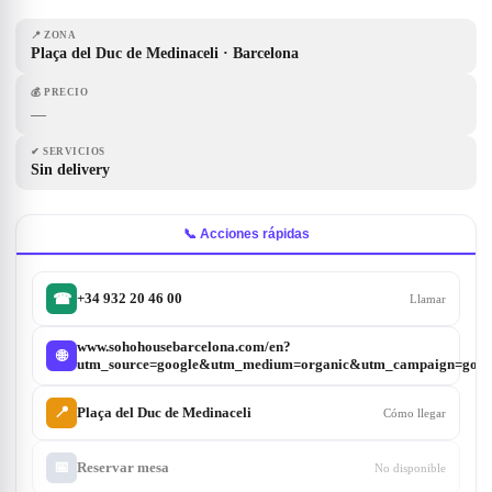
📍
ZONA
Plaça del Duc de Medinaceli · Barcelona
💰
PRECIO
—
✔
SERVICIOS
Sin delivery
📞 Acciones rápidas
+34 932 20 46 00
☎
Llamar
www.sohohousebarcelona.com/en?
🌐
utm_source=google&utm_medium=organic&utm_campaign=googl
📍
Plaça del Duc de Medinaceli
Cómo llegar
📅
Reservar mesa
No disponible