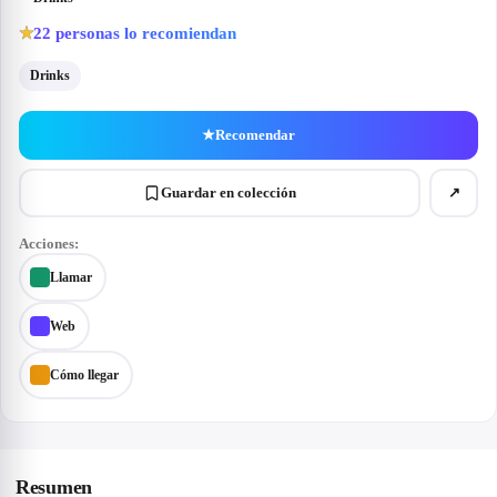
22
personas lo recomiendan
★
Drinks
★
Recomendar
Guardar en colección
↗
Acciones:
Llamar
Web
Cómo llegar
Resumen