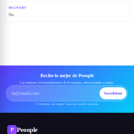
DELIVERY
No
Recibe lo mejor de Peoople
Las mejores recomendaciones de la semana, seleccionadas a mano.
Suscribirme
1×/semana, sin spam. Cancela cuando quieras.
Peoople
P