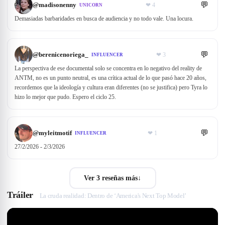
💬
@
madisonenny
❤
4
UNICORN
Demasiadas barbaridades en busca de audiencia y no todo vale. Una locura.
💬
@
berenicenoriega_
❤
3
INFLUENCER
La perspectiva de ese documental solo se concentra en lo negativo del reality de
ANTM, no es un punto neutral, es una crítica actual de lo que pasó hace 20 años,
recordemos que la ideología y cultura eran diferentes (no se justifica) pero Tyra lo
hizo lo mejor que pudo. Espero el ciclo 25.
💬
@
myleitmotif
❤
1
INFLUENCER
27/2/2026 - 2/3/2026
Ver 3 reseñas más
↓
Tráiler
La cruda realidad: Dentro de ‘America's Next Top Model’