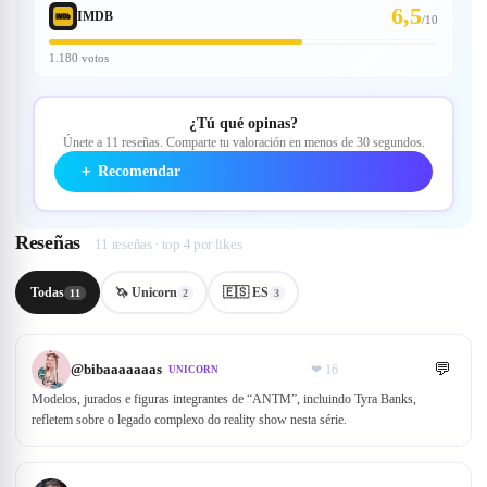
6,5
IMDB
/
10
1.180 votos
¿Tú qué opinas?
Únete a 11 reseñas. Comparte tu valoración en menos de 30 segundos.
＋
Recomendar
Reseñas
11 reseñas · top 4 por likes
Todas
🦄 Unicorn
🇪🇸 ES
11
2
3
💬
@
bibaaaaaaas
❤
16
UNICORN
Modelos, jurados e figuras integrantes de “ANTM”, incluindo Tyra Banks,
refletem sobre o legado complexo do reality show nesta série.