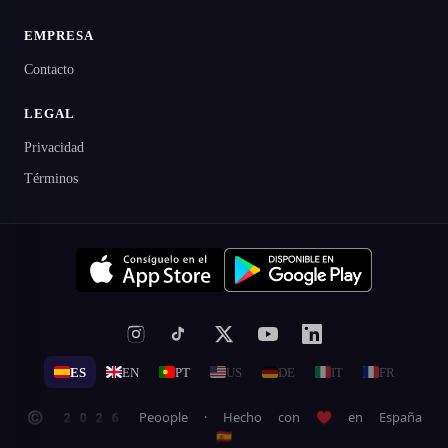
EMPRESA
Contacto
LEGAL
Privacidad
Términos
ES
EN
PT
US
DE
IT
FR
© 2026 Peoople · Hecho con ♥ en España
🇪🇸