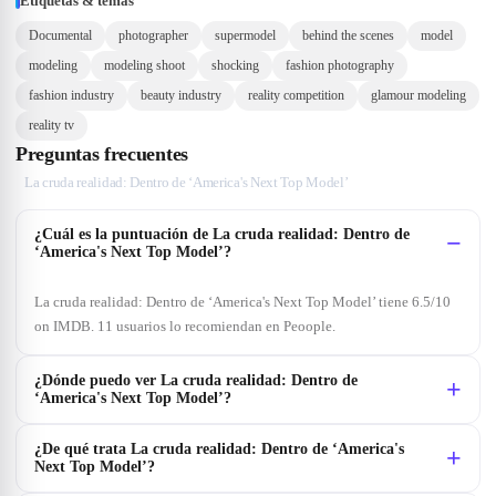
Etiquetas & temas
Documental
photographer
supermodel
behind the scenes
model
modeling
modeling shoot
shocking
fashion photography
fashion industry
beauty industry
reality competition
glamour modeling
reality tv
Preguntas frecuentes
La cruda realidad: Dentro de ‘America's Next Top Model’
¿Cuál es la puntuación de La cruda realidad: Dentro de
‘America's Next Top Model’?
La cruda realidad: Dentro de ‘America's Next Top Model’ tiene 6.5/10
on IMDB. 11 usuarios lo recomiendan en Peoople.
¿Dónde puedo ver La cruda realidad: Dentro de
‘America's Next Top Model’?
¿De qué trata La cruda realidad: Dentro de ‘America's
Next Top Model’?