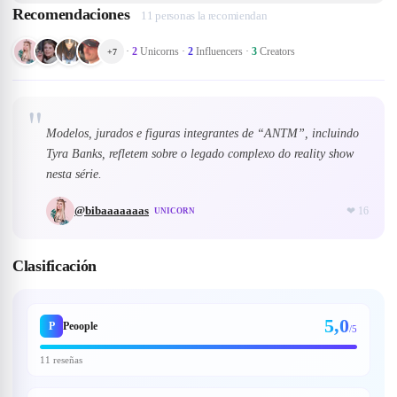
Recomendaciones
11 personas la recomiendan
·
2
Unicorns
·
2
Influencers
·
3
Creators
+
7
"
Modelos, jurados e figuras integrantes de “ANTM”, incluindo
Tyra Banks, refletem sobre o legado complexo do reality show
nesta série.
@
bibaaaaaaas
❤
16
UNICORN
Clasificación
5,0
P
Peoople
/5
11 reseñas