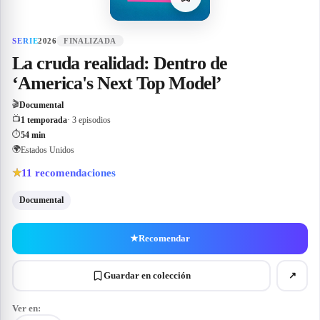
SERIE
2026
FINALIZADA
La cruda realidad: Dentro de
‘America's Next Top Model’
🎬
Documental
📺
1 temporada
· 3 episodios
⏱
54 min
🌍
Estados Unidos
11
recomendaciones
★
Documental
★
Recomendar
Guardar en colección
↗
Ver en: